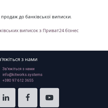
 продаж до банківської виписки.
ківських виписок з Приват24 бізнес
в'яжіться з нами
Зв'яжіться з нами
info@kitworks.systems
+380 97 612 3655