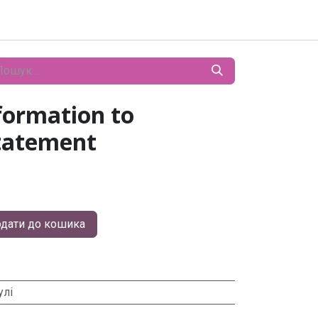
formation to
tatement
дати до кошика
улі