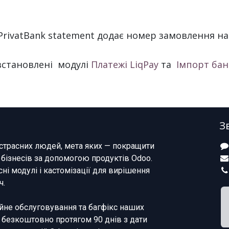
PrivatBank statement додає номер замовлення на
встановлені модулі
Платежі LiqPay
та
Імпорт бан
З
страсних людей, мета яких — покращити
 бізнесів за допомогою продуктів Odoo.
ні модулі і кастомізації для вирішення
ч.
не обслуговування та багфікс наших
 безкоштовно протягом 90 днів з дати