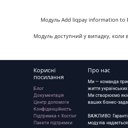
Модуль Add liqpay information to 
Модуль доступний у випадку, коли 
Корисні
Про нас
посилання
Ми — команда при
Блог
життя українських
Документація
Ми створюємо якіс
Центр допомоги
ваших бізнес-зада
Конфіденційність
Підтримка + Хостінг
ВАЖЛИВО: Гарантій
Пакети підтримки
модулів надається