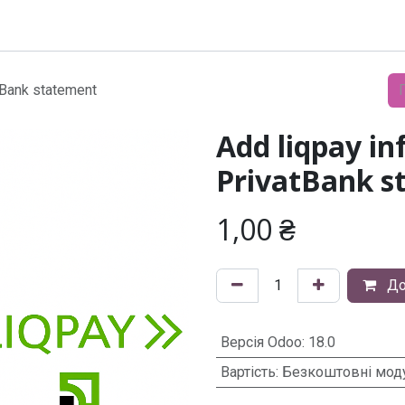
Модулі
Документація
Підтримка
Компанія
tBank statement
Add liqpay in
PrivatBank s
1,00
₴
До
Версія Odoo
:
18.0
Вартість
:
Безкоштовні мод