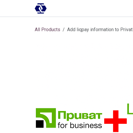
Skip to Content
AI-платформа
Впровадження
All Products
Add liqpay information to Priva