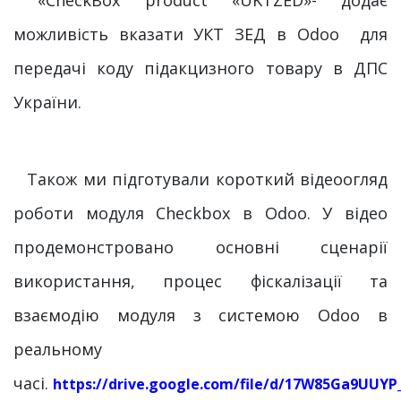
«СheckBox рroduct «UKTZED»- додає
можливість вказати УКТ ЗЕД в Odoo для
передачі коду підакцизного товару в ДПС
України.
​Також ми підготували короткий відеоогляд
роботи модуля Checkbox в Odoo. У відео
продемонстровано основні сценарії
використання, процес фіскалізації та
взаємодію модуля з системою Odoo в
реальному
часі.
https://drive.google.com/file/d/17W85Ga9UU