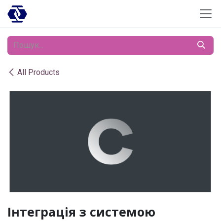
Skip to Content
All Products
Інтеграція з системою