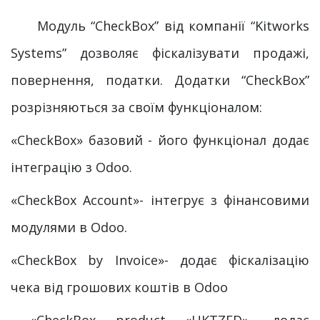
Модуль “CheckBox” від компанії “Kitworks
Systems” дозволяє фіскалізувати продажі,
повернення, податки. Додатки “CheckBox”
розрізняються за своїм функціоналом:
«CheckBox» базовий - його функціонал додає
інтеграцію з Odoo.
«CheckBox Account»- інтегрує з фінансовими
модулями в Odoo.
«CheckBox by Invoice»- додає фіскалізацію
чека від грошових коштів в Odoo