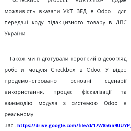
«СheckBox рroduct «UKTZED»- додає
можливість вказати УКТ ЗЕД в Odoo для
передачі коду підакцизного товару в ДПС
України.
​Також ми підготували короткий відеоогляд
роботи модуля Checkbox в Odoo. У відео
продемонстровано основні сценарії
використання, процес фіскалізації та
взаємодію модуля з системою Odoo в
реальному
часі.
https://drive.google.com/file/d/17W85Ga9UU