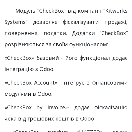
Модуль “CheckBox” від компанії “Kitworks
Systems” дозволяє фіскалізувати продажі,
повернення, податки. Додатки “CheckBox”
розрізняються за своїм функціоналом:
«CheckBox» базовий - його функціонал додає
інтеграцію з Odoo.
«CheckBox Account»- інтегрує з фінансовими
модулями в Odoo.
«CheckBox by Invoice»- додає фіскалізацію
чека від грошових коштів в Odoo