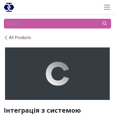
Skip to Content
All Products
Інтеграція з системою