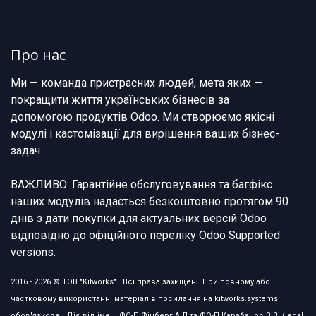
Про нас
Ми — команда пристрасних людей, мета яких —
покращити життя українських бізнесів за
допомогою продуктів Odoo. Ми створюємо якісні
модулі і кастомізації для вирішення ваших бізнес-
задач.
ВАЖЛИВО: Гарантійне обслуговування та багфікс
наших модулів надається безкоштовно протягом 90
днів з дати покупки для актуальних версій Odoo
відповідно до офіційного переліку Odoo Supported
versions.
2016 - 2026 © ТОВ "Kitworks". Всі права захищені. При повному або
частковому використанні матеріалів посилання на kitworks.systems
обов'язкове. Діє від імені ФО-П Фінберг А.Л та ФО-П Карабанов В.В. (legal