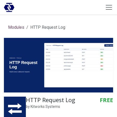
Skip to Content
Modules
HTTP Request Log
HTTP Request Log
FREE
by
Kitworks Systems