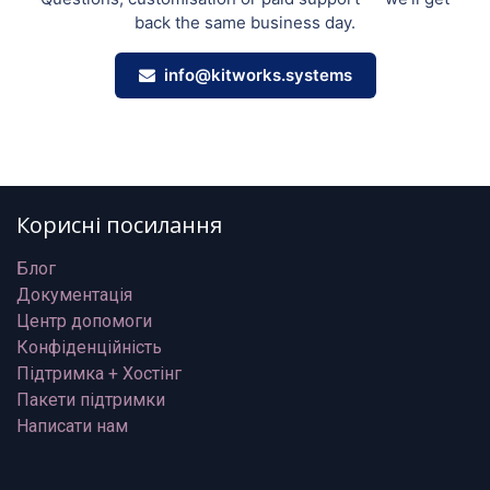
back the same business day.
info@kitworks.systems
Корисні посилання
Блог
Документація
Центр допомоги
Конфіденційність
Підтримка + Хостінг
Пакети підтримки
Написати нам