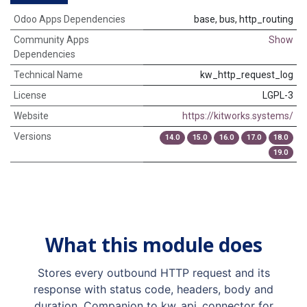
Odoo Apps Dependencies
base, bus, http_routing
Community Apps
Show
Dependencies
Technical Name
kw_http_request_log
License
LGPL-3
Website
https://kitworks.systems/
Versions
14.0
15.0
16.0
17.0
18.0
19.0
What this module does
Stores every outbound HTTP request and its
response with status code, headers, body and
duration. Companion to kw_api_connector for