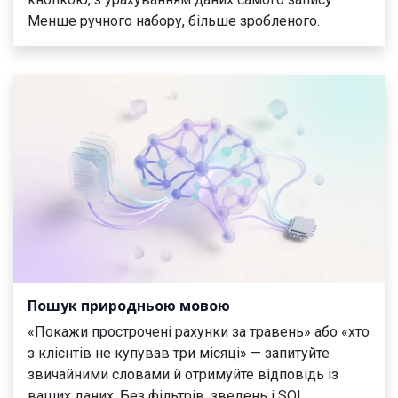
Менше ручного набору, більше зробленого.
Пошук природньою мовою
«Покажи прострочені рахунки за травень» або «хто
з клієнтів не купував три місяці» — запитуйте
звичайними словами й отримуйте відповідь із
ваших даних. Без фільтрів, зведень і SQL.