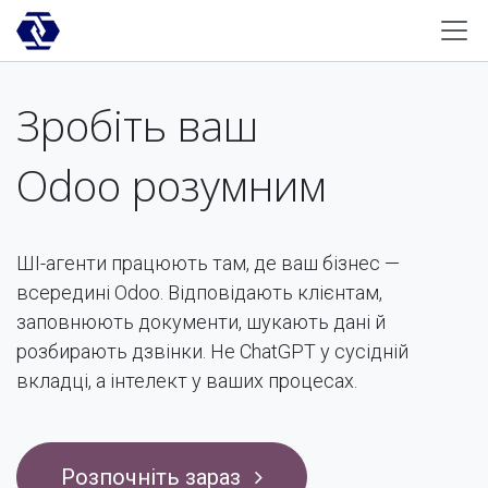
Skip to Content
Зробіть ваш
Odoo розумним
ШІ-агенти працюють там, де ваш бізнес —
всередині Odoo. Відповідають клієнтам,
заповнюють документи, шукають дані й
розбирають дзвінки. Не ChatGPT у сусідній
вкладці, а інтелект у ваших процесах.
Розпочніть зараз