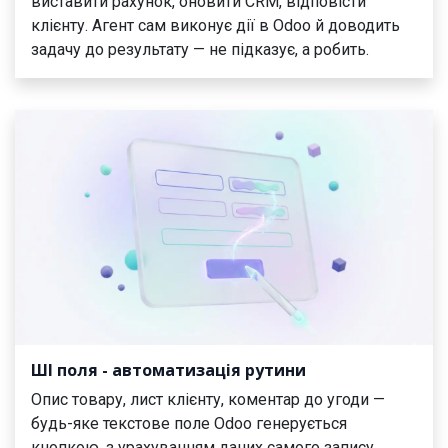
виставити рахунок, оновити CRM, відповісти
клієнту. Агент сам виконує дії в Odoo й доводить
задачу до результату — не підказує, а робить.
ШІ поля - автоматизація рутини
Опис товару, лист клієнту, коментар до угоди —
будь-яке текстове поле Odoo генерується
кнопкою, з урахуванням даних самого запису.