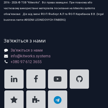
2016 - 2026 © ТОВ "Kitworks". Всі права захищені. При повному або
частковому використанні матеріалів посилання на kitworks.systems
обов'язкове. Діє від імені ФО-П Фінберг А.Л та ФО-П Карабанов В.В. (legal
business name ARSENII LEONIDOVYCH FINBERG)
Зв'яжіться з нами
Зв'яжіться з нами
info@kitworks.systems
+380 97 612 3655