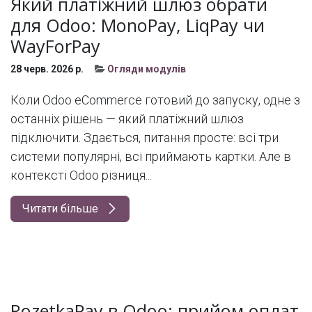
Який платіжний шлюз обрати
для Odoo: MonoPay, LiqPay чи
WayForPay
28 черв. 2026 р.
Огляди модулів
Коли Odoo eCommerce готовий до запуску, одне з
останніх рішень — який платіжний шлюз
підключити. Здається, питання просте: всі три
системи популярні, всі приймають картки. Але в
контексті Odoo різниця...
Читати більше
RozetkaPay в Odoo: прийом оплат