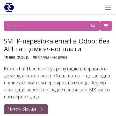
Skip to Content
SMTP-перевірка email в Odoo: без
API та щомісячної плати
10 лип. 2026 р.
Огляди модулів
Кожен hard bounce псує репутацію відправного
домену, а кожен платний валідатор — це ще одна
підписка з лімітом перевірок на місяць. Regexp
скаже, що адреса виглядає правильно. MX-запис
підтвердить, що...
Читати більше