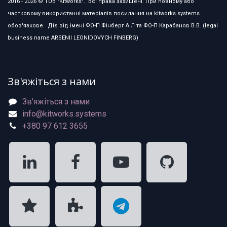
2016 - 2026 © ТОВ "Kitworks". Всі права захищені. При повному або
частковому використанні матеріалів посилання на kitworks.systems
обов'язкове. Діє від імені ФО-П Фінберг А.Л та ФО-П Карабанов В.В. (legal
business name ARSENII LEONIDOVYCH FINBERG)
Зв'яжіться з нами
Зв'яжіться з нами
info@kitworks.systems
+380 97 612 3655