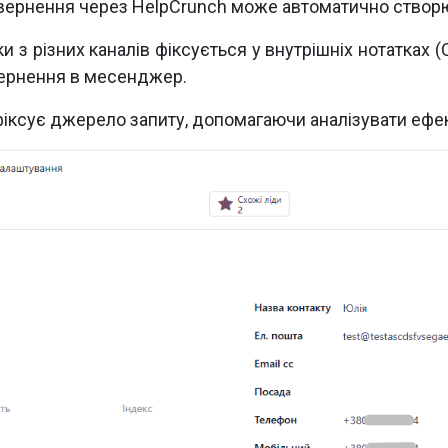
вернення через HelpCrunch може автоматично створю
ки з різних каналів фіксується у внутрішніх нотатках
звернення в месенджер.
іксує джерело запиту, допомагаючи аналізувати ефек