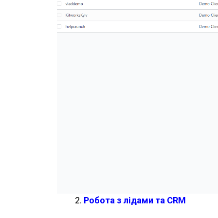
2
.
Робота з лідами та CRM