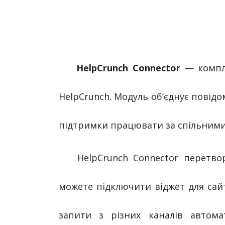
HelpCrunch Connector
— компл
HelpCrunch. Модуль об’єднує повід
підтримки працювати за спільними 
​HelpCrunch Connector перетв
можете підключити віджет для сайту
запити з різних каналів автом