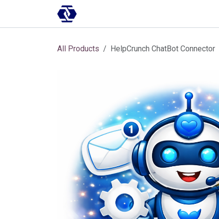
Skip to Content
AI-платформа
Впровадження
All Products
HelpCrunch ChatBot Connector