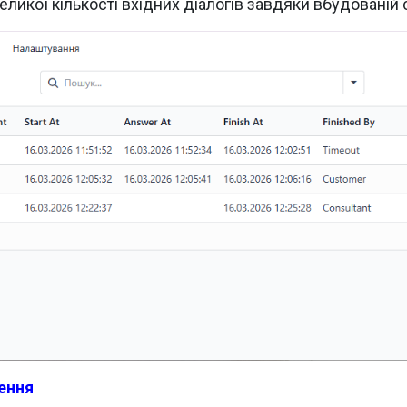
еликої кількості вхідних діалогів завдяки вбудованій 
ення