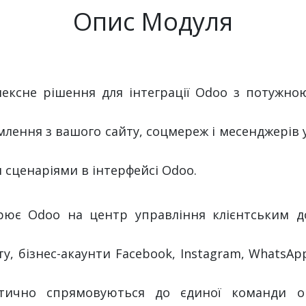
Опис Модуля
ексне рішення для інтеграції Odoo з потужною
омлення з вашого сайту, соцмереж і месенджерів 
сценаріями в інтерфейсі Odoo.
орює Odoo на центр управління клієнтським до
, бізнес-акаунти Facebook, Instagram, WhatsApp,
атично спрямовуються до єдиної команди о