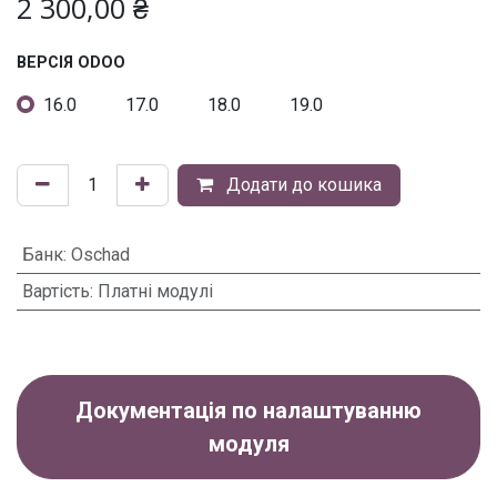
2 300,00
₴
ВЕРСІЯ ODOO
16.0
17.0
18.0
19.0
Додати до кошика
Банк
:
Oschad
Вартість
:
Платні модулі
Документація по налаштуванню
модуля