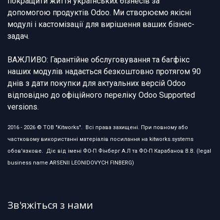
покращити життя українських бізнесів за
допомогою продуктів Odoo. Ми створюємо якісні
модулі і кастомізації для вирішення ваших бізнес-
задач.
ВАЖЛИВО: Гарантійне обслуговування та багфікс
наших модулів надається безкоштовно протягом 90
днів з дати покупки для актуальних версій Odoo
відповідно до офіційного переліку Odoo Supported
versions.
2016 - 2026 © ТОВ "Kitworks". Всі права захищені. При повному або
частковому використанні матеріалів посилання на kitworks.systems
обов'язкове. Діє від імені ФО-П Фінберг А.Л та ФО-П Карабанов В.В. (legal
business name ARSENII LEONIDOVYCH FINBERG)
Зв'яжіться з нами