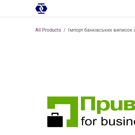
Skip to Content
AI-платформа
Впровадження
All Products
Імпорт банківських виписок 