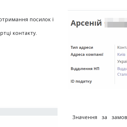
ртці контакту.
 Значення за замовчуванням для посилок (для всіх 