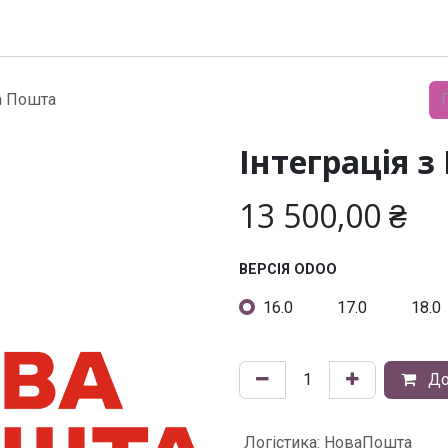
Модулі
Документація
Підтримка
Компанія
ва Пошта
Інтеграція 
13 500,00
₴
ВЕРСІЯ ODOO
16.0
17.0
18.0
До
Логістика
:
НоваПошта