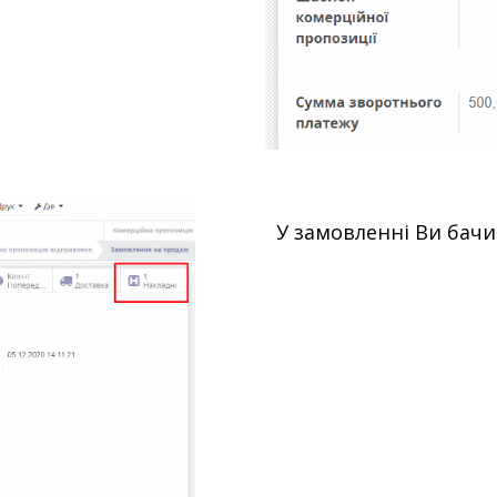
У замовленні Ви бачит