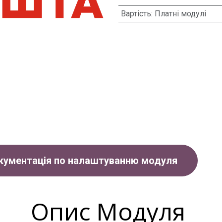
Вартість
:
Платні модулі
кументація по налаштуванню модуля
Опис Модуля