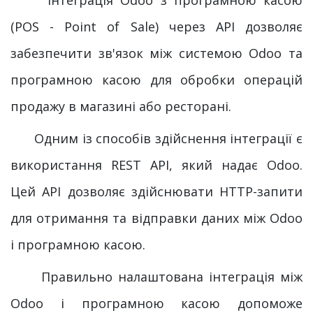
(POS - Point of Sale) через API дозволяє
забезпечити зв'язок між системою Odoo та
програмною касою для обробки операцій
продажу в магазині або ресторані.
Одним із способів здійснення інтеграції є
використання REST API, який надає Odoo.
Цей API дозволяє здійснювати HTTP-запити
для отримання та відправки даних між Odoo
і програмною касою.
Правильно налаштована інтеграція між
Odoo і програмною касою допоможе