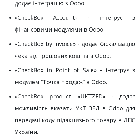
додає інтеграцію з Odoo.
«CheckBox Account» - інтегрує з
фінансовими модулями в Odoo.
«CheckBox by Invoice» - додає фіскалізацію
чека від грошових коштів в Odoo.
«CheckBox in Point of Sale» - інтегрує з
модулем “Точка продаж” в Odoo.
«СheckBox product «UKTZED» - додає
можливість вказати УКТ ЗЕД в Odoo для
передачі коду підакцизного товару в ДПС
України.