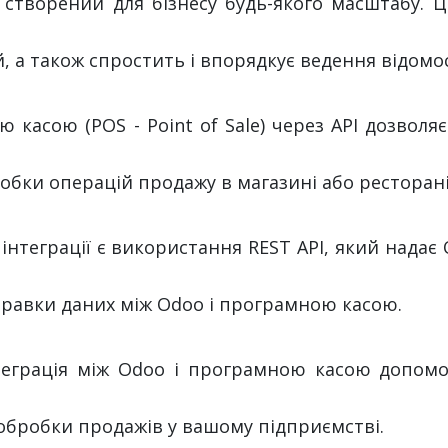
створений для бізнесу будь-якого масштабу. Ц
 а також спростить і впорядкує ведення відомос
 касою (POS - Point of Sale) через API дозволя
бки операцій продажу в магазині або ресторані
інтеграції є використання REST API, який надає
правки даних між Odoo і програмною касою.
еграція між Odoo і програмною касою допомо
обробки продажів у вашому підприємстві.