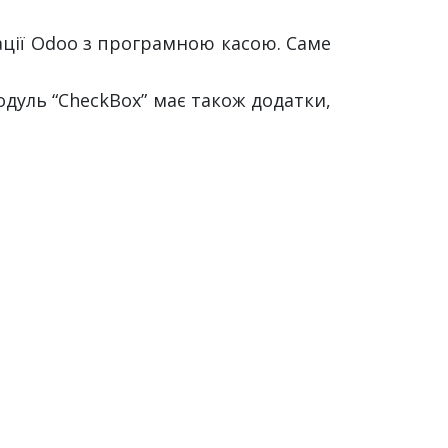
ації Odoo з програмною касою. Саме
дуль “CheckBox” має також додатки,