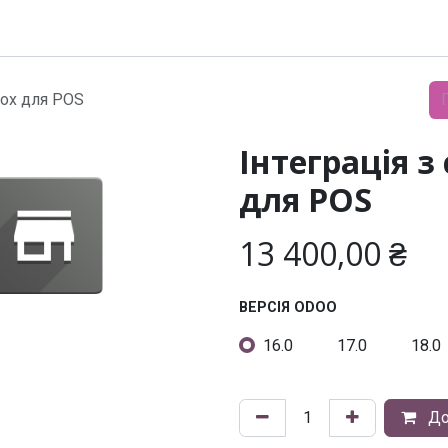
Модулі
Документація
Підтримка
Компанія
box для POS
Інтеграція 
для POS
13 400,00
₴
ВЕРСІЯ ODOO
16.0
17.0
18.0
До