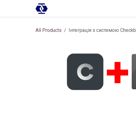
Skip to Content
AI-платформа
Впровадження
All Products
Інтеграція з системою Check