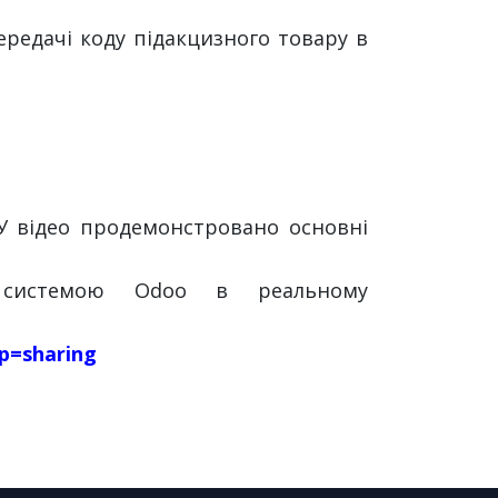
ередачі коду підакцизного товару в
 У відео продемонстровано основні
з системою Odoo в реальному
p=sharing