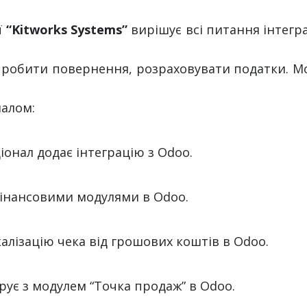
ї
“Kitworks Systems”
вирішує всі питання інтегр
і, робити повернення, розраховувати податки. Мо
налом:
іонал додає інтеграцію з Odoo.
 фінансовими модулями в Odoo.
скалізацію чека від грошових коштів в Odoo.
егрує з модулем “Точка продаж” в Odoo.