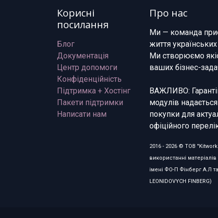
Корисні
Про нас
посилання
Ми — команда при
Блог
життя українських
Документація
Ми створюємо якіс
Центр допомоги
ваших бізнес-зада
Конфіденційність
Підтримка + Хостінг
ВАЖЛИВО: Гарантій
Пакети підтримки
модулів надається
Написати нам
покупки для актуа
офіційного перелік
2016 - 2026 © ТОВ "Kitwo
використанні матеріалів 
імені ФО-П Фінберг А.Л т
LEONIDOVYCH FINBERG)