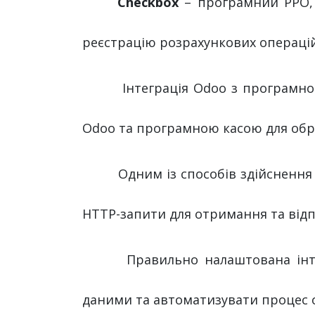
Checkbox
– програмний РРО, 
реєстрацію розрахункових операцій,
Інтеграція Odoo з програмною
Odoo та програмною касою для обро
Одним із способів здійснення 
HTTP-запити для отримання та від
Правильно налаштована інт
даними та автоматизувати процес 