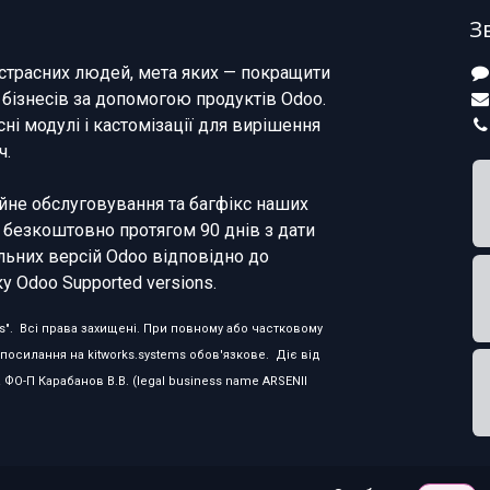
З
страсних людей, мета яких — покращити
 бізнесів за допомогою продуктів Odoo.
ні модулі і кастомізації для вирішення
ч.
не обслуговування та багфікс наших
 безкоштовно протягом 90 днів з дати
льних версій Odoo відповідно до
у Odoo Supported versions.
rks". Всі права захищені. При повному або частковому
посилання на kitworks.systems обов'язкове. Діє від
а ФО-П Карабанов В.В. (legal business name ARSENII