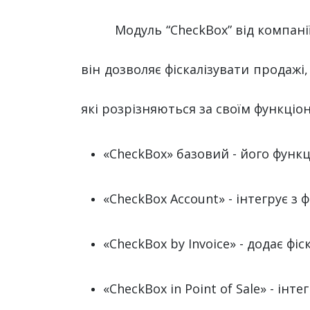
Модуль “CheckBox” від компані
він дозволяє фіскалізувати продаж
які розрізняються за своїм функціо
«CheckBox» базовий - його функц
«CheckBox Account» - інтегрує з
«CheckBox by Invoice» - додає фі
«CheckBox in Point of Sale» - інт