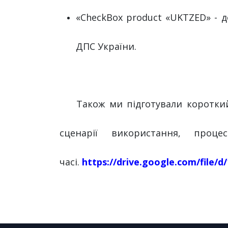
«СheckBox product «UKTZED» - 
ДПС України.
​ Також ми підготували коротки
сценарії використання, про
часі.
https://drive.google.com/fil