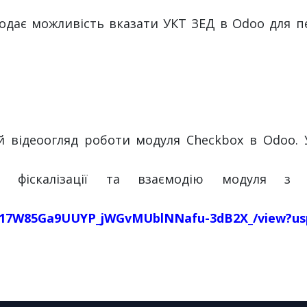
додає можливість вказати УКТ ЗЕД в Odoo для п
й відеоогляд роботи модуля Checkbox в Odoo.
цес фіскалізації та взаємодію модуля 
e/d/17W85Ga9UUYP_jWGvMUblNNafu-3dB2X_/view?us