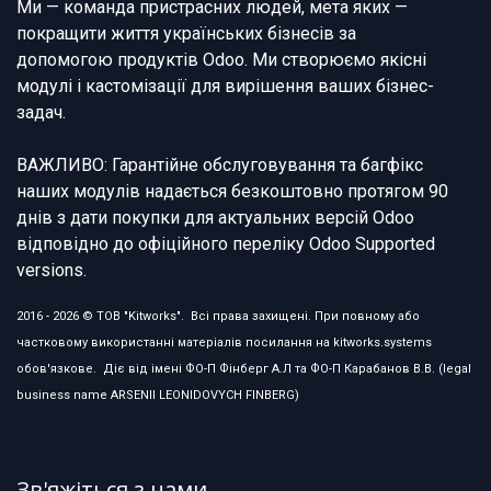
Ми — команда пристрасних людей, мета яких —
покращити життя українських бізнесів за
допомогою продуктів Odoo. Ми створюємо якісні
модулі і кастомізації для вирішення ваших бізнес-
задач.
ВАЖЛИВО: Гарантійне обслуговування та багфікс
наших модулів надається безкоштовно протягом 90
днів з дати покупки для актуальних версій Odoo
відповідно до офіційного переліку Odoo Supported
versions.
2016 - 2026 © ТОВ "Kitworks". Всі права захищені. При повному або
частковому використанні матеріалів посилання на kitworks.systems
обов'язкове. Діє від імені ФО-П Фінберг А.Л та ФО-П Карабанов В.В. (legal
business name ARSENII LEONIDOVYCH FINBERG)
Зв'яжіться з нами