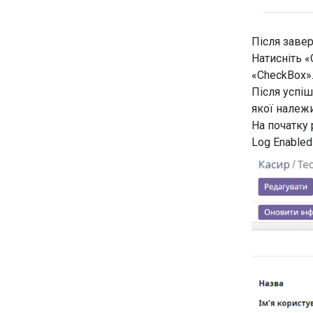
Після заве
Натисніть «
«CheckBox
Після успіш
якої належ
На початку
Log Enabled