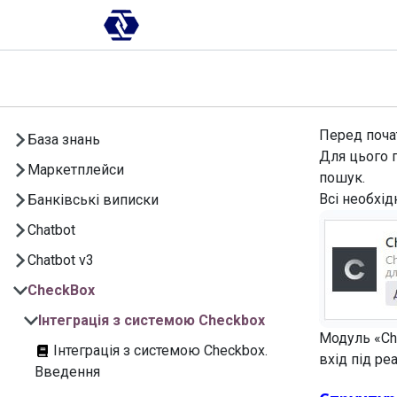
Skip to Content
AI-платформа
Впровадження
Перед почат
База знань
Для цього 
Маркетплейси
пошук.
Всі необхід
Банківські виписки
Chatbot
Chatbot v3
CheckBox
Інтеграція з системою Checkbox
Модуль «C
Інтеграція з системою Checkbox.
вхід під р
Введення