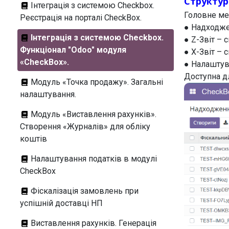
Структу
Інтеграція з системою Checkbox.
Головне ме
Реєстрація на порталі CheckBox.
● Надходже
Інтеграція з системою Checkbox.
● Z-Звіт – с
Функціонал "Odoo" модуля
● X-Звіт – с
«CheckBox».
● Налаштув
Доступна д
Модуль «Точка продажу». Загальні
налаштування.
Модуль «Виставлення рахунків».
Створення «Журналів» для обліку
коштів
Налаштування податків в модулі
CheckBox
Фіскалізація замовлень при
успішній доставці НП
Виставлення рахунків. Генерація