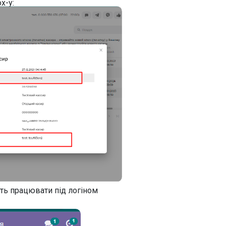
x-у:
уть працювати під логіном