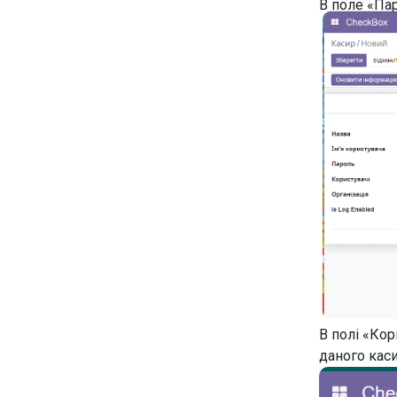
В поле «Пар
В полі «Кор
даного каси