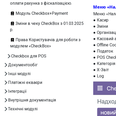
оплати рахунка з фіскалізацією.
Меню «На
Модуль Checkbox+Payment
Меню «Нала
● Касир
Зміни в чеку CheckBox з 01.03.2025
● Зміни
р.
● Організац
● Касовий 
Права Користувачів для роботи з
● Offline Co
модулем «CheckBox»
● Податок
Checkbox для POS
● POS Chec
● Категорія
Документообіг
● X-Звіт
Інші модулі
● Log
Платіжні екваєри
Інтеграції
Внутрішня документація
Технічні модулі