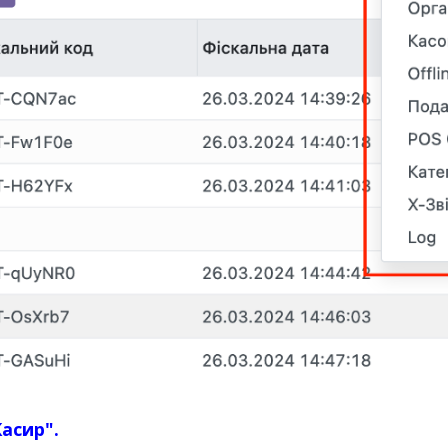
Касир".