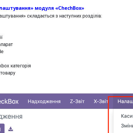
лаштування» модуля «ChechBox»
штування» складається з наступних розділів:
ії
апарат
de
kbox категорія
 товару