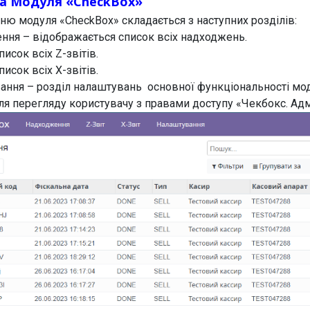
ра Модуля «CheckBox»
ню модуля «CheckBox» складається з наступних розділів:
ння – відображається список всіх надходжень.
писок всіх Z-звітів.
писок всіх X-звітів.
ання – розділ налаштувань основної функціональності мо
ля перегляду користувачу з правами доступу «Чекбокс. Адм