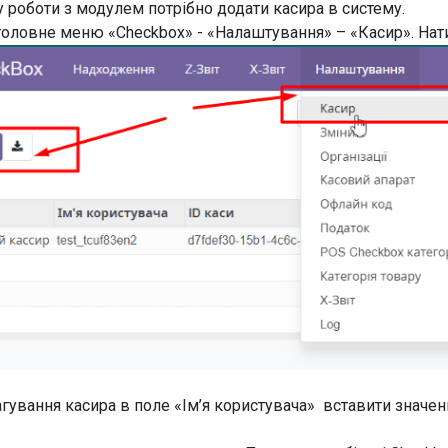
у роботи з модулем потрібно додати касира в систему.
головне меню «Checkbox» - «Налаштування» – «Касир». Нат
агування касира в поле «Ім’я користувача» вставити значенн
.