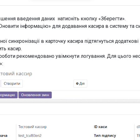
ршення введення даних натисніть кнопку «Зберегти».
Оновити інформацію» для додавання касира в систему та си
».
ної синхронізації в карточку касира підтягнуться додаткові н
ить касир.
 роботи рекомендовано увімкнути логування. Для цього не
»: