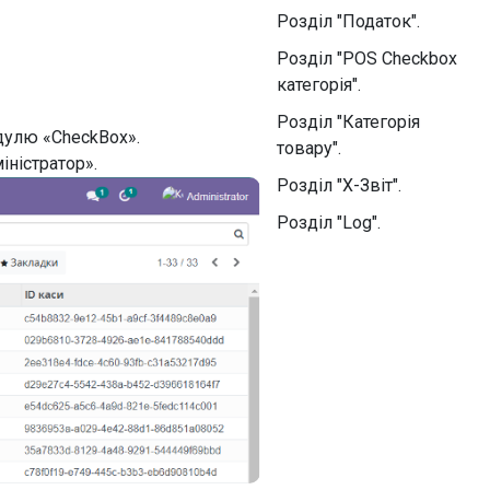
Розділ "Податок".
Розділ "POS Checkbox
категорія".
Розділ "Категорія
дулю «CheckBox».
товару".
іністратор».
Розділ "X-Звіт".
Розділ "Log".