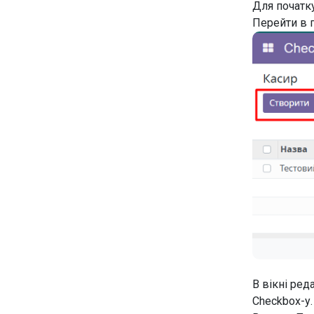
Для початк
Перейти в 
В вікні ред
Checkbox-у