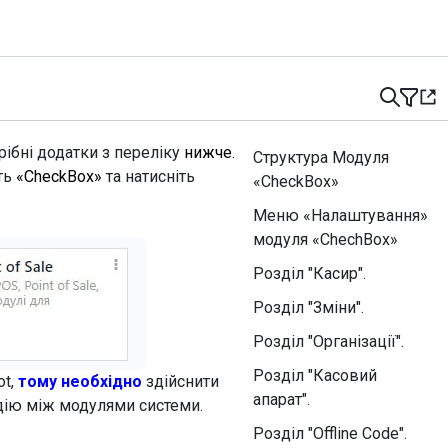
ібні додатки з переліку
нижче.
Структура Модуля
ть
«CheckBox»
та натисніть
«CheckBox»
Меню «Налаштування»
модуля «ChechBox»
Розділ "Касир".
Розділ "Зміни".
Розділ "Організації".
Розділ "Касовий
ot,
тому необхідно
здійснити
апарат".
дію між модулями системи.
Розділ "Offline Code".