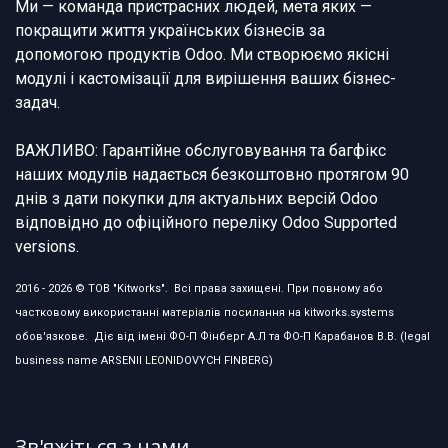
Ми — команда пристрасних людей, мета яких —
покращити життя українських бізнесів за
допомогою продуктів Odoo. Ми створюємо якісні
модулі і кастомізації для вирішення ваших бізнес-
задач.
ВАЖЛИВО: Гарантійне обслуговування та багфікс
наших модулів надається безкоштовно протягом 90
днів з дати покупки для актуальних версій Odoo
відповідно до офіційного переліку Odoo Supported
versions.
2016 - 2026 © ТОВ "Kitworks". Всі права захищені. При повному або
частковому використанні матеріалів посилання на kitworks.systems
обов'язкове. Діє від імені ФО-П Фінберг А.Л та ФО-П Карабанов В.В. (legal
business name ARSENII LEONIDOVYCH FINBERG)
Зв'яжіться з нами