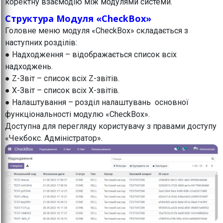
коректну взаємодію між модулями системи.
Структура Модуля «CheckBox»
Головне меню модуля «CheckBox» складається з
наступних розділів:
● Надходження – відображається список всіх
надходжень.
● Z-Звіт – список всіх Z-звітів.
● X-Звіт – список всіх X-звітів.
● Налаштування – розділ налаштувань основної
функціональності модулю «CheckBox».
Доступна для перегляду користувачу з правами доступу
«Чекбокс. Адміністратор».