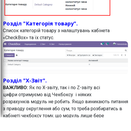
Розділ "Категорія товару".
Список категорій товару з налаштувань кабінета
«CheckBox» та їх статус.
Розділ "X-Звіт".
ВАЖЛИВО:
Як по Х-звіту, так і по Z-звіту всі
цифри отримуємо від Чекбоксу і ніяких
розрахунків модуль не робить. Якщо виникають питання
з приводу округлення або сум, то треба розбиратись в
кабінеті чекбоксу тому, що модуль лише бере
звідти цифри і відображає в Odoo.