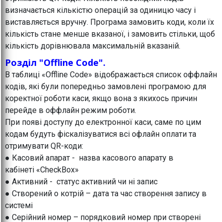
визначається кількістю операцій за одиницю часу і
виставляється вручну. Програма замовить коди, коли їх
кількість стане менше вказаної, і замовить стільки, щоб
кількість дорівнювала максимальній вказаній.
Розділ "Offline Code".
В таблиці «Offline Code» відображається список оффлайн
кодів, які були попередньо замовлені програмою для
коректної роботи каси, якщо вона з якихось причин
перейде в оффлайн режим роботи.
При появі доступу до електронної каси, саме по цим
кодам будуть фіскалізуватися всі офлайн оплати та
отримувати QR-коди:
● Касовий апарат - назва касового апарату в
кабінеті «CheckBox»
● Активний - статус активний чи ні запис
● Створений о котрій – дата та час створення запису в
системі
● Серійний номер – порядковий номер при створені