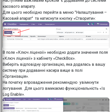
Наступним важливим кроком є додавання до системи
касового апарату.
Для цього необхідно перейти в меню "Налаштування –
Касовий апарат" та натиснути кнопку «Створити»:
В поле «Ключ ліцензії» необхідно додати значення поля
«Ключ ліцензії» з кабінету «CheckBox».
Виберіть відповідну організацію, яка додалась в вашу
систему при додаванні касира вище в полі
«Організація».
На початку впровадження рекомендую увімкнути
логування. Для цього вмикаємо функціональність «Is
Log Enable».