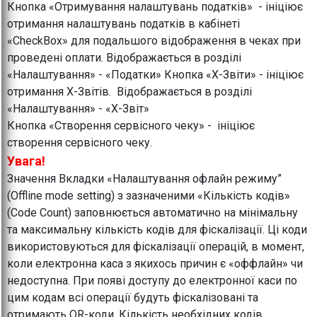
Кнопка «Отримування налаштувань податків» - ініціює
отримання налаштувань податків в кабінеті
«CheckBox» для подальшого відображення в чеках при
проведені оплати. Відображається в розділі
«Налаштування» - «Податки» Кнопка «Х-Звіти» - ініціює
отримання Х-Звітів. Відображається в розділі
«Налаштування» - «Х-Звіт»
Кнопка «Створення сервісного чеку» - ініціює
створення сервісного чеку.
Увага!
Значення Вкладки «Налаштування офлайн режиму”
(Offline mode setting) з зазначеними «Кількість кодів»
(Code Count) заповнюється автоматично на мінімальну
та максимальну кількість кодів для фіскалізації. Ці коди
використовуються для фіскалізації операцій, в момент,
коли електронна каса з якихось причин є «оффлайн» чи
недоступна. При появі доступу до електронної каси по
цим кодам всі операції будуть фіскалізовані та
отримають QR-коди. Кількість необхідних кодів