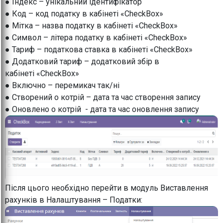
● Індекс – унікальний ідентифікатор
● Код – код податку в кабінеті «CheckBox»
● Мітка – назва податку в кабінеті «CheckBox»
● Символ – літера податку в кабінеті «CheckBox»
● Тариф – податкова ставка в кабінеті «CheckBox»
● Додатковий тариф – додатковий збір в
кабінеті «CheckBox»
● Включно – перемикач так/ні
● Створений о котрій – дата та час створення запису
● Оновлено о котрій - дата та час оновлення запису
Після цього необхідно перейти в модуль Виставлення
рахунків в Налаштування – Податки: