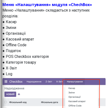
Меню «Налаштування» модуля «ChechBox»
Меню «Налаштування» складається з наступних
розділів:
● Касир
● Зміни
● Організації
● Касовий апарат
● Offline Code
● Податок
● POS Checkbox категорія
● Категорія товару
● X-Звіт
● Log