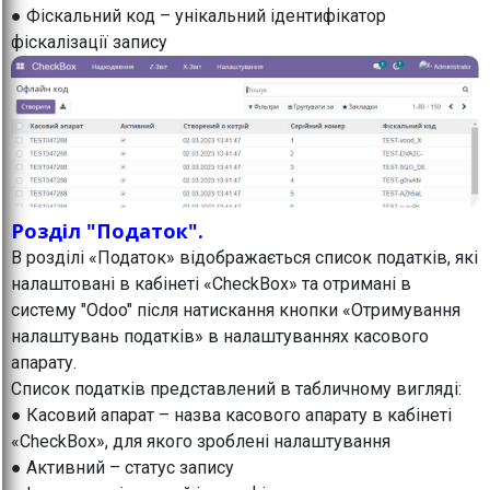
● Фіскальний код – унікальний ідентифікатор
фіскалізації запису
Розділ "Податок".
В розділі «Податок» відображається список податків, які
налаштовані в кабінеті «CheckBox» та отримані в
систему "Odoo" після натискання кнопки «Отримування
налаштувань податків» в налаштуваннях касового
апарату.
Список податків представлений в табличному вигляді:
● Касовий апарат – назва касового апарату в кабінеті
«CheckBox», для якого зроблені налаштування
● Активний – статус запису