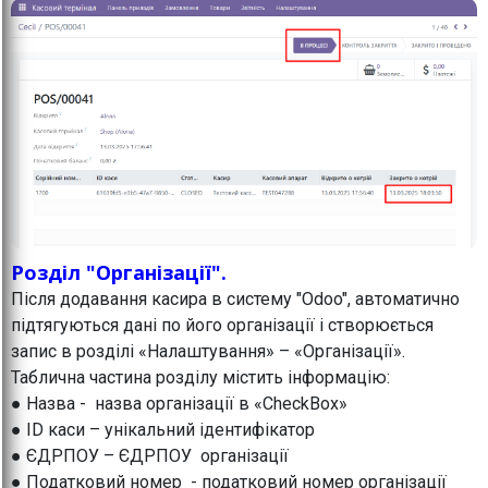
Розділ "Організації".
Після додавання касира в систему "Odoo", автоматично
підтягуються дані по його організації і створюється
запис в розділі «Налаштування» – «Організації».
Таблична частина розділу містить інформацію:
● Назва - назва організації в «CheckBox»
● ID каси – унікальний ідентифікатор
● ЄДРПОУ – ЄДРПОУ організації
● Податковий номер - податковий номер організації