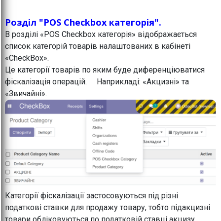
Розділ "POS Checkbox категорія".
В розділі «POS Checkbox категорія» відображається
список категорій товарів налаштованих в кабінеті
«CheckBox».
Це категорії товарів по яким буде диференціюватися
фіскалізація операцій. Наприкладі: «Акцизні» та
«Звичайні».
Категорії фіскалізації застосовуються під різні
податкові ставки для продажу товару, тобто підакцизні
товари обліковуються по податковій ставці акцизу,