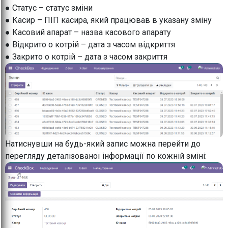
● Статус – статус зміни
● Касир – ПІП касира, який працював в указану зміну
● Касовий апарат – назва касового апарату
● Відкрито о котрій – дата з часом відкриття
● Закрито о котрій – дата з часом закриття
Натиснувши на будь-який запис можна перейти до
перегляду деталізованої інформації по кожній зміні: