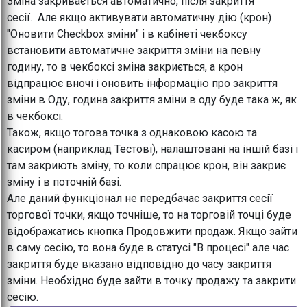
Зміна закривається автоматично, після закриття
сесії. Але якщо активувати автоматичну дію (крон)
"Оновити Checkbox зміни" і в кабінеті чекбоксу
встановити автоматичне закриття зміни на певну
годину, то в чекбоксі зміна закриється, а крон
відпрацює вночі і оновить інформацію про закриття
зміни в Оду, година закриття зміни в оду буде така ж, як
в чекбоксі.
Також, якщо тогова точка з однаковою касою та
касиром (наприклад Тестові), налаштовані на іншій базі і
там закриють зміну, то коли спрацює крон, він закриє
зміну і в поточній базі.
Але даний функціонал не передбачає закриття сесії
торгової точки, якщо точніше, то на торговій точці буде
відображатись кнопка Продовжити продаж. Якщо зайти
в саму сесію, то вона буде в статусі "В процесі" але час
закриття буде вказано відповідно до часу закриття
зміни. Необхідно буде зайти в точку продажу та закрити
сесію.