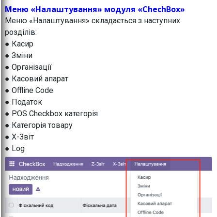
Меню «Налаштування» модуля «ChechBox»
Меню «Налаштування» складається з наступних
розділів:
● Касир
● Зміни
● Організації
● Касовий апарат
● Offline Code
● Податок
● POS Checkbox категорія
● Категорія товару
● X-Звіт
● Log