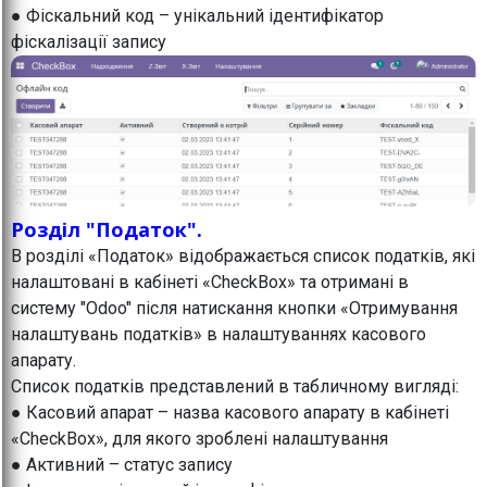
● Фіскальний код – унікальний ідентифікатор
фіскалізації запису
Розділ "Податок".
В розділі «Податок» відображається список податків, які
налаштовані в кабінеті «CheckBox» та отримані в
систему "Odoo" після натискання кнопки «Отримування
налаштувань податків» в налаштуваннях касового
апарату.
Список податків представлений в табличному вигляді:
● Касовий апарат – назва касового апарату в кабінеті
«CheckBox», для якого зроблені налаштування
● Активний – статус запису