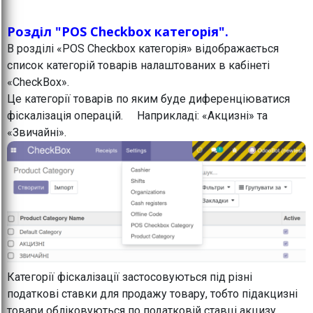
Розділ "POS Checkbox категорія".
В розділі «POS Checkbox категорія» відображається
список категорій товарів налаштованих в кабінеті
«CheckBox».
Це категорії товарів по яким буде диференціюватися
фіскалізація операцій. Наприкладі: «Акцизні» та
«Звичайні».
Категорії фіскалізації застосовуються під різні
податкові ставки для продажу товару, тобто підакцизні
товари обліковуються по податковій ставці акцизу,