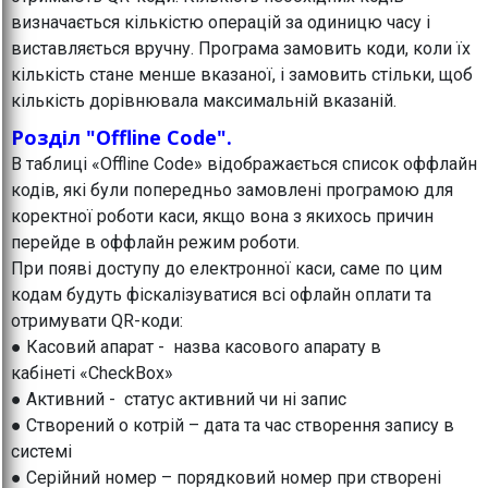
визначається кількістю операцій за одиницю часу і
виставляється вручну. Програма замовить коди, коли їх
кількість стане менше вказаної, і замовить стільки, щоб
кількість дорівнювала максимальній вказаній.
Розділ "Offline Code".
В таблиці «Offline Code» відображається список оффлайн
кодів, які були попередньо замовлені програмою для
коректної роботи каси, якщо вона з якихось причин
перейде в оффлайн режим роботи.
При появі доступу до електронної каси, саме по цим
кодам будуть фіскалізуватися всі офлайн оплати та
отримувати QR-коди:
● Касовий апарат - назва касового апарату в
кабінеті «CheckBox»
● Активний - статус активний чи ні запис
● Створений о котрій – дата та час створення запису в
системі
● Серійний номер – порядковий номер при створені