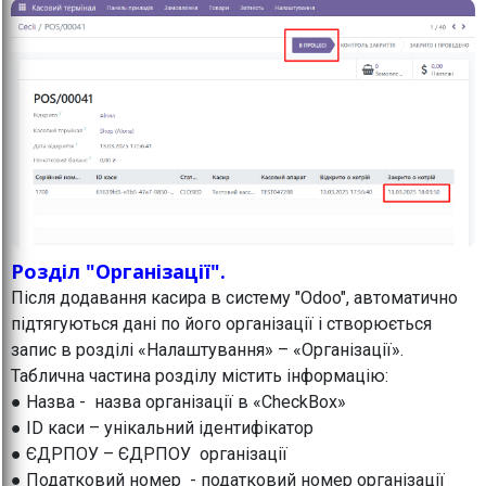
Розділ "Організації".
Після додавання касира в систему "Odoo", автоматично
підтягуються дані по його організації і створюється
запис в розділі «Налаштування» – «Організації».
Таблична частина розділу містить інформацію:
● Назва - назва організації в «CheckBox»
● ID каси – унікальний ідентифікатор
● ЄДРПОУ – ЄДРПОУ організації
● Податковий номер - податковий номер організації