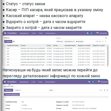
● Статус – статус зміни
● Касир – ПІП касира, який працював в указану зміну
● Касовий апарат – назва касового апарату
● Відкрито о котрій – дата з часом відкриття
● Закрито о котрій – дата з часом закриття
Натиснувши на будь-який запис можна перейти до
перегляду деталізованої інформації по кожній зміні: