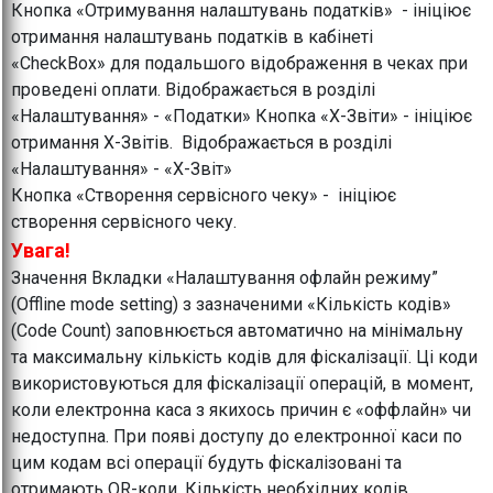
Кнопка «Отримування налаштувань податків» - ініціює
отримання налаштувань податків в кабінеті
«CheckBox» для подальшого відображення в чеках при
проведені оплати. Відображається в розділі
«Налаштування» - «Податки» Кнопка «Х-Звіти» - ініціює
отримання Х-Звітів. Відображається в розділі
«Налаштування» - «Х-Звіт»
Кнопка «Створення сервісного чеку» - ініціює
створення сервісного чеку.
Увага!
Значення Вкладки «Налаштування офлайн режиму”
(Offline mode setting) з зазначеними «Кількість кодів»
(Code Count) заповнюється автоматично на мінімальну
та максимальну кількість кодів для фіскалізації. Ці коди
використовуються для фіскалізації операцій, в момент,
коли електронна каса з якихось причин є «оффлайн» чи
недоступна. При появі доступу до електронної каси по
цим кодам всі операції будуть фіскалізовані та
отримають QR-коди. Кількість необхідних кодів