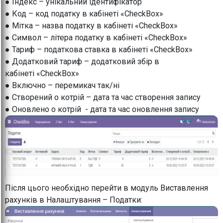
● Індекс – унікальний ідентифікатор
● Код – код податку в кабінеті «CheckBox»
● Мітка – назва податку в кабінеті «CheckBox»
● Символ – літера податку в кабінеті «CheckBox»
● Тариф – податкова ставка в кабінеті «CheckBox»
● Додатковий тариф – додатковий збір в
кабінеті «CheckBox»
● Включно – перемикач так/ні
● Створений о котрій – дата та час створення запису
● Оновлено о котрій - дата та час оновлення запису
Після цього необхідно перейти в модуль Виставлення
рахунків в Налаштування – Податки: