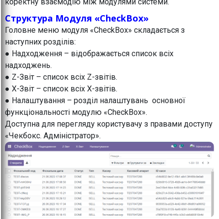
коректну взаємодію між модулями системи.
Структура Модуля «CheckBox»
Головне меню модуля «CheckBox» складається з
наступних розділів:
● Надходження – відображається список всіх
надходжень.
● Z-Звіт – список всіх Z-звітів.
● X-Звіт – список всіх X-звітів.
● Налаштування – розділ налаштувань основної
функціональності модулю «CheckBox».
Доступна для перегляду користувачу з правами доступу
«Чекбокс. Адміністратор».