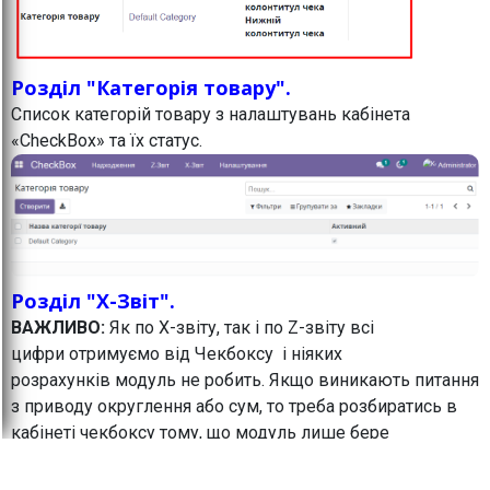
Розділ "Категорія товару".
Список категорій товару з налаштувань кабінета
«CheckBox» та їх статус.
Розділ "X-Звіт".
ВАЖЛИВО:
Як по Х-звіту, так і по Z-звіту всі
цифри отримуємо від Чекбоксу і ніяких
розрахунків модуль не робить. Якщо виникають питання
з приводу округлення або сум, то треба розбиратись в
кабінеті чекбоксу тому, що модуль лише бере
звідти цифри і відображає в Odoo.