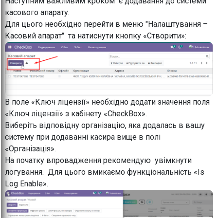
Наступним важливим кроком є додавання до системи
касового апарату.
Для цього необхідно перейти в меню "Налаштування –
Касовий апарат" та натиснути кнопку «Створити»:
В поле «Ключ ліцензії» необхідно додати значення поля
«Ключ ліцензії» з кабінету «CheckBox».
Виберіть відповідну організацію, яка додалась в вашу
систему при додаванні касира вище в полі
«Організація».
На початку впровадження рекомендую увімкнути
логування. Для цього вмикаємо функціональність «Is
Log Enable».