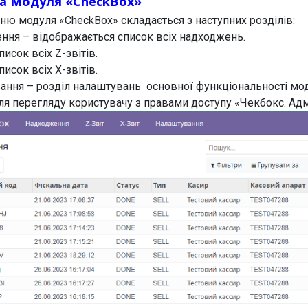
ра Модуля «CheckBox»
ню модуля «CheckBox» складається з наступних розділів:
ння – відображається список всіх надходжень.
писок всіх Z-звітів.
писок всіх X-звітів.
ання – розділ налаштувань основної функціональності мо
ля перегляду користувачу з правами доступу «Чекбокс. Адм