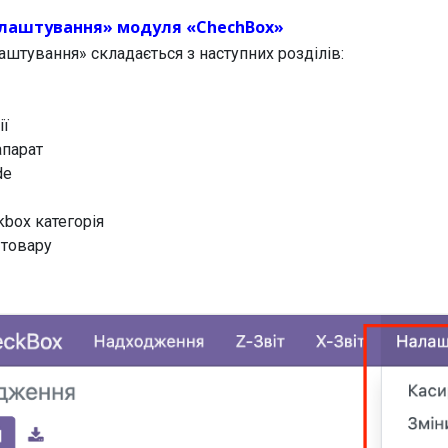
лаштування» модуля «ChechBox»
штування» складається з наступних розділів:
ії
апарат
de
kbox категорія
 товару