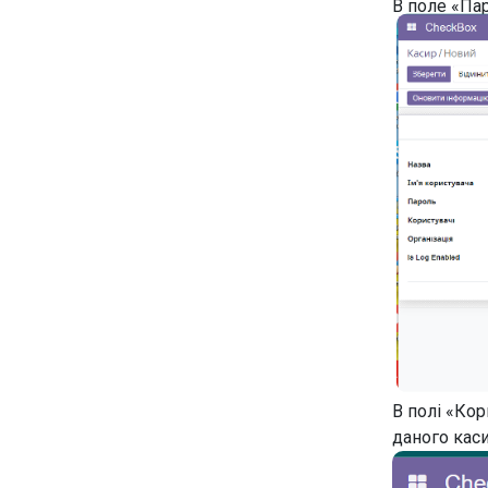
В поле «Пар
В полі «Кор
даного каси