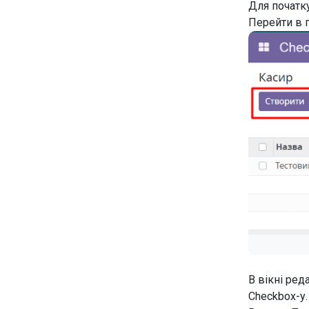
Для початк
Перейти в 
В вікні ред
Checkbox-у