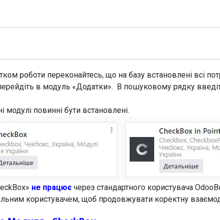
Модулі
Документація
Підтримка
Компанія
ком роботи переконайтесь, що на базу встановлені всі потр
перейдіть в модуль «Додатки». В пошуковому рядку введі
ні модулі повинні бути встановлені.
heckBox»
не працює
через стандартного користувача OdooB
еальним користувачем, щоб продовжувати коректну взаємо