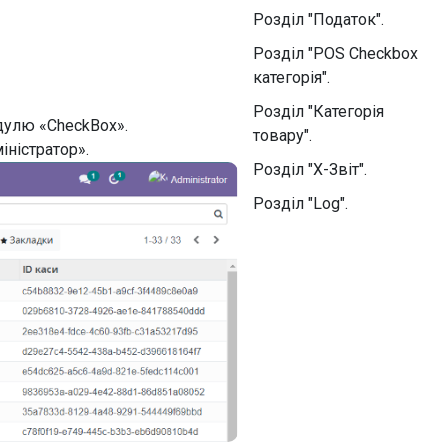
Розділ "Податок".
Розділ "POS Checkbox
категорія".
Розділ "Категорія
дулю «CheckBox».
товару".
іністратор».
Розділ "X-Звіт".
Розділ "Log".