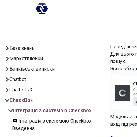
Skip to Content
AI-платформа
Впровадження
Перед почат
База знань
Для цього 
Маркетплейси
пошук.
Всі необхід
Банківські виписки
Chatbot
Chatbot v3
CheckBox
Інтеграція з системою Checkbox
Модуль «C
Інтеграція з системою Checkbox.
вхід під р
Введення