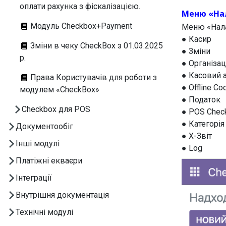
оплати рахунка з фіскалізацією.
Меню «На
Модуль Checkbox+Payment
Меню «Нала
● Касир
Зміни в чеку CheckBox з 01.03.2025
● Зміни
р.
● Організац
● Касовий 
Права Користувачів для роботи з
● Offline Co
модулем «CheckBox»
● Податок
Checkbox для POS
● POS Chec
● Категорія
Документообіг
● X-Звіт
Інші модулі
● Log
Платіжні екваєри
Інтеграції
Внутрішня документація
Технічні модулі