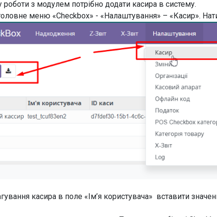
у роботи з модулем потрібно додати касира в систему.
головне меню «Checkbox» - «Налаштування» – «Касир». Нат
агування касира в поле «Ім’я користувача» вставити значенн
.