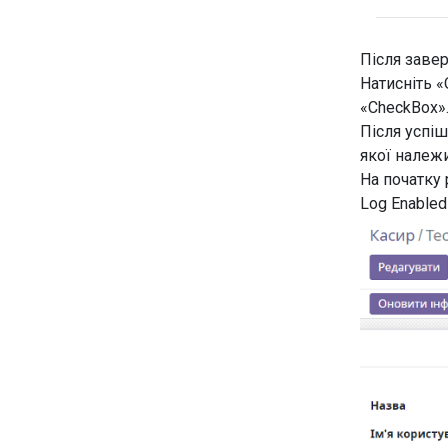
Після заве
Натисніть «
«CheckBox
Після успіш
якої належ
На початку
Log Enabled