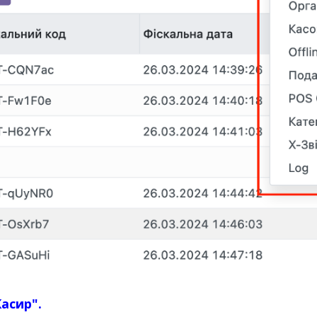
Касир".