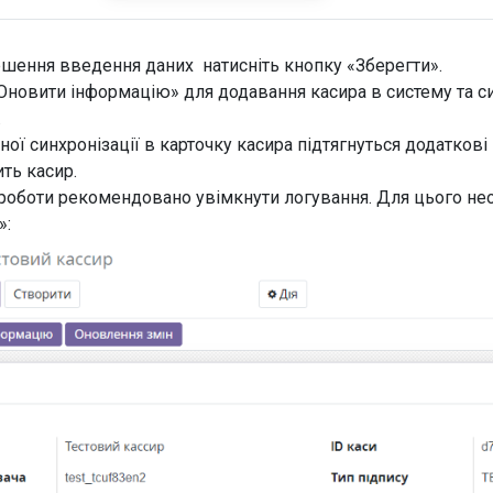
ршення введення даних натисніть кнопку «Зберегти».
Оновити інформацію» для додавання касира в систему та си
».
ної синхронізації в карточку касира підтягнуться додаткові н
ить касир.
 роботи рекомендовано увімкнути логування. Для цього не
»: