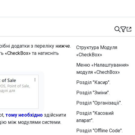
ібні додатки з переліку
нижче.
Структура Модуля
ть
«CheckBox»
та натисніть
«CheckBox»
Меню «Налаштування»
модуля «ChechBox»
Розділ "Касир".
Розділ "Зміни".
Розділ "Організації".
Розділ "Касовий
ot,
тому необхідно
здійснити
апарат".
дію між модулями системи.
Розділ "Offline Code".