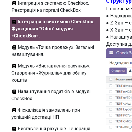
Структу
Інтеграція з системою Checkbox.
Головне ме
Реєстрація на порталі CheckBox.
● Надходже
Інтеграція з системою Checkbox.
● Z-Звіт – с
Функціонал "Odoo" модуля
● X-Звіт – с
«CheckBox».
● Налаштув
Доступна д
Модуль «Точка продажу». Загальні
налаштування.
Модуль «Виставлення рахунків».
Створення «Журналів» для обліку
коштів
Налаштування податків в модулі
CheckBox
Фіскалізація замовлень при
успішній доставці НП
Виставлення рахунків. Генерація