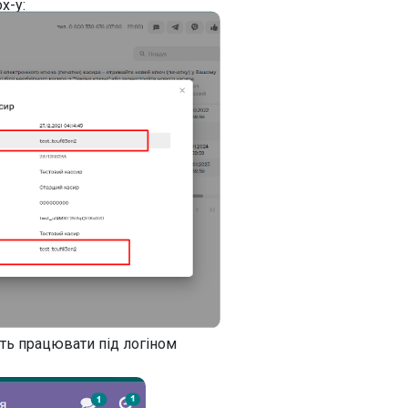
x-у:
уть працювати під логіном