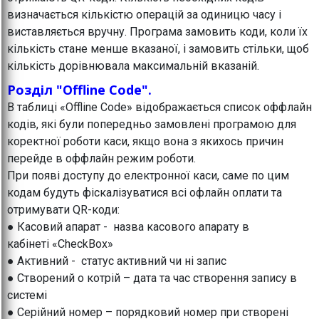
визначається кількістю операцій за одиницю часу і
виставляється вручну. Програма замовить коди, коли їх
кількість стане менше вказаної, і замовить стільки, щоб
кількість дорівнювала максимальній вказаній.
Розділ "Offline Code".
В таблиці «Offline Code» відображається список оффлайн
кодів, які були попередньо замовлені програмою для
коректної роботи каси, якщо вона з якихось причин
перейде в оффлайн режим роботи.
При появі доступу до електронної каси, саме по цим
кодам будуть фіскалізуватися всі офлайн оплати та
отримувати QR-коди:
● Касовий апарат - назва касового апарату в
кабінеті «CheckBox»
● Активний - статус активний чи ні запис
● Створений о котрій – дата та час створення запису в
системі
● Серійний номер – порядковий номер при створені