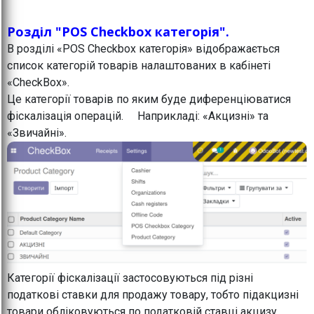
Розділ "POS Checkbox категорія".
В розділі «POS Checkbox категорія» відображається
список категорій товарів налаштованих в кабінеті
«CheckBox».
Це категорії товарів по яким буде диференціюватися
фіскалізація операцій. Наприкладі: «Акцизні» та
«Звичайні».
Категорії фіскалізації застосовуються під різні
податкові ставки для продажу товару, тобто підакцизні
товари обліковуються по податковій ставці акцизу,