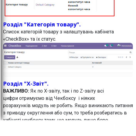
Розділ "Категорія товару".
Список категорій товару з налаштувань кабінета
«CheckBox» та їх статус.
Розділ "X-Звіт".
ВАЖЛИВО:
Як по Х-звіту, так і по Z-звіту всі
цифри отримуємо від Чекбоксу і ніяких
розрахунків модуль не робить. Якщо виникають питання
з приводу округлення або сум, то треба розбиратись в
кабінеті чекбоксу тому, що модуль лише бере
звідти цифри і відображає в Odoo.