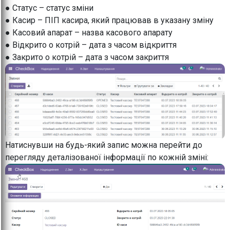
● Статус – статус зміни
● Касир – ПІП касира, який працював в указану зміну
● Касовий апарат – назва касового апарату
● Відкрито о котрій – дата з часом відкриття
● Закрито о котрій – дата з часом закриття
Натиснувши на будь-який запис можна перейти до
перегляду деталізованої інформації по кожній зміні: