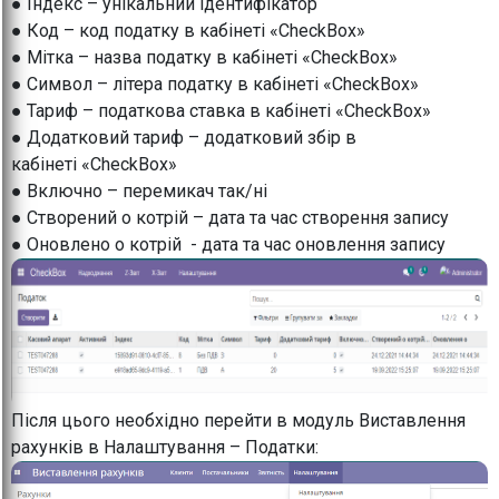
● Індекс – унікальний ідентифікатор
● Код – код податку в кабінеті «CheckBox»
● Мітка – назва податку в кабінеті «CheckBox»
● Символ – літера податку в кабінеті «CheckBox»
● Тариф – податкова ставка в кабінеті «CheckBox»
● Додатковий тариф – додатковий збір в
кабінеті «CheckBox»
● Включно – перемикач так/ні
● Створений о котрій – дата та час створення запису
● Оновлено о котрій - дата та час оновлення запису
Після цього необхідно перейти в модуль Виставлення
рахунків в Налаштування – Податки: