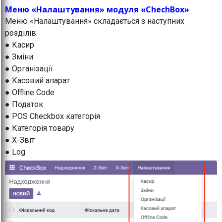
Меню «Налаштування» модуля «ChechBox»
Меню «Налаштування» складається з наступних
розділів:
● Касир
● Зміни
● Організації
● Касовий апарат
● Offline Code
● Податок
● POS Checkbox категорія
● Категорія товару
● X-Звіт
● Log