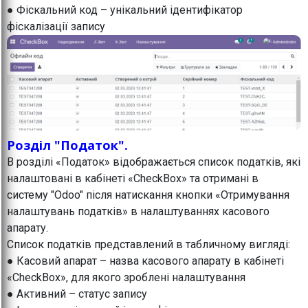
● Фіскальний код – унікальний ідентифікатор
фіскалізації запису
Розділ "Податок".
В розділі «Податок» відображається список податків, які
налаштовані в кабінеті «CheckBox» та отримані в
систему "Odoo" після натискання кнопки «Отримування
налаштувань податків» в налаштуваннях касового
апарату.
Список податків представлений в табличному вигляді:
● Касовий апарат – назва касового апарату в кабінеті
«CheckBox», для якого зроблені налаштування
● Активний – статус запису