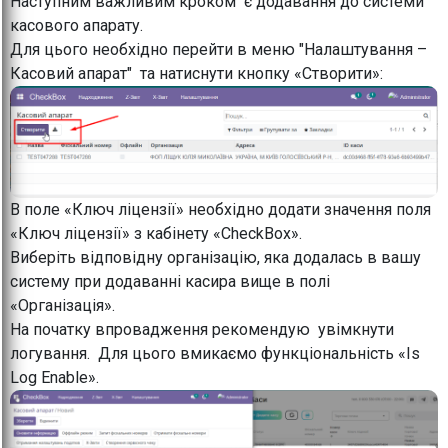
Наступним важливим кроком є додавання до системи
касового апарату.
Для цього необхідно перейти в меню "Налаштування –
Касовий апарат" та натиснути кнопку «Створити»:
В поле «Ключ ліцензії» необхідно додати значення поля
«Ключ ліцензії» з кабінету «CheckBox».
Виберіть відповідну організацію, яка додалась в вашу
систему при додаванні касира вище в полі
«Організація».
На початку впровадження рекомендую увімкнути
логування. Для цього вмикаємо функціональність «Is
Log Enable».