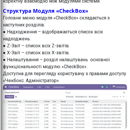
коректну взаємодію між модулями системи.
Структура Модуля «CheckBox»
Головне меню модуля «CheckBox» складається з
наступних розділів:
● Надходження – відображається список всіх
надходжень.
● Z-Звіт – список всіх Z-звітів.
● X-Звіт – список всіх X-звітів.
● Налаштування – розділ налаштувань основної
функціональності модулю «CheckBox».
Доступна для перегляду користувачу з правами доступу
«Чекбокс. Адміністратор».