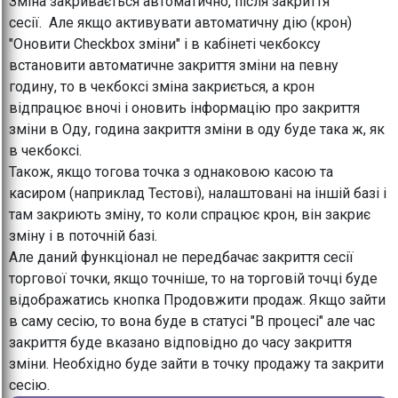
Зміна закривається автоматично, після закриття
сесії. Але якщо активувати автоматичну дію (крон)
"Оновити Checkbox зміни" і в кабінеті чекбоксу
встановити автоматичне закриття зміни на певну
годину, то в чекбоксі зміна закриється, а крон
відпрацює вночі і оновить інформацію про закриття
зміни в Оду, година закриття зміни в оду буде така ж, як
в чекбоксі.
Також, якщо тогова точка з однаковою касою та
касиром (наприклад Тестові), налаштовані на іншій базі і
там закриють зміну, то коли спрацює крон, він закриє
зміну і в поточній базі.
Але даний функціонал не передбачає закриття сесії
торгової точки, якщо точніше, то на торговій точці буде
відображатись кнопка Продовжити продаж. Якщо зайти
в саму сесію, то вона буде в статусі "В процесі" але час
закриття буде вказано відповідно до часу закриття
зміни. Необхідно буде зайти в точку продажу та закрити
сесію.