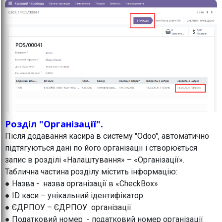
Розділ "Організації".
Після додавання касира в систему "Odoo", автоматично
підтягуються дані по його організації і створюється
запис в розділі «Налаштування» – «Організації».
Таблична частина розділу містить інформацію:
● Назва - назва організації в «CheckBox»
● ID каси – унікальний ідентифікатор
● ЄДРПОУ – ЄДРПОУ організації
● Податковий номер - податковий номер організації