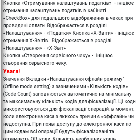
Кнопка «Отримування налаштувань податків» - ініціює
отримання налаштувань податків в кабінеті
«CheckBox» для подальшого відображення в чеках при
проведені оплати. Відображається в розділі
«Налаштування» - «Податки» Кнопка «Х-Звіти» - ініціює
отримання Х-Звітів. Відображається в розділі
«Налаштування» - «Х-Звіт»
Кнопка «Створення сервісного чеку» - ініціює
створення сервісного чеку.
Увага!
Значення Вкладки «Налаштування офлайн режиму”
(Offline mode setting) з зазначеними «Кількість кодів»
(Code Count) заповнюється автоматично на мінімальну
та максимальну кількість кодів для фіскалізації. Ці коди
використовуються для фіскалізації операцій, в момент,
коли електронна каса з якихось причин є «оффлайн» чи
недоступна. При появі доступу до електронної каси по
цим кодам всі операції будуть фіскалізовані та
отримають QR-коди. Кількість необхідних кодів