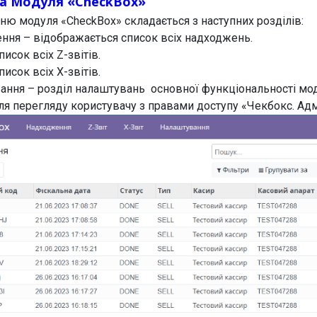
ра Модуля «CheckBox»
ню модуля «CheckBox» складається з наступних розділів:
ння – відображається список всіх надходжень.
писок всіх Z-звітів.
писок всіх X-звітів.
ання – розділ налаштувань основної функціональності мо
ля перегляду користувачу з правами доступу «Чекбокс. Адм