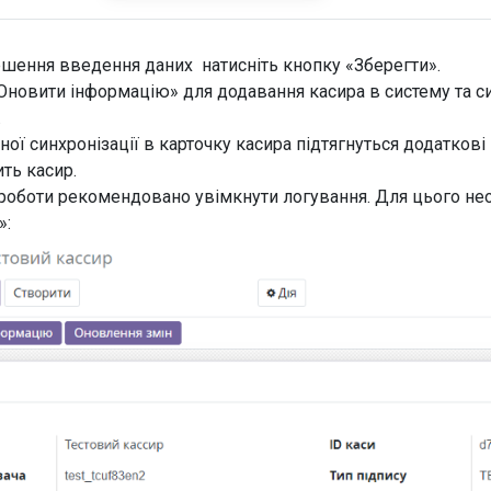
ршення введення даних натисніть кнопку «Зберегти».
Оновити інформацію» для додавання касира в систему та си
».
ної синхронізації в карточку касира підтягнуться додаткові н
ить касир.
 роботи рекомендовано увімкнути логування. Для цього не
»: