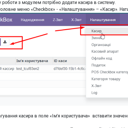
у роботи з модулем потрібно додати касира в систему.
головне меню «Checkbox» - «Налаштування» – «Касир». Нат
агування касира в поле «Ім’я користувача» вставити значенн
.