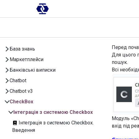
Skip to Content
AI-платформа
Впровадження
Перед почат
База знань
Для цього 
Маркетплейси
пошук.
Всі необхід
Банківські виписки
Chatbot
Chatbot v3
CheckBox
Інтеграція з системою Checkbox
Модуль «C
Інтеграція з системою Checkbox.
вхід під р
Введення