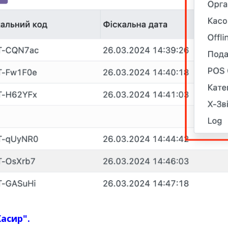
Касир".