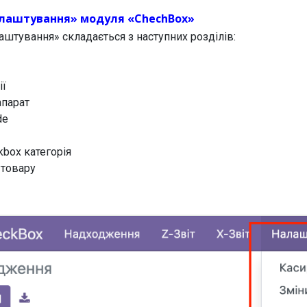
лаштування» модуля «ChechBox»
штування» складається з наступних розділів:
ії
апарат
de
kbox категорія
 товару