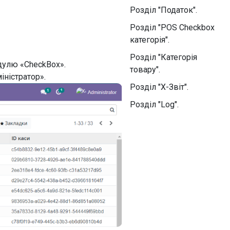
Розділ "Податок".
Розділ "POS Checkbox
категорія".
Розділ "Категорія
дулю «CheckBox».
товару".
іністратор».
Розділ "X-Звіт".
Розділ "Log".