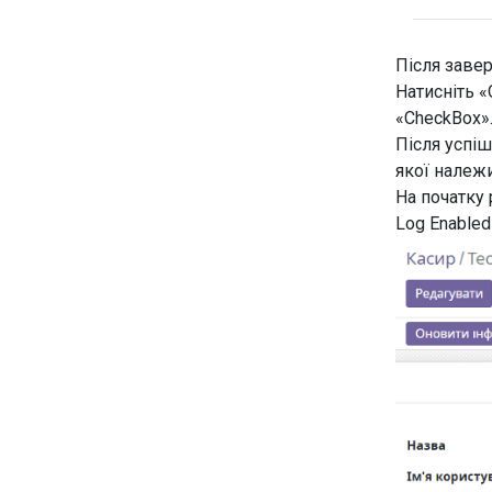
Після заве
Натисніть «
«CheckBox
Після успіш
якої належ
На початку
Log Enabled