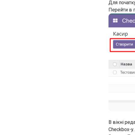
Для початк
Перейти в 
В вікні ред
Checkbox-у