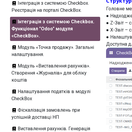
Структу
Інтеграція з системою Checkbox.
Головне ме
Реєстрація на порталі CheckBox.
● Надходже
Інтеграція з системою Checkbox.
● Z-Звіт – с
Функціонал "Odoo" модуля
● X-Звіт – с
«CheckBox».
● Налаштув
Доступна д
Модуль «Точка продажу». Загальні
налаштування.
Модуль «Виставлення рахунків».
Створення «Журналів» для обліку
коштів
Налаштування податків в модулі
CheckBox
Фіскалізація замовлень при
успішній доставці НП
Виставлення рахунків. Генерація