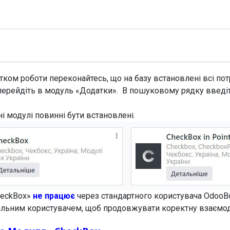
Модулі
Документація
Підтримка
Компанія
ком роботи переконайтесь, що на базу встановлені всі потр
перейдіть в модуль «Додатки». В пошуковому рядку введі
ні модулі повинні бути встановлені.
heckBox»
не працює
через стандартного користувача OdooB
еальним користувачем, щоб продовжувати коректну взаємо