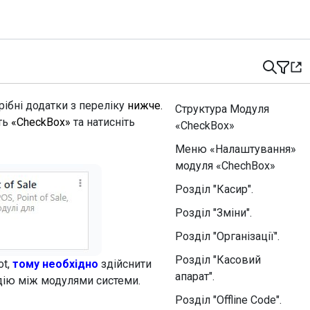
ібні додатки з переліку
нижче.
Структура Модуля
ть
«CheckBox»
та натисніть
«CheckBox»
Меню «Налаштування»
модуля «ChechBox»
Розділ "Касир".
Розділ "Зміни".
Розділ "Організації".
Розділ "Касовий
ot,
тому необхідно
здійснити
апарат".
дію між модулями системи.
Розділ "Offline Code".