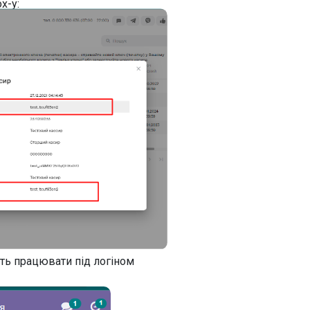
x-у:
уть працювати під логіном