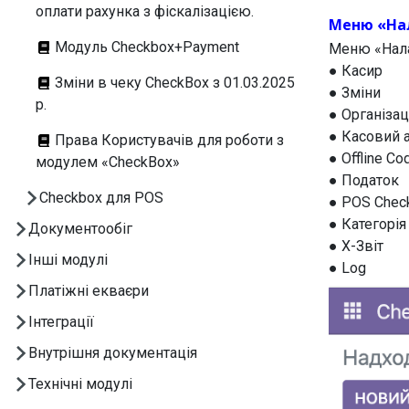
оплати рахунка з фіскалізацією.
Меню «На
Модуль Checkbox+Payment
Меню «Нала
● Касир
Зміни в чеку CheckBox з 01.03.2025
● Зміни
р.
● Організац
● Касовий 
Права Користувачів для роботи з
● Offline Co
модулем «CheckBox»
● Податок
Checkbox для POS
● POS Chec
● Категорія
Документообіг
● X-Звіт
Інші модулі
● Log
Платіжні екваєри
Інтеграції
Внутрішня документація
Технічні модулі