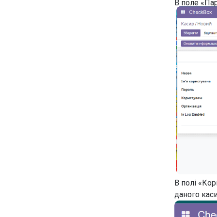
В поле «Пар
В полі «Кор
даного каси