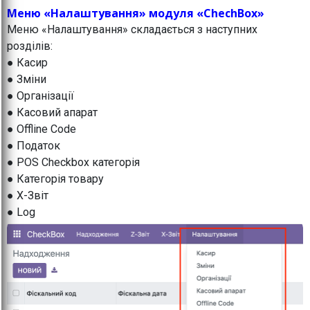
Меню «Налаштування» модуля «ChechBox»
Меню «Налаштування» складається з наступних
розділів:
● Касир
● Зміни
● Організації
● Касовий апарат
● Offline Code
● Податок
● POS Checkbox категорія
● Категорія товару
● X-Звіт
● Log