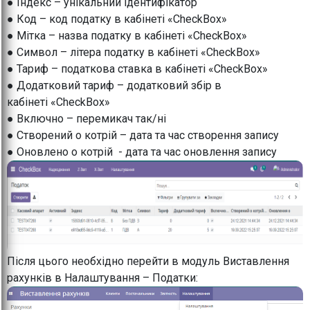
● Індекс – унікальний ідентифікатор
● Код – код податку в кабінеті «CheckBox»
● Мітка – назва податку в кабінеті «CheckBox»
● Символ – літера податку в кабінеті «CheckBox»
● Тариф – податкова ставка в кабінеті «CheckBox»
● Додатковий тариф – додатковий збір в
кабінеті «CheckBox»
● Включно – перемикач так/ні
● Створений о котрій – дата та час створення запису
● Оновлено о котрій - дата та час оновлення запису
Після цього необхідно перейти в модуль Виставлення
рахунків в Налаштування – Податки: