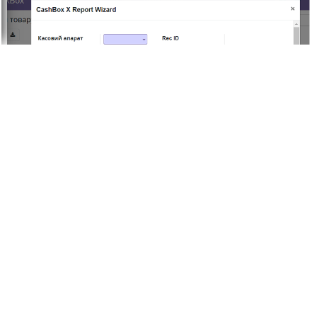
Розділ "Log".
В розділі «Log» фіксуються всі взаємодії з модулем