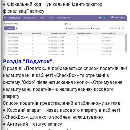
● Фіскальний код – унікальний ідентифікатор
фіскалізації запису
Розділ "Податок".
В розділі «Податок» відображається список податків, які
налаштовані в кабінеті «CheckBox» та отримані в
систему "Odoo" після натискання кнопки «Отримування
налаштувань податків» в налаштуваннях касового
апарату.
Список податків представлений в табличному вигляді:
● Касовий апарат – назва касового апарату в кабінеті
«CheckBox», для якого зроблені налаштування
● Активний – статус запису