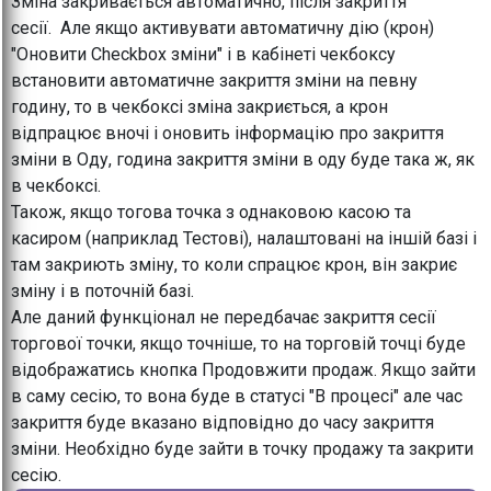
Зміна закривається автоматично, після закриття
сесії. Але якщо активувати автоматичну дію (крон)
"Оновити Checkbox зміни" і в кабінеті чекбоксу
встановити автоматичне закриття зміни на певну
годину, то в чекбоксі зміна закриється, а крон
відпрацює вночі і оновить інформацію про закриття
зміни в Оду, година закриття зміни в оду буде така ж, як
в чекбоксі.
Також, якщо тогова точка з однаковою касою та
касиром (наприклад Тестові), налаштовані на іншій базі і
там закриють зміну, то коли спрацює крон, він закриє
зміну і в поточній базі.
Але даний функціонал не передбачає закриття сесії
торгової точки, якщо точніше, то на торговій точці буде
відображатись кнопка Продовжити продаж. Якщо зайти
в саму сесію, то вона буде в статусі "В процесі" але час
закриття буде вказано відповідно до часу закриття
зміни. Необхідно буде зайти в точку продажу та закрити
сесію.