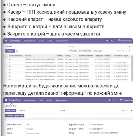
● Статус – статус зміни
● Касир – ПІП касира, який працював в указану зміну
● Касовий апарат – назва касового апарату
● Відкрито о котрій – дата з часом відкриття
● Закрито о котрій – дата з часом закриття
Натиснувши на будь-який запис можна перейти до
перегляду деталізованої інформації по кожній зміні: