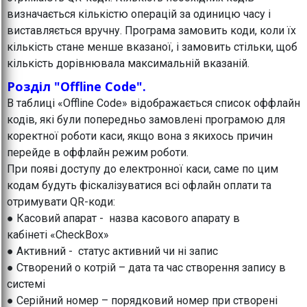
визначається кількістю операцій за одиницю часу і
виставляється вручну. Програма замовить коди, коли їх
кількість стане менше вказаної, і замовить стільки, щоб
кількість дорівнювала максимальній вказаній.
Розділ "Offline Code".
В таблиці «Offline Code» відображається список оффлайн
кодів, які були попередньо замовлені програмою для
коректної роботи каси, якщо вона з якихось причин
перейде в оффлайн режим роботи.
При появі доступу до електронної каси, саме по цим
кодам будуть фіскалізуватися всі офлайн оплати та
отримувати QR-коди:
● Касовий апарат - назва касового апарату в
кабінеті «CheckBox»
● Активний - статус активний чи ні запис
● Створений о котрій – дата та час створення запису в
системі
● Серійний номер – порядковий номер при створені