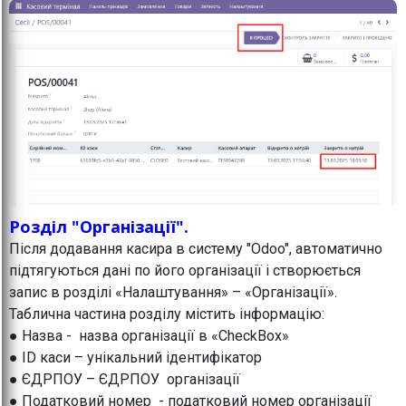
Розділ "Організації".
Після додавання касира в систему "Odoo", автоматично
підтягуються дані по його організації і створюється
запис в розділі «Налаштування» – «Організації».
Таблична частина розділу містить інформацію:
● Назва - назва організації в «CheckBox»
● ID каси – унікальний ідентифікатор
● ЄДРПОУ – ЄДРПОУ організації
● Податковий номер - податковий номер організації