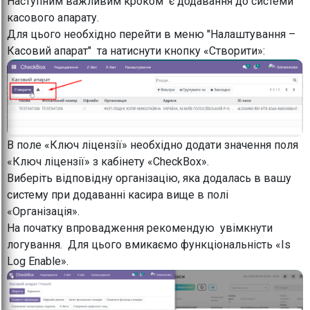
Наступним важливим кроком є додавання до системи
касового апарату.
Для цього необхідно перейти в меню "Налаштування –
Касовий апарат" та натиснути кнопку «Створити»:
В поле «Ключ ліцензії» необхідно додати значення поля
«Ключ ліцензії» з кабінету «CheckBox».
Виберіть відповідну організацію, яка додалась в вашу
систему при додаванні касира вище в полі
«Організація».
На початку впровадження рекомендую увімкнути
логування. Для цього вмикаємо функціональність «Is
Log Enable».