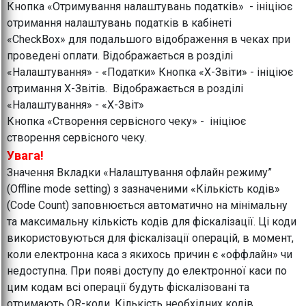
Кнопка «Отримування налаштувань податків» - ініціює
отримання налаштувань податків в кабінеті
«CheckBox» для подальшого відображення в чеках при
проведені оплати. Відображається в розділі
«Налаштування» - «Податки» Кнопка «Х-Звіти» - ініціює
отримання Х-Звітів. Відображається в розділі
«Налаштування» - «Х-Звіт»
Кнопка «Створення сервісного чеку» - ініціює
створення сервісного чеку.
Увага!
Значення Вкладки «Налаштування офлайн режиму”
(Offline mode setting) з зазначеними «Кількість кодів»
(Code Count) заповнюється автоматично на мінімальну
та максимальну кількість кодів для фіскалізації. Ці коди
використовуються для фіскалізації операцій, в момент,
коли електронна каса з якихось причин є «оффлайн» чи
недоступна. При появі доступу до електронної каси по
цим кодам всі операції будуть фіскалізовані та
отримають QR-коди. Кількість необхідних кодів