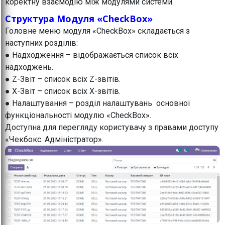
коректну взаємодію між модулями системи.
Структура Модуля «CheckBox»
Головне меню модуля «CheckBox» складається з
наступних розділів:
● Надходження – відображається список всіх
надходжень.
● Z-Звіт – список всіх Z-звітів.
● X-Звіт – список всіх X-звітів.
● Налаштування – розділ налаштувань основної
функціональності модулю «CheckBox».
Доступна для перегляду користувачу з правами доступу
«Чекбокс. Адміністратор».