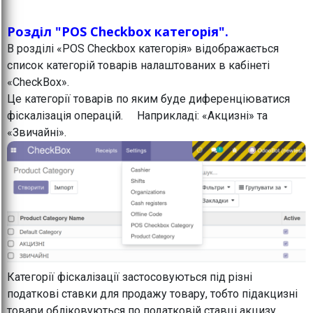
Розділ "POS Checkbox категорія".
В розділі «POS Checkbox категорія» відображається
список категорій товарів налаштованих в кабінеті
«CheckBox».
Це категорії товарів по яким буде диференціюватися
фіскалізація операцій. Наприкладі: «Акцизні» та
«Звичайні».
Категорії фіскалізації застосовуються під різні
податкові ставки для продажу товару, тобто підакцизні
товари обліковуються по податковій ставці акцизу,