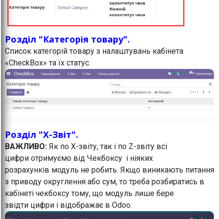
Розділ "Категорія товару".
Список категорій товару з налаштувань кабінета
«CheckBox» та їх статус.
Розділ "X-Звіт".
ВАЖЛИВО:
Як по Х-звіту, так і по Z-звіту всі
цифри отримуємо від Чекбоксу і ніяких
розрахунків модуль не робить. Якщо виникають питання
з приводу округлення або сум, то треба розбиратись в
кабінеті чекбоксу тому, що модуль лише бере
звідти цифри і відображає в Odoo.