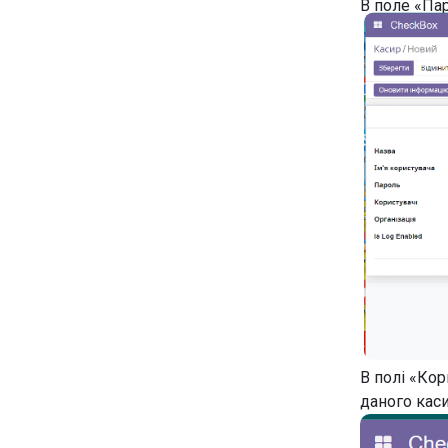
В поле «Пар
В полі «Кор
даного каси