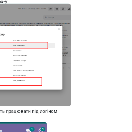
x-у:
уть працювати під логіном