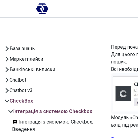
Skip to Content
AI-платформа
Впровадження
Перед почат
База знань
Для цього 
Маркетплейси
пошук.
Всі необхід
Банківські виписки
Chatbot
Chatbot v3
CheckBox
Інтеграція з системою Checkbox
Модуль «C
Інтеграція з системою Checkbox.
вхід під р
Введення