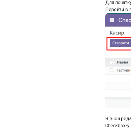
Для початк
Перейти в 
В вікні ред
Checkbox-у