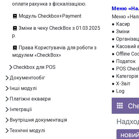
оплати рахунка з фіскалізацією.
Меню «На
Модуль Checkbox+Payment
Меню «Нала
● Касир
Зміни в чеку CheckBox з 01.03.2025
● Зміни
р.
● Організац
● Касовий 
Права Користувачів для роботи з
● Offline Co
модулем «CheckBox»
● Податок
Checkbox для POS
● POS Chec
● Категорія
Документообіг
● X-Звіт
Інші модулі
● Log
Платіжні екваєри
Інтеграції
Внутрішня документація
Технічні модулі