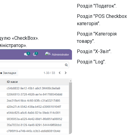
Розділ "Податок".
Розділ "POS Checkbox
категорія".
Розділ "Категорія
дулю «CheckBox».
товару".
іністратор».
Розділ "X-Звіт".
Розділ "Log".