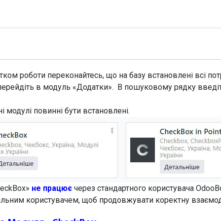
Модулі
Документація
Підтримка
Компанія
ком роботи переконайтесь, що на базу встановлені всі потр
перейдіть в модуль «Додатки». В пошуковому рядку введі
ні модулі повинні бути встановлені.
heckBox»
не працює
через стандартного користувача OdooB
еальним користувачем, щоб продовжувати коректну взаємо