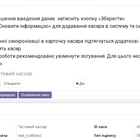
ршення введення даних натисніть кнопку «Зберегти».
Оновити інформацію» для додавання касира в систему та си
».
ної синхронізації в карточку касира підтягнуться додаткові н
ить касир.
 роботи рекомендовано увімкнути логування. Для цього не
»: