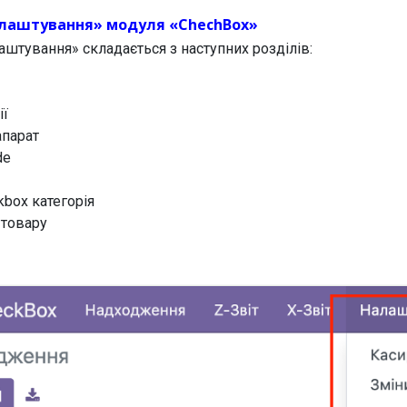
лаштування» модуля «ChechBox»
штування» складається з наступних розділів:
ії
апарат
de
kbox категорія
 товару