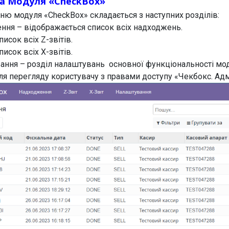
ра Модуля «CheckBox»
ню модуля «CheckBox» складається з наступних розділів:
ння – відображається список всіх надходжень.
писок всіх Z-звітів.
писок всіх X-звітів.
ання – розділ налаштувань основної функціональності мо
ля перегляду користувачу з правами доступу «Чекбокс. Адм