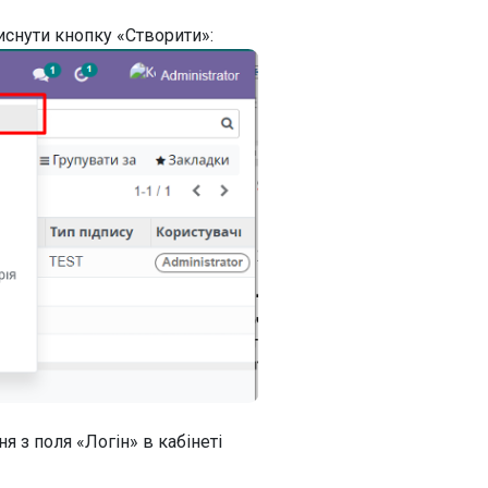
иснути кнопку «Створити»:
я з поля «Логін» в кабінеті