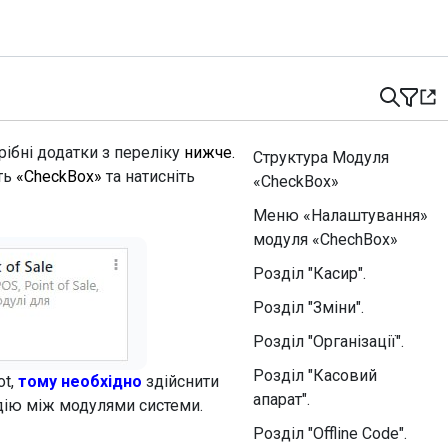
ібні додатки з переліку
нижче.
Структура Модуля
ть
«CheckBox»
та натисніть
«CheckBox»
Меню «Налаштування»
модуля «ChechBox»
Розділ "Касир".
Розділ "Зміни".
Розділ "Організації".
Розділ "Касовий
ot,
тому необхідно
здійснити
апарат".
дію між модулями системи.
Розділ "Offline Code".