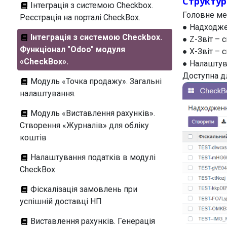
Структу
Інтеграція з системою Checkbox.
Головне ме
Реєстрація на порталі CheckBox.
● Надходже
Інтеграція з системою Checkbox.
● Z-Звіт – с
Функціонал "Odoo" модуля
● X-Звіт – с
«CheckBox».
● Налаштув
Доступна д
Модуль «Точка продажу». Загальні
налаштування.
Модуль «Виставлення рахунків».
Створення «Журналів» для обліку
коштів
Налаштування податків в модулі
CheckBox
Фіскалізація замовлень при
успішній доставці НП
Виставлення рахунків. Генерація