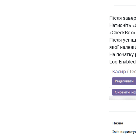
Після заве
Натисніть «
«CheckBox
Після успіш
якої належ
На початку
Log Enabled