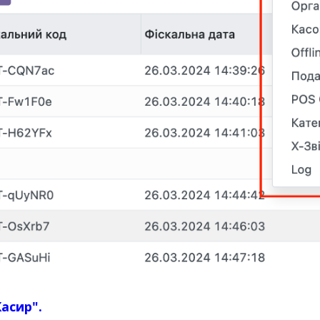
Касир".