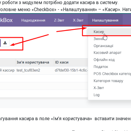
у роботи з модулем потрібно додати касира в систему.
головне меню «Checkbox» - «Налаштування» – «Касир». Нат
агування касира в поле «Ім’я користувача» вставити значенн
.