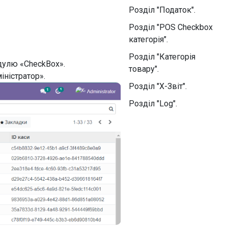
Розділ "Податок".
Розділ "POS Checkbox
категорія".
Розділ "Категорія
дулю «CheckBox».
товару".
іністратор».
Розділ "X-Звіт".
Розділ "Log".