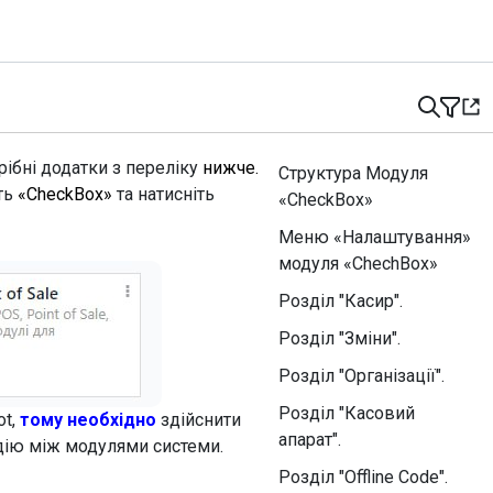
ібні додатки з переліку
нижче.
Структура Модуля
ть
«CheckBox»
та натисніть
«CheckBox»
Меню «Налаштування»
модуля «ChechBox»
Розділ "Касир".
Розділ "Зміни".
Розділ "Організації".
Розділ "Касовий
ot,
тому необхідно
здійснити
апарат".
дію між модулями системи.
Розділ "Offline Code".