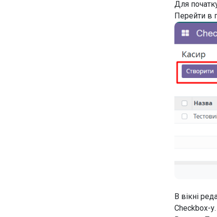
Для початк
Перейти в 
В вікні ред
Checkbox-у