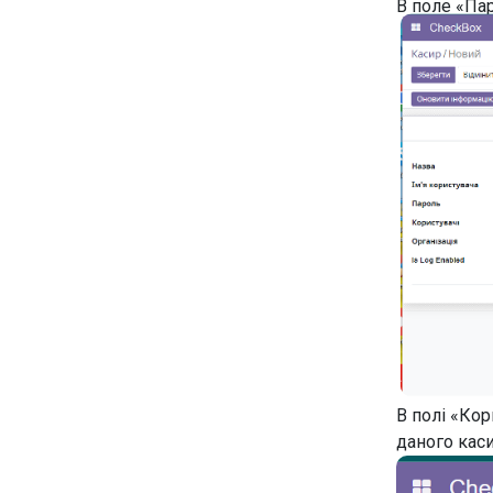
В поле «Пар
В полі «Кор
даного каси