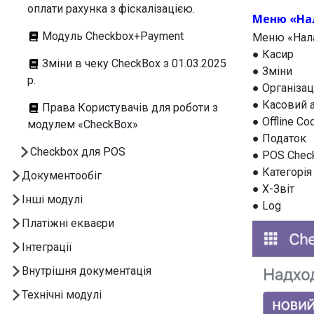
оплати рахунка з фіскалізацією.
Меню «На
Модуль Checkbox+Payment
Меню «Нала
● Касир
Зміни в чеку CheckBox з 01.03.2025
● Зміни
р.
● Організац
● Касовий 
Права Користувачів для роботи з
● Offline Co
модулем «CheckBox»
● Податок
Checkbox для POS
● POS Chec
● Категорія
Документообіг
● X-Звіт
Інші модулі
● Log
Платіжні екваєри
Інтеграції
Внутрішня документація
Технічні модулі