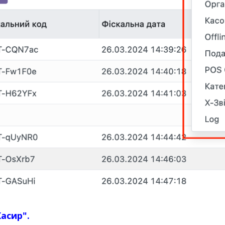
Касир".