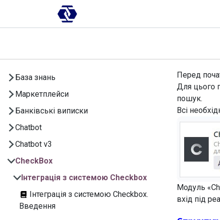
Skip to Content
AI-платформа
Впровадження
Перед почат
База знань
Для цього 
Маркетплейси
пошук.
Всі необхід
Банківські виписки
Chatbot
Chatbot v3
CheckBox
Інтеграція з системою Checkbox
Модуль «C
Інтеграція з системою Checkbox.
вхід під р
Введення