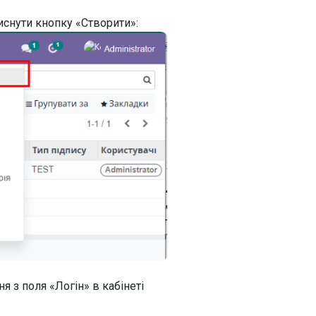
иснути кнопку «Створити»:
я з поля «Логін» в кабінеті