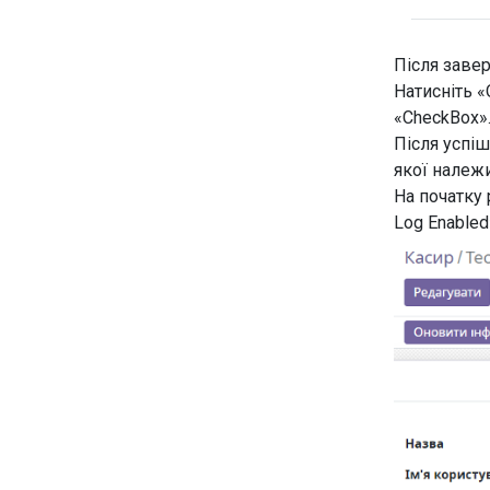
Після заве
Натисніть «
«CheckBox
Після успіш
якої належ
На початку
Log Enabled