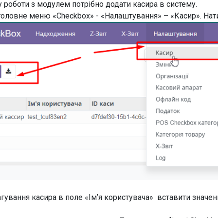
у роботи з модулем потрібно додати касира в систему.
головне меню «Checkbox» - «Налаштування» – «Касир». Нат
агування касира в поле «Ім’я користувача» вставити значенн
.