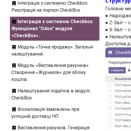
Структу
Інтеграція з системою Checkbox.
Головне ме
Реєстрація на порталі CheckBox.
● Надходже
Інтеграція з системою Checkbox.
● Z-Звіт – с
Функціонал "Odoo" модуля
● X-Звіт – с
«CheckBox».
● Налаштув
Доступна д
Модуль «Точка продажу». Загальні
налаштування.
Модуль «Виставлення рахунків».
Створення «Журналів» для обліку
коштів
Налаштування податків в модулі
CheckBox
Фіскалізація замовлень при
успішній доставці НП
Виставлення рахунків. Генерація