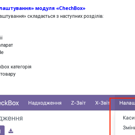
лаштування» модуля «ChechBox»
штування» складається з наступних розділів:
ії
апарат
de
kbox категорія
 товару