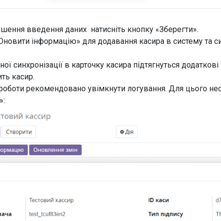
ршення введення даних натисніть кнопку «Зберегти».
Оновити інформацію» для додавання касира в систему та си
».
ної синхронізації в карточку касира підтягнуться додаткові н
ить касир.
 роботи рекомендовано увімкнути логування. Для цього не
»: