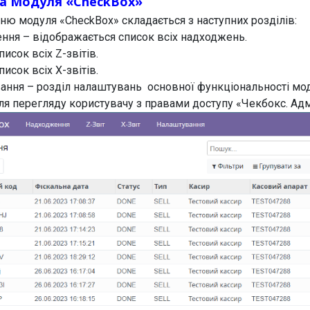
ра Модуля «CheckBox»
ню модуля «CheckBox» складається з наступних розділів:
ння – відображається список всіх надходжень.
писок всіх Z-звітів.
писок всіх X-звітів.
ання – розділ налаштувань основної функціональності мо
ля перегляду користувачу з правами доступу «Чекбокс. Адм