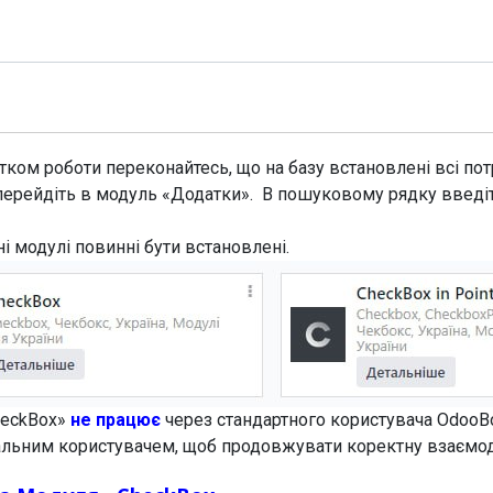
Модулі
Документація
Підтримка
Компанія
ком роботи переконайтесь, що на базу встановлені всі потр
перейдіть в модуль «Додатки». В пошуковому рядку введі
ні модулі повинні бути встановлені.
heckBox»
не працює
через стандартного користувача OdooB
еальним користувачем, щоб продовжувати коректну взаємо