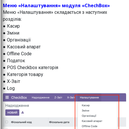
Меню «Налаштування» модуля «ChechBox»
Меню «Налаштування» складається з наступних
розділів:
● Касир
● Зміни
● Організації
● Касовий апарат
● Offline Code
● Податок
● POS Checkbox категорія
● Категорія товару
● X-Звіт
● Log