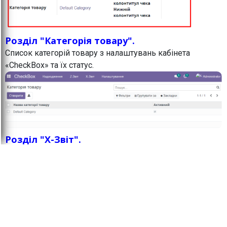
Розділ "Категорія товару".
Список категорій товару з налаштувань кабінета
«CheckBox» та їх статус.
Розділ "X-Звіт".
ВАЖЛИВО:
Як по Х-звіту, так і по Z-звіту всі
цифри отримуємо від Чекбоксу і ніяких
розрахунків модуль не робить. Якщо виникають питання
з приводу округлення або сум, то треба розбиратись в
кабінеті чекбоксу тому, що модуль лише бере
звідти цифри і відображає в Odoo.