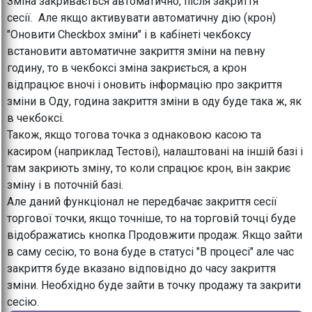
Зміна закривається автоматично, після закриття
сесії. Але якщо активувати автоматичну дію (крон)
"Оновити Checkbox зміни" і в кабінеті чекбоксу
встановити автоматичне закриття зміни на певну
годину, то в чекбоксі зміна закриється, а крон
відпрацює вночі і оновить інформацію про закриття
зміни в Оду, година закриття зміни в оду буде така ж, як
в чекбоксі.
Також, якщо тогова точка з однаковою касою та
касиром (наприклад Тестові), налаштовані на іншій базі і
там закриють зміну, то коли спрацює крон, він закриє
зміну і в поточній базі.
Але даний функціонал не передбачає закриття сесії
торгової точки, якщо точніше, то на торговій точці буде
відображатись кнопка Продовжити продаж. Якщо зайти
в саму сесію, то вона буде в статусі "В процесі" але час
закриття буде вказано відповідно до часу закриття
зміни. Необхідно буде зайти в точку продажу та закрити
сесію.