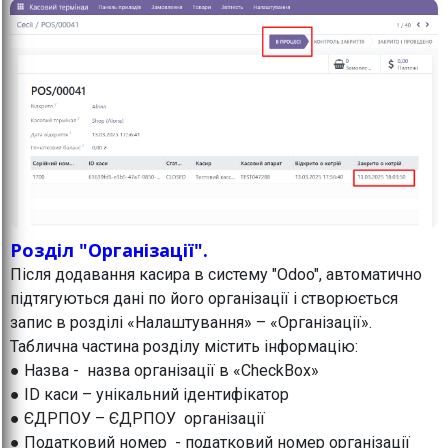
Розділ "Організації".
Після додавання касира в систему "Odoo", автоматично
підтягуються дані по його організації і створюється
запис в розділі «Налаштування» – «Організації».
Таблична частина розділу містить інформацію:
● Назва - назва організації в «CheckBox»
● ID каси – унікальний ідентифікатор
● ЄДРПОУ – ЄДРПОУ організації
● Податковий номер - податковий номер організації