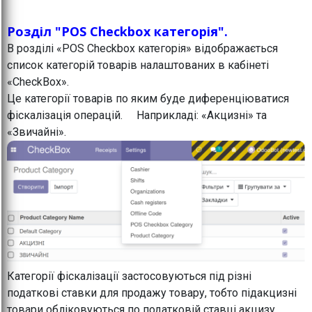
Розділ "POS Checkbox категорія".
В розділі «POS Checkbox категорія» відображається
список категорій товарів налаштованих в кабінеті
«CheckBox».
Це категорії товарів по яким буде диференціюватися
фіскалізація операцій. Наприкладі: «Акцизні» та
«Звичайні».
Категорії фіскалізації застосовуються під різні
податкові ставки для продажу товару, тобто підакцизні
товари обліковуються по податковій ставці акцизу,