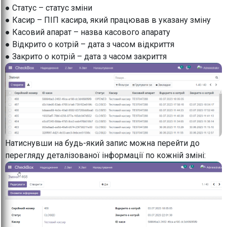
● Статус – статус зміни
● Касир – ПІП касира, який працював в указану зміну
● Касовий апарат – назва касового апарату
● Відкрито о котрій – дата з часом відкриття
● Закрито о котрій – дата з часом закриття
Натиснувши на будь-який запис можна перейти до
перегляду деталізованої інформації по кожній зміні: