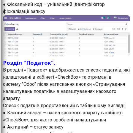
● Фіскальний код – унікальний ідентифікатор
фіскалізації запису
Розділ "Податок".
В розділі «Податок» відображається список податків, які
налаштовані в кабінеті «CheckBox» та отримані в
систему "Odoo" після натискання кнопки «Отримування
налаштувань податків» в налаштуваннях касового
апарату.
Список податків представлений в табличному вигляді:
● Касовий апарат – назва касового апарату в кабінеті
«CheckBox», для якого зроблені налаштування
● Активний – статус запису