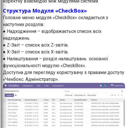
коректну взаємодію між модулями системи.
Структура Модуля «CheckBox»
Головне меню модуля «CheckBox» складається з
наступних розділів:
● Надходження – відображається список всіх
надходжень.
● Z-Звіт – список всіх Z-звітів.
● X-Звіт – список всіх X-звітів.
● Налаштування – розділ налаштувань основної
функціональності модулю «CheckBox».
Доступна для перегляду користувачу з правами доступу
«Чекбокс. Адміністратор».