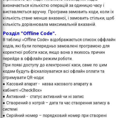
визначається кількістю операцій за одиницю часу і
виставляється вручну. Програма замовить коди, коли їх
кількість стане менше вказаної, і замовить стільки, щоб
кількість дорівнювала максимальній вказаній.
Розділ "Offline Code".
В таблиці «Offline Code» відображається список оффлайн
кодів, які були попередньо замовлені програмою для
коректної роботи каси, якщо вона з якихось причин
перейде в оффлайн режим роботи.
При появі доступу до електронної каси, саме по цим
кодам будуть фіскалізуватися всі офлайн оплати та
отримувати QR-коди:
● Касовий апарат - назва касового апарату в
кабінеті «CheckBox»
● Активний - статус активний чи ні запис
● Створений о котрій – дата та час створення запису в
системі
● Серійний номер – порядковий номер при створені