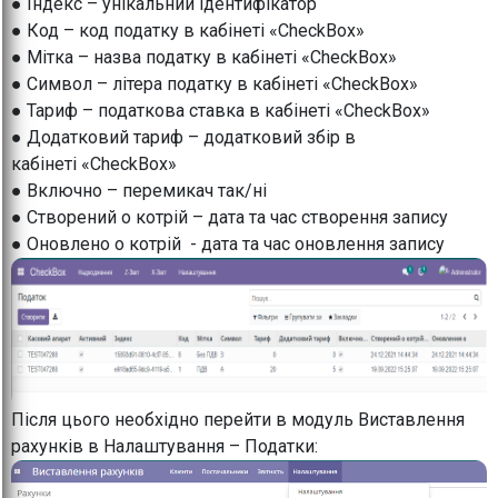
● Індекс – унікальний ідентифікатор
● Код – код податку в кабінеті «CheckBox»
● Мітка – назва податку в кабінеті «CheckBox»
● Символ – літера податку в кабінеті «CheckBox»
● Тариф – податкова ставка в кабінеті «CheckBox»
● Додатковий тариф – додатковий збір в
кабінеті «CheckBox»
● Включно – перемикач так/ні
● Створений о котрій – дата та час створення запису
● Оновлено о котрій - дата та час оновлення запису
Після цього необхідно перейти в модуль Виставлення
рахунків в Налаштування – Податки: