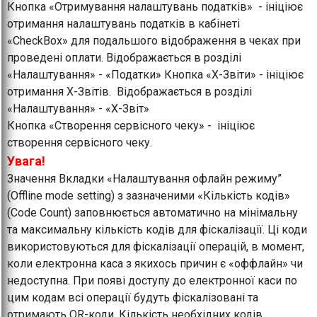
Кнопка «Отримування налаштувань податків» - ініціює
отримання налаштувань податків в кабінеті
«CheckBox» для подальшого відображення в чеках при
проведені оплати. Відображається в розділі
«Налаштування» - «Податки» Кнопка «Х-Звіти» - ініціює
отримання Х-Звітів. Відображається в розділі
«Налаштування» - «Х-Звіт»
Кнопка «Створення сервісного чеку» - ініціює
створення сервісного чеку.
Увага!
Значення Вкладки «Налаштування офлайн режиму”
(Offline mode setting) з зазначеними «Кількість кодів»
(Code Count) заповнюється автоматично на мінімальну
та максимальну кількість кодів для фіскалізації. Ці коди
використовуються для фіскалізації операцій, в момент,
коли електронна каса з якихось причин є «оффлайн» чи
недоступна. При появі доступу до електронної каси по
цим кодам всі операції будуть фіскалізовані та
отримають QR-коди. Кількість необхідних кодів