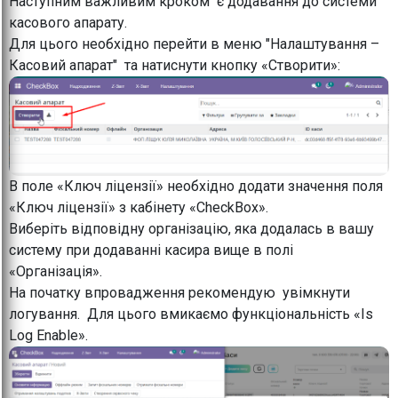
Наступним важливим кроком є додавання до системи
касового апарату.
Для цього необхідно перейти в меню "Налаштування –
Касовий апарат" та натиснути кнопку «Створити»:
В поле «Ключ ліцензії» необхідно додати значення поля
«Ключ ліцензії» з кабінету «CheckBox».
Виберіть відповідну організацію, яка додалась в вашу
систему при додаванні касира вище в полі
«Організація».
На початку впровадження рекомендую увімкнути
логування. Для цього вмикаємо функціональність «Is
Log Enable».