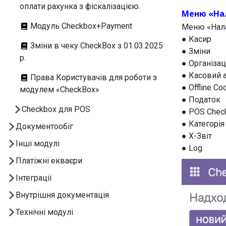
оплати рахунка з фіскалізацією.
Меню «На
Модуль Checkbox+Payment
Меню «Нала
● Касир
Зміни в чеку CheckBox з 01.03.2025
● Зміни
р.
● Організац
● Касовий 
Права Користувачів для роботи з
● Offline Co
модулем «CheckBox»
● Податок
Checkbox для POS
● POS Chec
● Категорія
Документообіг
● X-Звіт
Інші модулі
● Log
Платіжні екваєри
Інтеграції
Внутрішня документація
Технічні модулі