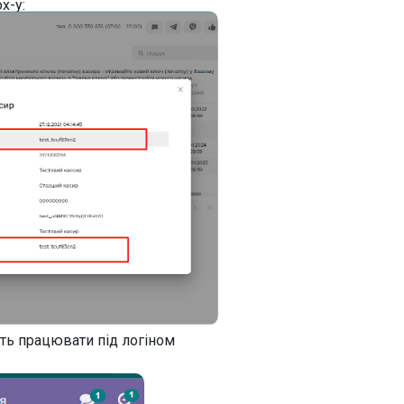
x-у:
уть працювати під логіном