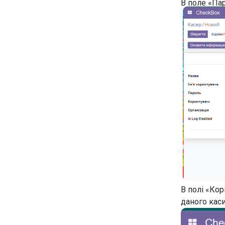
В поле «Пар
В полі «Кор
даного каси