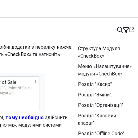
ібні додатки з переліку
нижче.
Структура Модуля
ть
«CheckBox»
та натисніть
«CheckBox»
Меню «Налаштування»
модуля «ChechBox»
Розділ "Касир".
Розділ "Зміни".
Розділ "Організації".
Розділ "Касовий
ot,
тому необхідно
здійснити
апарат".
дію між модулями системи.
Розділ "Offline Code".