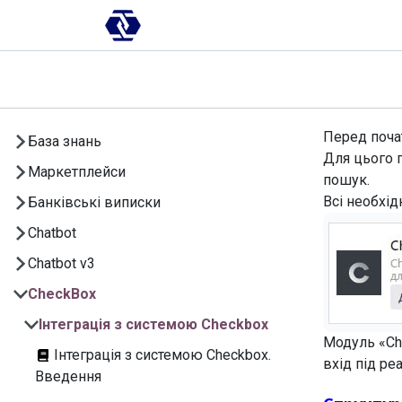
Skip to Content
AI-платформа
Впровадження
Перед почат
База знань
Для цього 
Маркетплейси
пошук.
Всі необхід
Банківські виписки
Chatbot
Chatbot v3
CheckBox
Інтеграція з системою Checkbox
Модуль «C
Інтеграція з системою Checkbox.
вхід під р
Введення