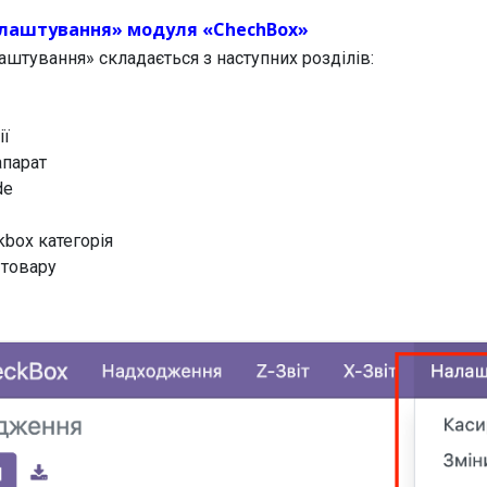
лаштування» модуля «ChechBox»
штування» складається з наступних розділів:
ії
апарат
de
kbox категорія
 товару