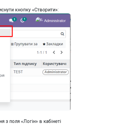
иснути кнопку «Створити»:
я з поля «Логін» в кабінеті