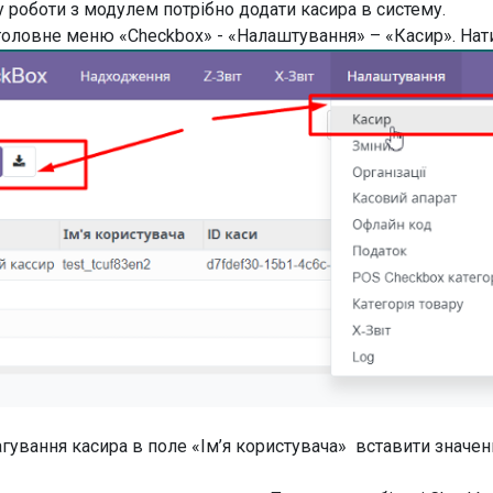
у роботи з модулем потрібно додати касира в систему.
головне меню «Checkbox» - «Налаштування» – «Касир». Нат
агування касира в поле «Ім’я користувача» вставити значенн
.