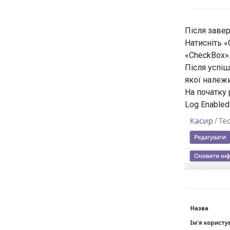
Після заве
Натисніть «
«CheckBox
Після успіш
якої належ
На початку
Log Enabled