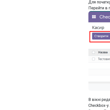
Для початк
Перейти в 
В вікні ред
Checkbox-у