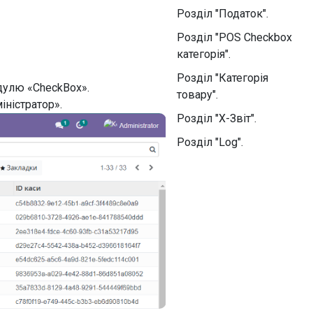
Розділ "Податок".
Розділ "POS Checkbox
категорія".
Розділ "Категорія
дулю «CheckBox».
товару".
іністратор».
Розділ "X-Звіт".
Розділ "Log".