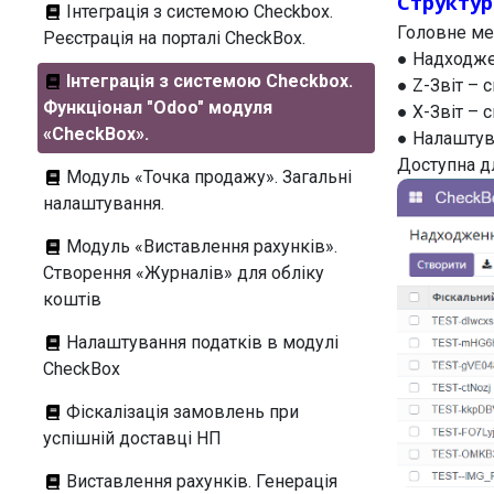
Структу
Інтеграція з системою Checkbox.
Головне ме
Реєстрація на порталі CheckBox.
● Надходже
Інтеграція з системою Checkbox.
● Z-Звіт – с
Функціонал "Odoo" модуля
● X-Звіт – с
«CheckBox».
● Налаштув
Доступна д
Модуль «Точка продажу». Загальні
налаштування.
Модуль «Виставлення рахунків».
Створення «Журналів» для обліку
коштів
Налаштування податків в модулі
CheckBox
Фіскалізація замовлень при
успішній доставці НП
Виставлення рахунків. Генерація