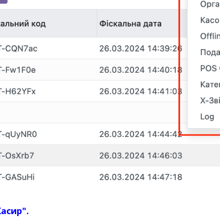
Касир".