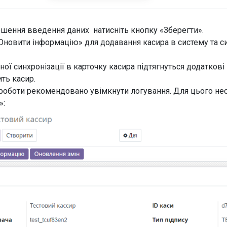
ршення введення даних натисніть кнопку «Зберегти».
Оновити інформацію» для додавання касира в систему та си
».
ної синхронізації в карточку касира підтягнуться додаткові н
ить касир.
 роботи рекомендовано увімкнути логування. Для цього не
»: