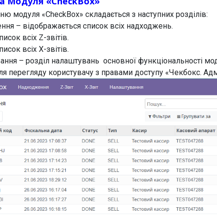
ра Модуля «CheckBox»
ню модуля «CheckBox» складається з наступних розділів:
ння – відображається список всіх надходжень.
писок всіх Z-звітів.
писок всіх X-звітів.
ання – розділ налаштувань основної функціональності мо
ля перегляду користувачу з правами доступу «Чекбокс. Адм