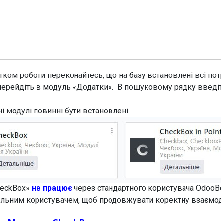
Модулі
Документація
Підтримка
Компанія
ком роботи переконайтесь, що на базу встановлені всі потр
перейдіть в модуль «Додатки». В пошуковому рядку введі
ні модулі повинні бути встановлені.
heckBox»
не працює
через стандартного користувача OdooB
еальним користувачем, щоб продовжувати коректну взаємо