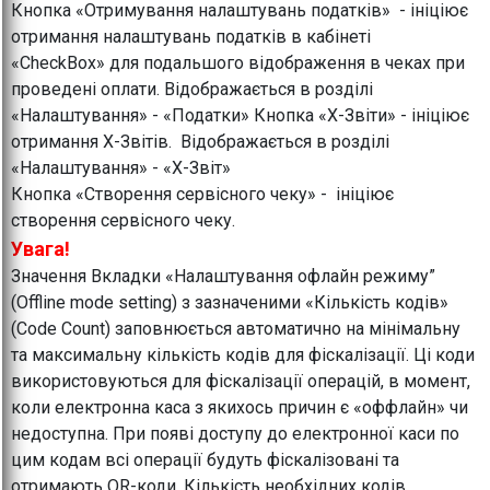
Кнопка «Отримування налаштувань податків» - ініціює
отримання налаштувань податків в кабінеті
«CheckBox» для подальшого відображення в чеках при
проведені оплати. Відображається в розділі
«Налаштування» - «Податки» Кнопка «Х-Звіти» - ініціює
отримання Х-Звітів. Відображається в розділі
«Налаштування» - «Х-Звіт»
Кнопка «Створення сервісного чеку» - ініціює
створення сервісного чеку.
Увага!
Значення Вкладки «Налаштування офлайн режиму”
(Offline mode setting) з зазначеними «Кількість кодів»
(Code Count) заповнюється автоматично на мінімальну
та максимальну кількість кодів для фіскалізації. Ці коди
використовуються для фіскалізації операцій, в момент,
коли електронна каса з якихось причин є «оффлайн» чи
недоступна. При появі доступу до електронної каси по
цим кодам всі операції будуть фіскалізовані та
отримають QR-коди. Кількість необхідних кодів