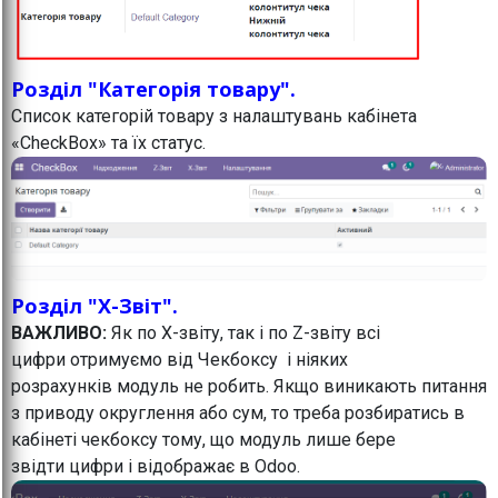
Розділ "Категорія товару".
Список категорій товару з налаштувань кабінета
«CheckBox» та їх статус.
Розділ "X-Звіт".
ВАЖЛИВО:
Як по Х-звіту, так і по Z-звіту всі
цифри отримуємо від Чекбоксу і ніяких
розрахунків модуль не робить. Якщо виникають питання
з приводу округлення або сум, то треба розбиратись в
кабінеті чекбоксу тому, що модуль лише бере
звідти цифри і відображає в Odoo.