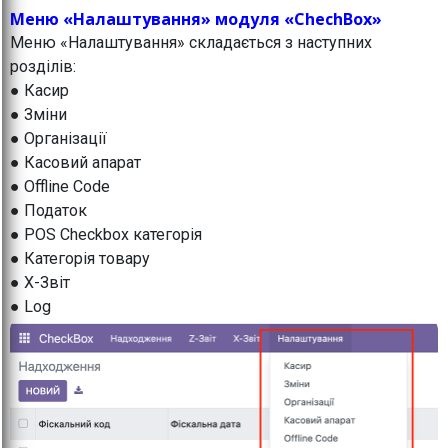
Меню «Налаштування» модуля «ChechBox»
Меню «Налаштування» складається з наступних
розділів:
● Касир
● Зміни
● Організації
● Касовий апарат
● Offline Code
● Податок
● POS Checkbox категорія
● Категорія товару
● X-Звіт
● Log