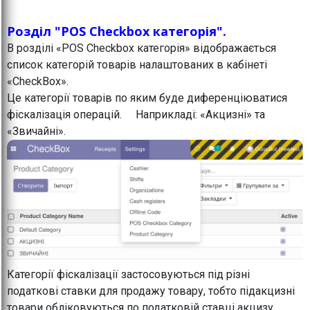
Розділ "POS Checkbox категорія".
В розділі «POS Checkbox категорія» відображається
список категорій товарів налаштованих в кабінеті
«CheckBox».
Це категорії товарів по яким буде диференціюватися
фіскалізація операцій. Наприкладі: «Акцизні» та
«Звичайні».
Категорії фіскалізації застосовуються під різні
податкові ставки для продажу товару, тобто підакцизні
товари обліковуються по податковій ставці акцизу,