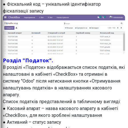
● Фіскальний код – унікальний ідентифікатор
фіскалізації запису
Розділ "Податок".
В розділі «Податок» відображається список податків, які
налаштовані в кабінеті «CheckBox» та отримані в
систему "Odoo" після натискання кнопки «Отримування
налаштувань податків» в налаштуваннях касового
апарату.
Список податків представлений в табличному вигляді:
● Касовий апарат – назва касового апарату в кабінеті
«CheckBox», для якого зроблені налаштування
● Активний – статус запису