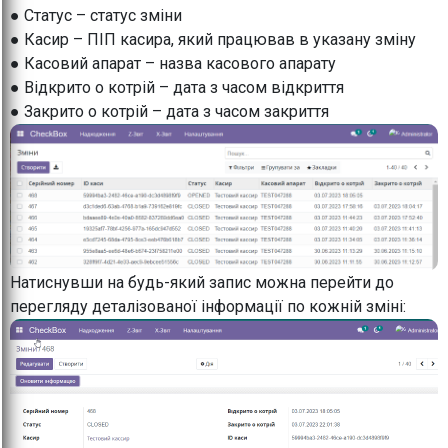
● Статус – статус зміни
● Касир – ПІП касира, який працював в указану зміну
● Касовий апарат – назва касового апарату
● Відкрито о котрій – дата з часом відкриття
● Закрито о котрій – дата з часом закриття
Натиснувши на будь-який запис можна перейти до
перегляду деталізованої інформації по кожній зміні: