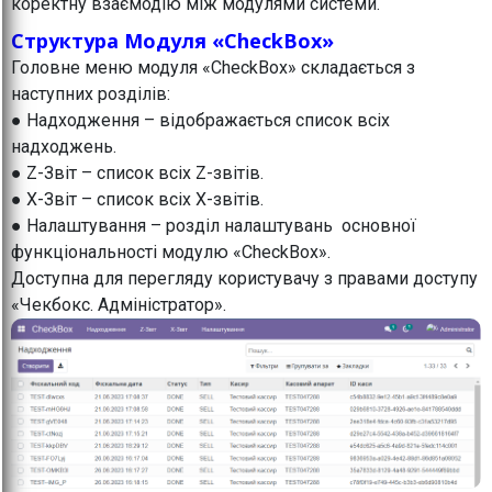
коректну взаємодію між модулями системи.
Структура Модуля «CheckBox»
Головне меню модуля «CheckBox» складається з
наступних розділів:
● Надходження – відображається список всіх
надходжень.
● Z-Звіт – список всіх Z-звітів.
● X-Звіт – список всіх X-звітів.
● Налаштування – розділ налаштувань основної
функціональності модулю «CheckBox».
Доступна для перегляду користувачу з правами доступу
«Чекбокс. Адміністратор».