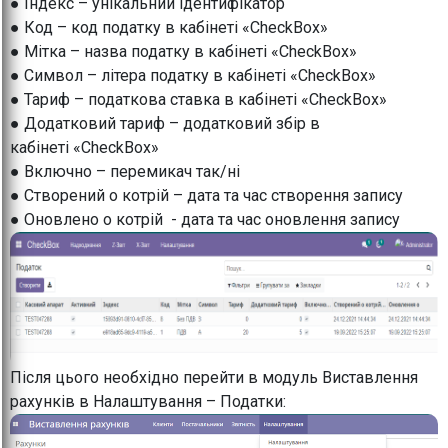
● Індекс – унікальний ідентифікатор
● Код – код податку в кабінеті «CheckBox»
● Мітка – назва податку в кабінеті «CheckBox»
● Символ – літера податку в кабінеті «CheckBox»
● Тариф – податкова ставка в кабінеті «CheckBox»
● Додатковий тариф – додатковий збір в
кабінеті «CheckBox»
● Включно – перемикач так/ні
● Створений о котрій – дата та час створення запису
● Оновлено о котрій - дата та час оновлення запису
Після цього необхідно перейти в модуль Виставлення
рахунків в Налаштування – Податки: