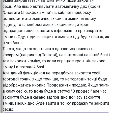
Зміна закривається автоматично, після закриття
сесії. Але якщо активувати автоматичну дію (крон)
"Оновити Checkbox зміни" і в кабінеті чекбоксу
встановити автоматичне закриття зміни на певну
годину, то в чекбоксі зміна закриється, а крон
відпрацює вночі і оновить інформацію про закриття
зміни в Оду, година закриття зміни в оду буде така ж, як
в чекбоксі.
Також, якщо тогова точка з однаковою касою та
касиром (наприклад Тестові), налаштовані на іншій базі і
там закриють зміну, то коли спрацює крон, він закриє
зміну і в поточній базі.
Але даний функціонал не передбачає закриття сесії
торгової точки, якщо точніше, то на торговій точці буде
відображатись кнопка Продовжити продаж. Якщо зайти
в саму сесію, то вона буде в статусі "В процесі" але час
закриття буде вказано відповідно до часу закриття
зміни. Необхідно буде зайти в точку продажу та закрити
сесію.