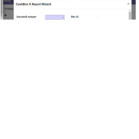
Розділ "Log".
В розділі «Log» фіксуються всі взаємодії з модулем