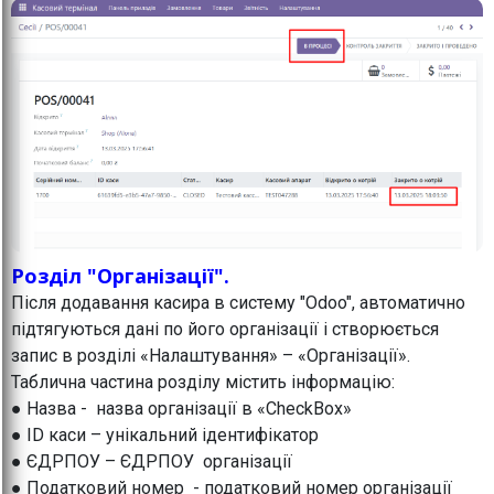
Розділ "Організації".
Після додавання касира в систему "Odoo", автоматично
підтягуються дані по його організації і створюється
запис в розділі «Налаштування» – «Організації».
Таблична частина розділу містить інформацію:
● Назва - назва організації в «CheckBox»
● ID каси – унікальний ідентифікатор
● ЄДРПОУ – ЄДРПОУ організації
● Податковий номер - податковий номер організації