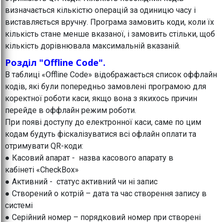
визначається кількістю операцій за одиницю часу і
виставляється вручну. Програма замовить коди, коли їх
кількість стане менше вказаної, і замовить стільки, щоб
кількість дорівнювала максимальній вказаній.
Розділ "Offline Code".
В таблиці «Offline Code» відображається список оффлайн
кодів, які були попередньо замовлені програмою для
коректної роботи каси, якщо вона з якихось причин
перейде в оффлайн режим роботи.
При появі доступу до електронної каси, саме по цим
кодам будуть фіскалізуватися всі офлайн оплати та
отримувати QR-коди:
● Касовий апарат - назва касового апарату в
кабінеті «CheckBox»
● Активний - статус активний чи ні запис
● Створений о котрій – дата та час створення запису в
системі
● Серійний номер – порядковий номер при створені