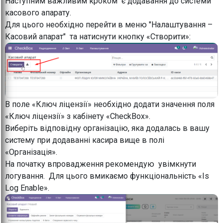
Наступним важливим кроком є додавання до системи
касового апарату.
Для цього необхідно перейти в меню "Налаштування –
Касовий апарат" та натиснути кнопку «Створити»:
В поле «Ключ ліцензії» необхідно додати значення поля
«Ключ ліцензії» з кабінету «CheckBox».
Виберіть відповідну організацію, яка додалась в вашу
систему при додаванні касира вище в полі
«Організація».
На початку впровадження рекомендую увімкнути
логування. Для цього вмикаємо функціональність «Is
Log Enable».