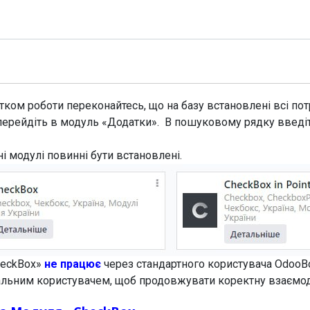
Модулі
Документація
Підтримка
Компанія
ком роботи переконайтесь, що на базу встановлені всі потр
перейдіть в модуль «Додатки». В пошуковому рядку введі
ні модулі повинні бути встановлені.
heckBox»
не працює
через стандартного користувача OdooB
еальним користувачем, щоб продовжувати коректну взаємо