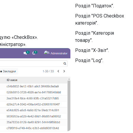
Розділ "Податок".
Розділ "POS Checkbox
категорія".
Розділ "Категорія
дулю «CheckBox».
товару".
іністратор».
Розділ "X-Звіт".
Розділ "Log".