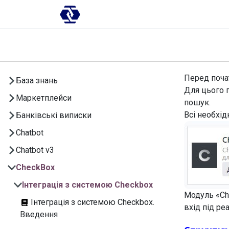
Skip to Content
AI-платформа
Впровадження
Перед почат
База знань
Для цього 
Маркетплейси
пошук.
Всі необхід
Банківські виписки
Chatbot
Chatbot v3
CheckBox
Інтеграція з системою Checkbox
Модуль «C
Інтеграція з системою Checkbox.
вхід під р
Введення