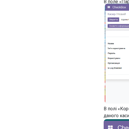
В поле «Пар
В полі «Кор
даного каси