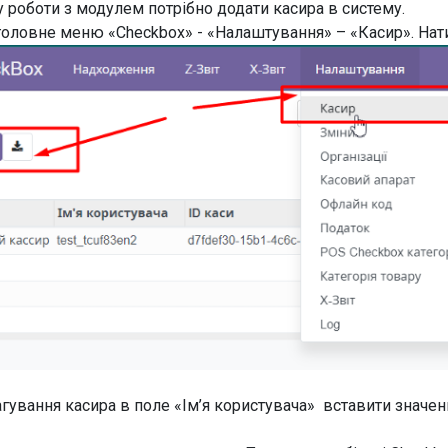
у роботи з модулем потрібно додати касира в систему.
головне меню «Checkbox» - «Налаштування» – «Касир». Нат
агування касира в поле «Ім’я користувача» вставити значенн
.