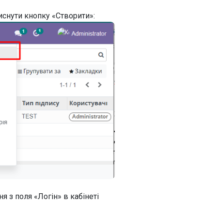
иснути кнопку «Створити»:
я з поля «Логін» в кабінеті