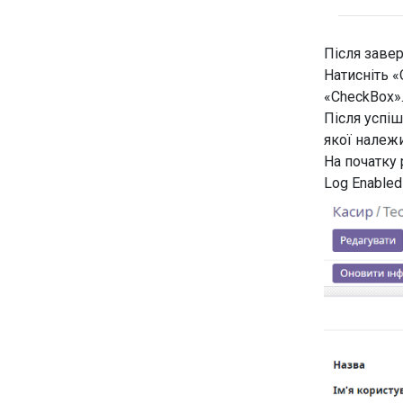
Після заве
Натисніть «
«CheckBox
Після успіш
якої належ
На початку
Log Enabled