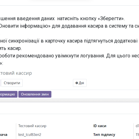
ршення введення даних натисніть кнопку «Зберегти».
Оновити інформацію» для додавання касира в систему та си
».
ної синхронізації в карточку касира підтягнуться додаткові н
ить касир.
 роботи рекомендовано увімкнути логування. Для цього не
»: