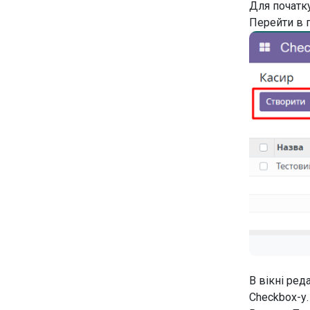
Для початк
Перейти в 
В вікні ред
Checkbox-у