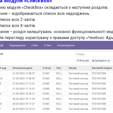
ра Модуля «CheckBox»
ню модуля «CheckBox» складається з наступних розділів:
ння – відображається список всіх надходжень.
писок всіх Z-звітів.
писок всіх X-звітів.
ання – розділ налаштувань основної функціональності мо
ля перегляду користувачу з правами доступу «Чекбокс. Адм