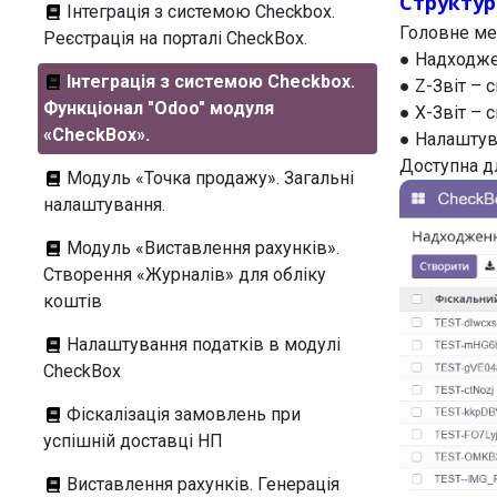
Структу
Інтеграція з системою Checkbox.
Головне ме
Реєстрація на порталі CheckBox.
● Надходже
Інтеграція з системою Checkbox.
● Z-Звіт – с
Функціонал "Odoo" модуля
● X-Звіт – с
«CheckBox».
● Налаштув
Доступна д
Модуль «Точка продажу». Загальні
налаштування.
Модуль «Виставлення рахунків».
Створення «Журналів» для обліку
коштів
Налаштування податків в модулі
CheckBox
Фіскалізація замовлень при
успішній доставці НП
Виставлення рахунків. Генерація