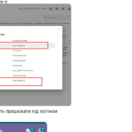
x-у:
уть працювати під логіном