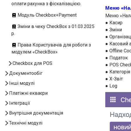
оплати рахунка з фіскалізацією.
Меню «На
Модуль Checkbox+Payment
Меню «Нала
● Касир
Зміни в чеку CheckBox з 01.03.2025
● Зміни
р.
● Організац
● Касовий 
Права Користувачів для роботи з
● Offline Co
модулем «CheckBox»
● Податок
Checkbox для POS
● POS Chec
● Категорія
Документообіг
● X-Звіт
Інші модулі
● Log
Платіжні екваєри
Інтеграції
Внутрішня документація
Технічні модулі