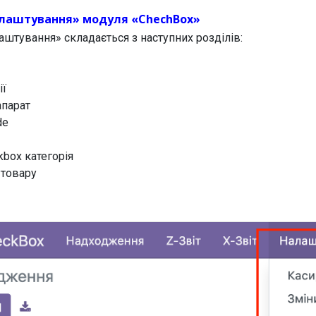
лаштування» модуля «ChechBox»
штування» складається з наступних розділів:
ії
апарат
de
kbox категорія
 товару