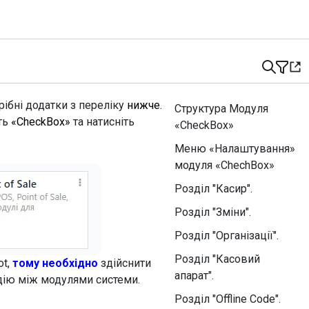
ібні додатки з переліку
нижче.
Структура Модуля
ть
«CheckBox»
та натисніть
«CheckBox»
Меню «Налаштування»
модуля «ChechBox»
Розділ "Касир".
Розділ "Зміни".
Розділ "Організації".
Розділ "Касовий
ot,
тому необхідно
здійснити
апарат".
дію між модулями системи.
Розділ "Offline Code".