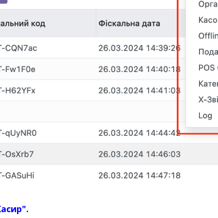
Касир".