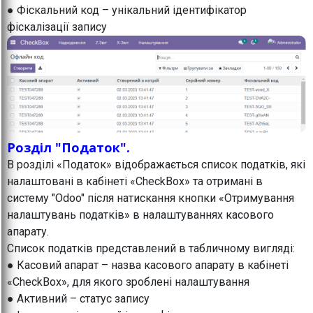
● Фіскальний код – унікальний ідентифікатор
фіскалізації запису
Розділ "Податок".
В розділі «Податок» відображається список податків, які
налаштовані в кабінеті «CheckBox» та отримані в
систему "Odoo" після натискання кнопки «Отримування
налаштувань податків» в налаштуваннях касового
апарату.
Список податків представлений в табличному вигляді:
● Касовий апарат – назва касового апарату в кабінеті
«CheckBox», для якого зроблені налаштування
● Активний – статус запису