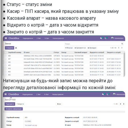
● Статус – статус зміни
● Касир – ПІП касира, який працював в указану зміну
● Касовий апарат – назва касового апарату
● Відкрито о котрій – дата з часом відкриття
● Закрито о котрій – дата з часом закриття
Натиснувши на будь-який запис можна перейти до
перегляду деталізованої інформації по кожній зміні: