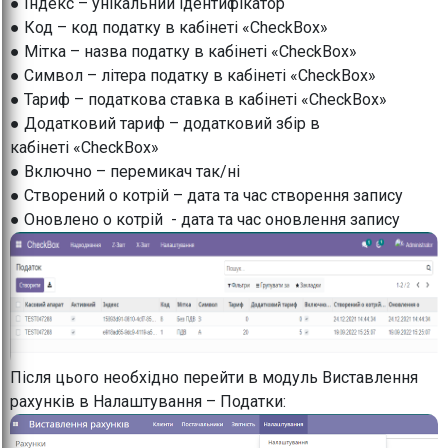
● Індекс – унікальний ідентифікатор
● Код – код податку в кабінеті «CheckBox»
● Мітка – назва податку в кабінеті «CheckBox»
● Символ – літера податку в кабінеті «CheckBox»
● Тариф – податкова ставка в кабінеті «CheckBox»
● Додатковий тариф – додатковий збір в
кабінеті «CheckBox»
● Включно – перемикач так/ні
● Створений о котрій – дата та час створення запису
● Оновлено о котрій - дата та час оновлення запису
Після цього необхідно перейти в модуль Виставлення
рахунків в Налаштування – Податки: