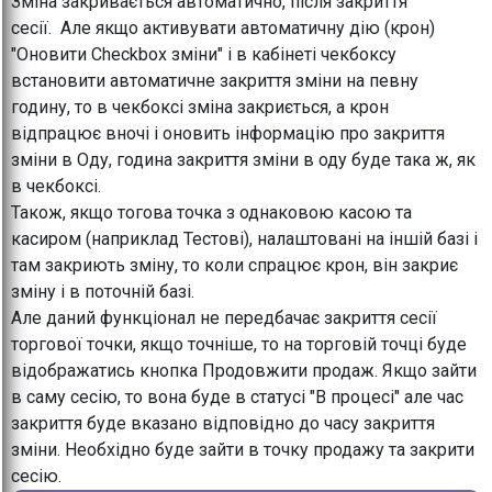
Зміна закривається автоматично, після закриття
сесії. Але якщо активувати автоматичну дію (крон)
"Оновити Checkbox зміни" і в кабінеті чекбоксу
встановити автоматичне закриття зміни на певну
годину, то в чекбоксі зміна закриється, а крон
відпрацює вночі і оновить інформацію про закриття
зміни в Оду, година закриття зміни в оду буде така ж, як
в чекбоксі.
Також, якщо тогова точка з однаковою касою та
касиром (наприклад Тестові), налаштовані на іншій базі і
там закриють зміну, то коли спрацює крон, він закриє
зміну і в поточній базі.
Але даний функціонал не передбачає закриття сесії
торгової точки, якщо точніше, то на торговій точці буде
відображатись кнопка Продовжити продаж. Якщо зайти
в саму сесію, то вона буде в статусі "В процесі" але час
закриття буде вказано відповідно до часу закриття
зміни. Необхідно буде зайти в точку продажу та закрити
сесію.