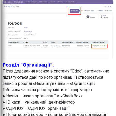
Розділ "Організації".
Після додавання касира в систему "Odoo", автоматично
підтягуються дані по його організації і створюється
запис в розділі «Налаштування» – «Організації».
Таблична частина розділу містить інформацію:
● Назва - назва організації в «CheckBox»
● ID каси – унікальний ідентифікатор
● ЄДРПОУ – ЄДРПОУ організації
● Податковий номер - податковий номер організації