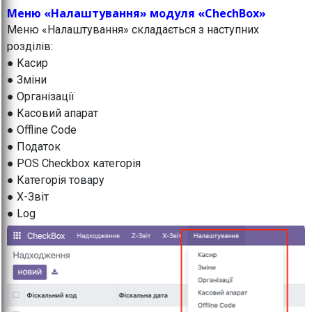
Меню «Налаштування» модуля «ChechBox»
Меню «Налаштування» складається з наступних
розділів:
● Касир
● Зміни
● Організації
● Касовий апарат
● Offline Code
● Податок
● POS Checkbox категорія
● Категорія товару
● X-Звіт
● Log