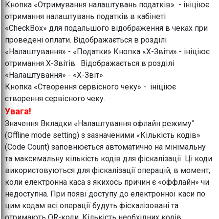
Кнопка «Отримування налаштувань податків» - ініціює
отримання налаштувань податків в кабінеті
«CheckBox» для подальшого відображення в чеках при
проведені оплати. Відображається в розділі
«Налаштування» - «Податки» Кнопка «Х-Звіти» - ініціює
отримання Х-Звітів. Відображається в розділі
«Налаштування» - «Х-Звіт»
Кнопка «Створення сервісного чеку» - ініціює
створення сервісного чеку.
Увага!
Значення Вкладки «Налаштування офлайн режиму”
(Offline mode setting) з зазначеними «Кількість кодів»
(Code Count) заповнюється автоматично на мінімальну
та максимальну кількість кодів для фіскалізації. Ці коди
використовуються для фіскалізації операцій, в момент,
коли електронна каса з якихось причин є «оффлайн» чи
недоступна. При появі доступу до електронної каси по
цим кодам всі операції будуть фіскалізовані та
отримають QR-коди. Кількість необхідних кодів