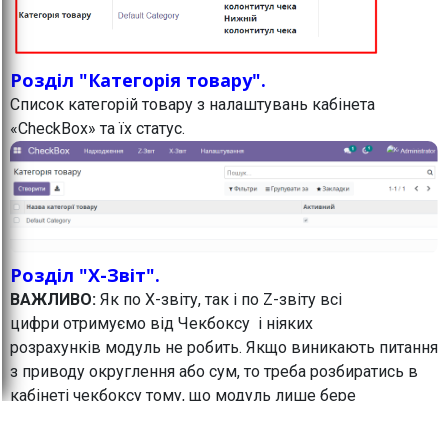
Розділ "Категорія товару".
Список категорій товару з налаштувань кабінета
«CheckBox» та їх статус.
Розділ "X-Звіт".
ВАЖЛИВО:
Як по Х-звіту, так і по Z-звіту всі
цифри отримуємо від Чекбоксу і ніяких
розрахунків модуль не робить. Якщо виникають питання
з приводу округлення або сум, то треба розбиратись в
кабінеті чекбоксу тому, що модуль лише бере
звідти цифри і відображає в Odoo.