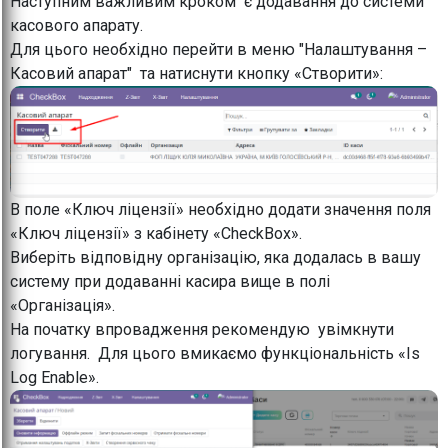
Наступним важливим кроком є додавання до системи
касового апарату.
Для цього необхідно перейти в меню "Налаштування –
Касовий апарат" та натиснути кнопку «Створити»:
В поле «Ключ ліцензії» необхідно додати значення поля
«Ключ ліцензії» з кабінету «CheckBox».
Виберіть відповідну організацію, яка додалась в вашу
систему при додаванні касира вище в полі
«Організація».
На початку впровадження рекомендую увімкнути
логування. Для цього вмикаємо функціональність «Is
Log Enable».