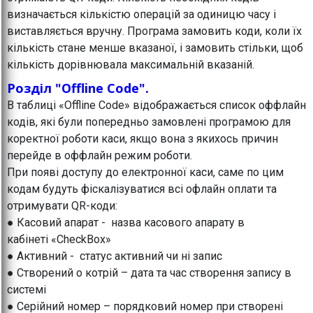
визначається кількістю операцій за одиницю часу і
виставляється вручну. Програма замовить коди, коли їх
кількість стане менше вказаної, і замовить стільки, щоб
кількість дорівнювала максимальній вказаній.
Розділ "Offline Code".
В таблиці «Offline Code» відображається список оффлайн
кодів, які були попередньо замовлені програмою для
коректної роботи каси, якщо вона з якихось причин
перейде в оффлайн режим роботи.
При появі доступу до електронної каси, саме по цим
кодам будуть фіскалізуватися всі офлайн оплати та
отримувати QR-коди:
● Касовий апарат - назва касового апарату в
кабінеті «CheckBox»
● Активний - статус активний чи ні запис
● Створений о котрій – дата та час створення запису в
системі
● Серійний номер – порядковий номер при створені