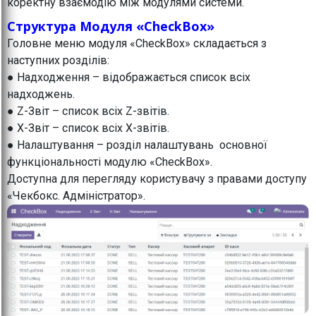
коректну взаємодію між модулями системи.
Структура Модуля «CheckBox»
Головне меню модуля «CheckBox» складається з
наступних розділів:
● Надходження – відображається список всіх
надходжень.
● Z-Звіт – список всіх Z-звітів.
● X-Звіт – список всіх X-звітів.
● Налаштування – розділ налаштувань основної
функціональності модулю «CheckBox».
Доступна для перегляду користувачу з правами доступу
«Чекбокс. Адміністратор».