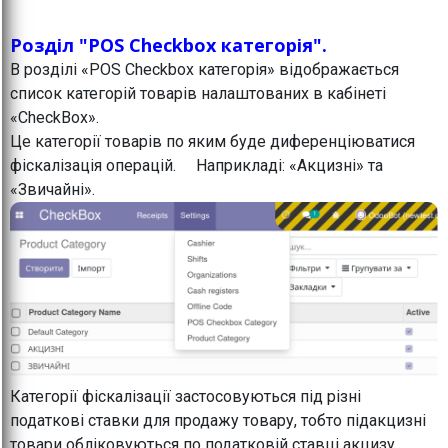
Розділ "POS Checkbox категорія".
В розділі «POS Checkbox категорія» відображається
список категорій товарів налаштованих в кабінеті
«CheckBox».
Це категорії товарів по яким буде диференціюватися
фіскалізація операцій. Наприкладі: «Акцизні» та
«Звичайні».
Категорії фіскалізації застосовуються під різні
податкові ставки для продажу товару, тобто підакцизні
товари обліковуються по податковій ставці акцизу,