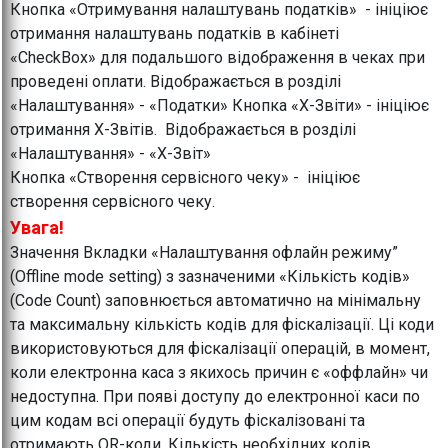
Кнопка «Отримування налаштувань податків» - ініціює
отримання налаштувань податків в кабінеті
«CheckBox» для подальшого відображення в чеках при
проведені оплати. Відображається в розділі
«Налаштування» - «Податки» Кнопка «Х-Звіти» - ініціює
отримання Х-Звітів. Відображається в розділі
«Налаштування» - «Х-Звіт»
Кнопка «Створення сервісного чеку» - ініціює
створення сервісного чеку.
Увага!
Значення Вкладки «Налаштування офлайн режиму”
(Offline mode setting) з зазначеними «Кількість кодів»
(Code Count) заповнюється автоматично на мінімальну
та максимальну кількість кодів для фіскалізації. Ці коди
використовуються для фіскалізації операцій, в момент,
коли електронна каса з якихось причин є «оффлайн» чи
недоступна. При появі доступу до електронної каси по
цим кодам всі операції будуть фіскалізовані та
отримають QR-коди. Кількість необхідних кодів