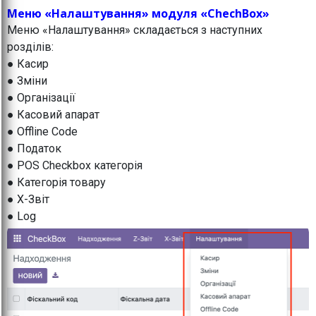
Меню «Налаштування» модуля «ChechBox»
Меню «Налаштування» складається з наступних
розділів:
● Касир
● Зміни
● Організації
● Касовий апарат
● Offline Code
● Податок
● POS Checkbox категорія
● Категорія товару
● X-Звіт
● Log