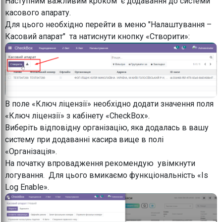
Наступним важливим кроком є додавання до системи
касового апарату.
Для цього необхідно перейти в меню "Налаштування –
Касовий апарат" та натиснути кнопку «Створити»:
В поле «Ключ ліцензії» необхідно додати значення поля
«Ключ ліцензії» з кабінету «CheckBox».
Виберіть відповідну організацію, яка додалась в вашу
систему при додаванні касира вище в полі
«Організація».
На початку впровадження рекомендую увімкнути
логування. Для цього вмикаємо функціональність «Is
Log Enable».