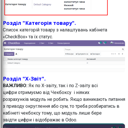
Розділ "Категорія товару".
Список категорій товару з налаштувань кабінета
«CheckBox» та їх статус.
Розділ "X-Звіт".
ВАЖЛИВО:
Як по Х-звіту, так і по Z-звіту всі
цифри отримуємо від Чекбоксу і ніяких
розрахунків модуль не робить. Якщо виникають питання
з приводу округлення або сум, то треба розбиратись в
кабінеті чекбоксу тому, що модуль лише бере
звідти цифри і відображає в Odoo.