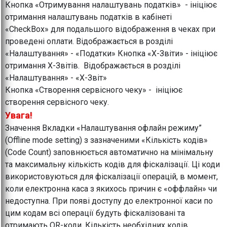
Кнопка «Отримування налаштувань податків» - ініціює
отримання налаштувань податків в кабінеті
«CheckBox» для подальшого відображення в чеках при
проведені оплати. Відображається в розділі
«Налаштування» - «Податки» Кнопка «Х-Звіти» - ініціює
отримання Х-Звітів. Відображається в розділі
«Налаштування» - «Х-Звіт»
Кнопка «Створення сервісного чеку» - ініціює
створення сервісного чеку.
Увага!
Значення Вкладки «Налаштування офлайн режиму”
(Offline mode setting) з зазначеними «Кількість кодів»
(Code Count) заповнюється автоматично на мінімальну
та максимальну кількість кодів для фіскалізації. Ці коди
використовуються для фіскалізації операцій, в момент,
коли електронна каса з якихось причин є «оффлайн» чи
недоступна. При появі доступу до електронної каси по
цим кодам всі операції будуть фіскалізовані та
отримають QR-коди. Кількість необхідних кодів