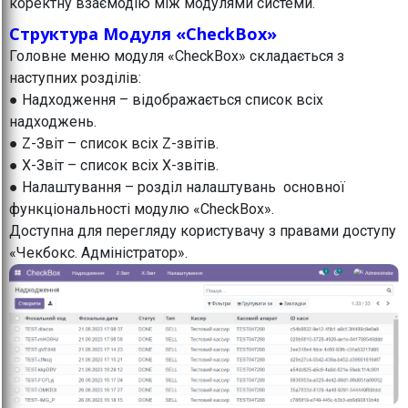
коректну взаємодію між модулями системи.
Структура Модуля «CheckBox»
Головне меню модуля «CheckBox» складається з
наступних розділів:
● Надходження – відображається список всіх
надходжень.
● Z-Звіт – список всіх Z-звітів.
● X-Звіт – список всіх X-звітів.
● Налаштування – розділ налаштувань основної
функціональності модулю «CheckBox».
Доступна для перегляду користувачу з правами доступу
«Чекбокс. Адміністратор».