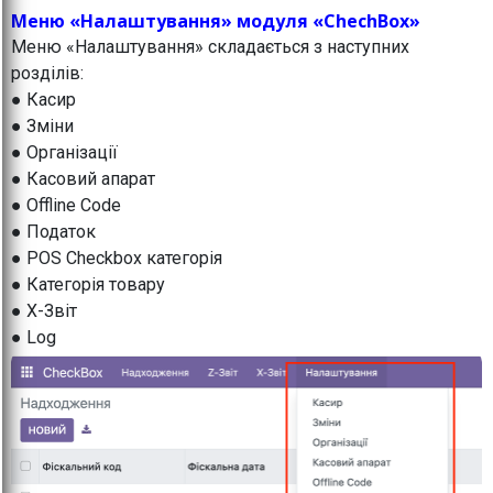
Меню «Налаштування» модуля «ChechBox»
Меню «Налаштування» складається з наступних
розділів:
● Касир
● Зміни
● Організації
● Касовий апарат
● Offline Code
● Податок
● POS Checkbox категорія
● Категорія товару
● X-Звіт
● Log