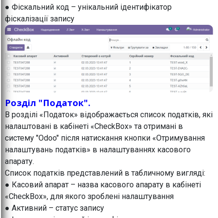
● Фіскальний код – унікальний ідентифікатор
фіскалізації запису
Розділ "Податок".
В розділі «Податок» відображається список податків, які
налаштовані в кабінеті «CheckBox» та отримані в
систему "Odoo" після натискання кнопки «Отримування
налаштувань податків» в налаштуваннях касового
апарату.
Список податків представлений в табличному вигляді:
● Касовий апарат – назва касового апарату в кабінеті
«CheckBox», для якого зроблені налаштування
● Активний – статус запису