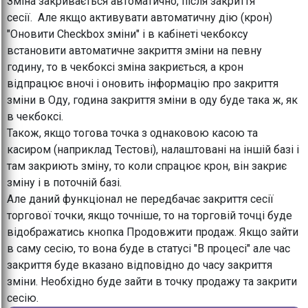
Зміна закривається автоматично, після закриття
сесії. Але якщо активувати автоматичну дію (крон)
"Оновити Checkbox зміни" і в кабінеті чекбоксу
встановити автоматичне закриття зміни на певну
годину, то в чекбоксі зміна закриється, а крон
відпрацює вночі і оновить інформацію про закриття
зміни в Оду, година закриття зміни в оду буде така ж, як
в чекбоксі.
Також, якщо тогова точка з однаковою касою та
касиром (наприклад Тестові), налаштовані на іншій базі і
там закриють зміну, то коли спрацює крон, він закриє
зміну і в поточній базі.
Але даний функціонал не передбачає закриття сесії
торгової точки, якщо точніше, то на торговій точці буде
відображатись кнопка Продовжити продаж. Якщо зайти
в саму сесію, то вона буде в статусі "В процесі" але час
закриття буде вказано відповідно до часу закриття
зміни. Необхідно буде зайти в точку продажу та закрити
сесію.