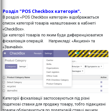
Розділ "POS Checkbox категорія".
В розділі «POS Checkbox категорія» відображається
список категорій товарів налаштованих в кабінеті
«CheckBox».
Це категорії товарів по яким буде диференціюватися
фіскалізація операцій. Наприкладі: «Акцизні» та
«Звичайні».
Категорії фіскалізації застосовуються під різні
податкові ставки для продажу товару, тобто підакцизні
товари обліковуються по податковій ставці акцизу,