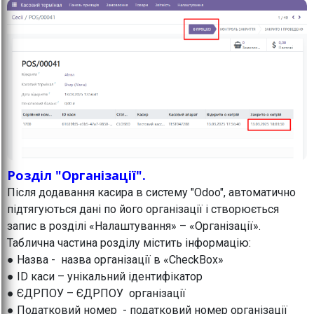
Розділ "Організації".
Після додавання касира в систему "Odoo", автоматично
підтягуються дані по його організації і створюється
запис в розділі «Налаштування» – «Організації».
Таблична частина розділу містить інформацію:
● Назва - назва організації в «CheckBox»
● ID каси – унікальний ідентифікатор
● ЄДРПОУ – ЄДРПОУ організації
● Податковий номер - податковий номер організації