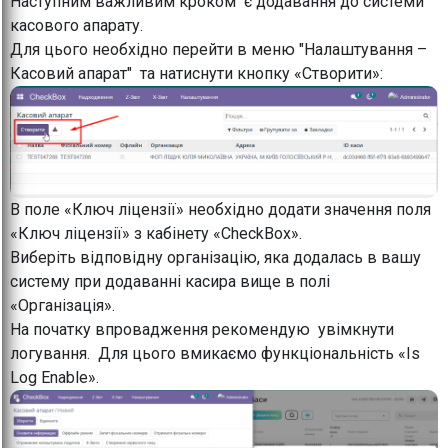
Наступним важливим кроком є додавання до системи
касового апарату.
Для цього необхідно перейти в меню "Налаштування –
Касовий апарат" та натиснути кнопку «Створити»:
В поле «Ключ ліцензії» необхідно додати значення поля
«Ключ ліцензії» з кабінету «CheckBox».
Виберіть відповідну організацію, яка додалась в вашу
систему при додаванні касира вище в полі
«Організація».
На початку впровадження рекомендую увімкнути
логування. Для цього вмикаємо функціональність «Is
Log Enable».