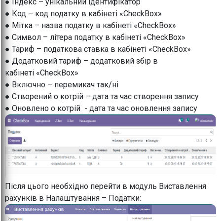
● Індекс – унікальний ідентифікатор
● Код – код податку в кабінеті «CheckBox»
● Мітка – назва податку в кабінеті «CheckBox»
● Символ – літера податку в кабінеті «CheckBox»
● Тариф – податкова ставка в кабінеті «CheckBox»
● Додатковий тариф – додатковий збір в
кабінеті «CheckBox»
● Включно – перемикач так/ні
● Створений о котрій – дата та час створення запису
● Оновлено о котрій - дата та час оновлення запису
Після цього необхідно перейти в модуль Виставлення
рахунків в Налаштування – Податки: