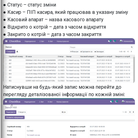
● Статус – статус зміни
● Касир – ПІП касира, який працював в указану зміну
● Касовий апарат – назва касового апарату
● Відкрито о котрій – дата з часом відкриття
● Закрито о котрій – дата з часом закриття
Натиснувши на будь-який запис можна перейти до
перегляду деталізованої інформації по кожній зміні: