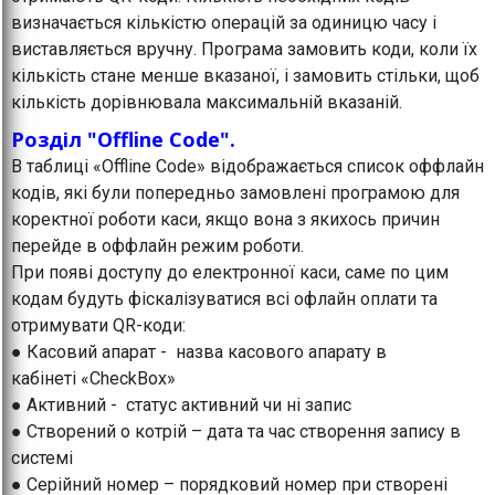
визначається кількістю операцій за одиницю часу і
виставляється вручну. Програма замовить коди, коли їх
кількість стане менше вказаної, і замовить стільки, щоб
кількість дорівнювала максимальній вказаній.
Розділ "Offline Code".
В таблиці «Offline Code» відображається список оффлайн
кодів, які були попередньо замовлені програмою для
коректної роботи каси, якщо вона з якихось причин
перейде в оффлайн режим роботи.
При появі доступу до електронної каси, саме по цим
кодам будуть фіскалізуватися всі офлайн оплати та
отримувати QR-коди:
● Касовий апарат - назва касового апарату в
кабінеті «CheckBox»
● Активний - статус активний чи ні запис
● Створений о котрій – дата та час створення запису в
системі
● Серійний номер – порядковий номер при створені