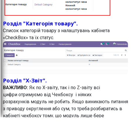
Розділ "Категорія товару".
Список категорій товару з налаштувань кабінета
«CheckBox» та їх статус.
Розділ "X-Звіт".
ВАЖЛИВО:
Як по Х-звіту, так і по Z-звіту всі
цифри отримуємо від Чекбоксу і ніяких
розрахунків модуль не робить. Якщо виникають питання
з приводу округлення або сум, то треба розбиратись в
кабінеті чекбоксу тому, що модуль лише бере
звідти цифри і відображає в Odoo.