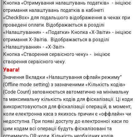
Кнопка «Отримування налаштувань податків» - ініціює
отримання налаштувань податків в кабінеті
«CheckBox» для подальшого відображення в чеках при
проведені оплати. Відображається в розділі
«Налаштування» - «Податки» Кнопка «Х-Звіти» - ініціює
отримання Х-Звітів. Відображається в розділі
«Налаштування» - «Х-Звіт»
Кнопка «Створення сервісного чеку» - ініціює
створення сервісного чеку.
Увага!
Значення Вкладки «Налаштування офлайн режиму”
(Offline mode setting) з зазначеними «Кількість кодів»
(Code Count) заповнюється автоматично на мінімальну
та максимальну кількість кодів для фіскалізації. Ці коди
використовуються для фіскалізації операцій, в момент,
коли електронна каса з якихось причин є «оффлайн» чи
недоступна. При появі доступу до електронної каси по
цим кодам всі операції будуть фіскалізовані та
отримають QR-коди. Кількість необхідних кодів