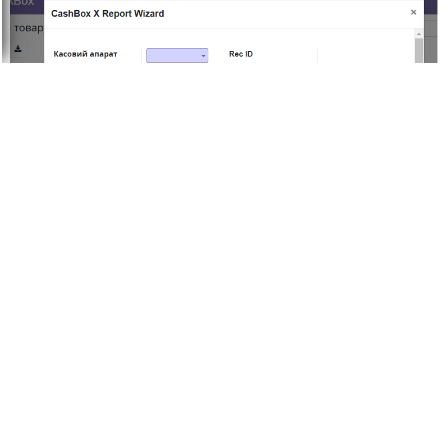
Розділ "Log".
В розділі «Log» фіксуються всі взаємодії з модулем