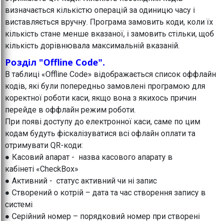
визначається кількістю операцій за одиницю часу і
виставляється вручну. Програма замовить коди, коли їх
кількість стане менше вказаної, і замовить стільки, щоб
кількість дорівнювала максимальній вказаній.
Розділ "Offline Code".
В таблиці «Offline Code» відображається список оффлайн
кодів, які були попередньо замовлені програмою для
коректної роботи каси, якщо вона з якихось причин
перейде в оффлайн режим роботи.
При появі доступу до електронної каси, саме по цим
кодам будуть фіскалізуватися всі офлайн оплати та
отримувати QR-коди:
● Касовий апарат - назва касового апарату в
кабінеті «CheckBox»
● Активний - статус активний чи ні запис
● Створений о котрій – дата та час створення запису в
системі
● Серійний номер – порядковий номер при створені