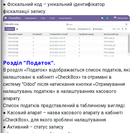
● Фіскальний код – унікальний ідентифікатор
фіскалізації запису
Розділ "Податок".
В розділі «Податок» відображається список податків, які
налаштовані в кабінеті «CheckBox» та отримані в
систему "Odoo" після натискання кнопки «Отримування
налаштувань податків» в налаштуваннях касового
апарату.
Список податків представлений в табличному вигляді:
● Касовий апарат – назва касового апарату в кабінеті
«CheckBox», для якого зроблені налаштування
● Активний – статус запису