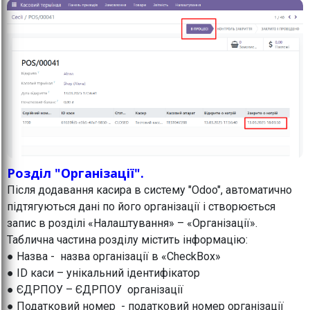
Розділ "Організації".
Після додавання касира в систему "Odoo", автоматично
підтягуються дані по його організації і створюється
запис в розділі «Налаштування» – «Організації».
Таблична частина розділу містить інформацію:
● Назва - назва організації в «CheckBox»
● ID каси – унікальний ідентифікатор
● ЄДРПОУ – ЄДРПОУ організації
● Податковий номер - податковий номер організації