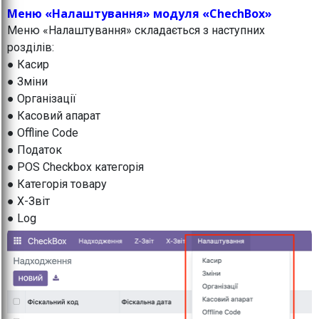
Меню «Налаштування» модуля «ChechBox»
Меню «Налаштування» складається з наступних
розділів:
● Касир
● Зміни
● Організації
● Касовий апарат
● Offline Code
● Податок
● POS Checkbox категорія
● Категорія товару
● X-Звіт
● Log