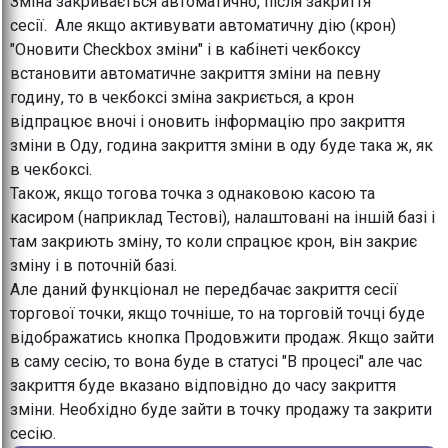
Зміна закривається автоматично, після закриття
сесії. Але якщо активувати автоматичну дію (крон)
"Оновити Checkbox зміни" і в кабінеті чекбоксу
встановити автоматичне закриття зміни на певну
годину, то в чекбоксі зміна закриється, а крон
відпрацює вночі і оновить інформацію про закриття
зміни в Оду, година закриття зміни в оду буде така ж, як
в чекбоксі.
Також, якщо тогова точка з однаковою касою та
касиром (наприклад Тестові), налаштовані на іншій базі і
там закриють зміну, то коли спрацює крон, він закриє
зміну і в поточній базі.
Але даний функціонал не передбачає закриття сесії
торгової точки, якщо точніше, то на торговій точці буде
відображатись кнопка Продовжити продаж. Якщо зайти
в саму сесію, то вона буде в статусі "В процесі" але час
закриття буде вказано відповідно до часу закриття
зміни. Необхідно буде зайти в точку продажу та закрити
сесію.