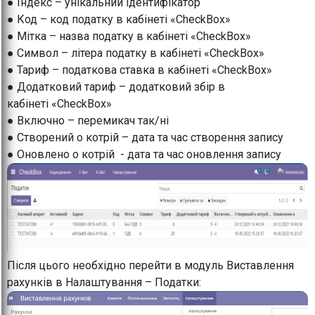
● Індекс – унікальний ідентифікатор
● Код – код податку в кабінеті «CheckBox»
● Мітка – назва податку в кабінеті «CheckBox»
● Символ – літера податку в кабінеті «CheckBox»
● Тариф – податкова ставка в кабінеті «CheckBox»
● Додатковий тариф – додатковий збір в
кабінеті «CheckBox»
● Включно – перемикач так/ні
● Створений о котрій – дата та час створення запису
● Оновлено о котрій - дата та час оновлення запису
Після цього необхідно перейти в модуль Виставлення
рахунків в Налаштування – Податки: