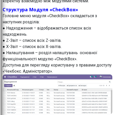
коректну взаємодію між модулями системи.
Структура Модуля «CheckBox»
Головне меню модуля «CheckBox» складається з
наступних розділів:
● Надходження – відображається список всіх
надходжень.
● Z-Звіт – список всіх Z-звітів.
● X-Звіт – список всіх X-звітів.
● Налаштування – розділ налаштувань основної
функціональності модулю «CheckBox».
Доступна для перегляду користувачу з правами доступу
«Чекбокс. Адміністратор».