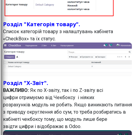
Розділ "Категорія товару".
Список категорій товару з налаштувань кабінета
«CheckBox» та їх статус.
Розділ "X-Звіт".
ВАЖЛИВО:
Як по Х-звіту, так і по Z-звіту всі
цифри отримуємо від Чекбоксу і ніяких
розрахунків модуль не робить. Якщо виникають питання
з приводу округлення або сум, то треба розбиратись в
кабінеті чекбоксу тому, що модуль лише бере
звідти цифри і відображає в Odoo.