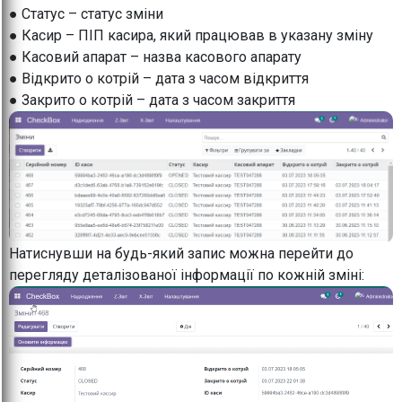
● Статус – статус зміни
● Касир – ПІП касира, який працював в указану зміну
● Касовий апарат – назва касового апарату
● Відкрито о котрій – дата з часом відкриття
● Закрито о котрій – дата з часом закриття
Натиснувши на будь-який запис можна перейти до
перегляду деталізованої інформації по кожній зміні: