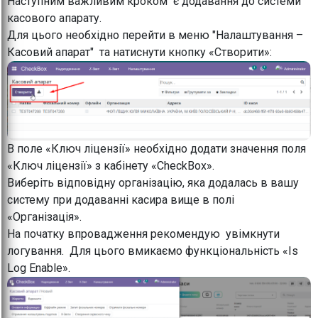
Наступним важливим кроком є додавання до системи
касового апарату.
Для цього необхідно перейти в меню "Налаштування –
Касовий апарат" та натиснути кнопку «Створити»:
В поле «Ключ ліцензії» необхідно додати значення поля
«Ключ ліцензії» з кабінету «CheckBox».
Виберіть відповідну організацію, яка додалась в вашу
систему при додаванні касира вище в полі
«Організація».
На початку впровадження рекомендую увімкнути
логування. Для цього вмикаємо функціональність «Is
Log Enable».