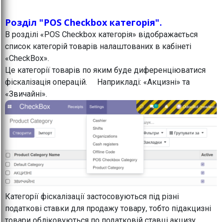
Розділ "POS Checkbox категорія".
В розділі «POS Checkbox категорія» відображається
список категорій товарів налаштованих в кабінеті
«CheckBox».
Це категорії товарів по яким буде диференціюватися
фіскалізація операцій. Наприкладі: «Акцизні» та
«Звичайні».
Категорії фіскалізації застосовуються під різні
податкові ставки для продажу товару, тобто підакцизні
товари обліковуються по податковій ставці акцизу,