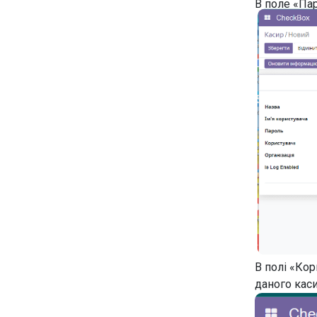
В поле «Пар
В полі «Кор
даного каси