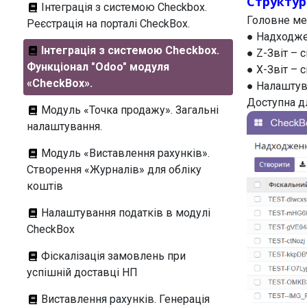
Структу
Інтеграція з системою Checkbox.
Головне ме
Реєстрація на порталі CheckBox.
● Надходже
Інтеграція з системою Checkbox.
● Z-Звіт – с
Функціонал "Odoo" модуля
● X-Звіт – с
«CheckBox».
● Налаштув
Доступна д
Модуль «Точка продажу». Загальні
налаштування.
Модуль «Виставлення рахунків».
Створення «Журналів» для обліку
коштів
Налаштування податків в модулі
CheckBox
Фіскалізація замовлень при
успішній доставці НП
Виставлення рахунків. Генерація