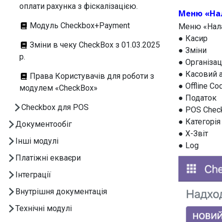
оплати рахунка з фіскалізацією.
Меню «На
Модуль Checkbox+Payment
Меню «Нала
● Касир
Зміни в чеку CheckBox з 01.03.2025
● Зміни
р.
● Організац
● Касовий 
Права Користувачів для роботи з
● Offline Co
модулем «CheckBox»
● Податок
Checkbox для POS
● POS Chec
● Категорія
Документообіг
● X-Звіт
Інші модулі
● Log
Платіжні екваєри
Інтеграції
Внутрішня документація
Технічні модулі