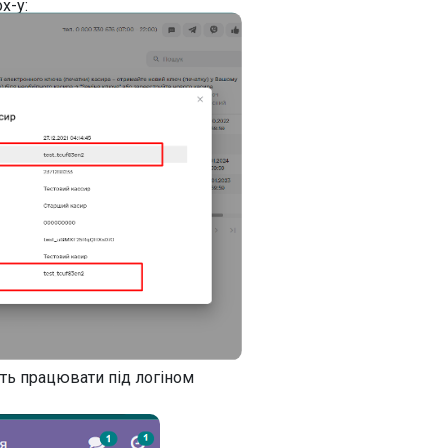
x-у:
уть працювати під логіном