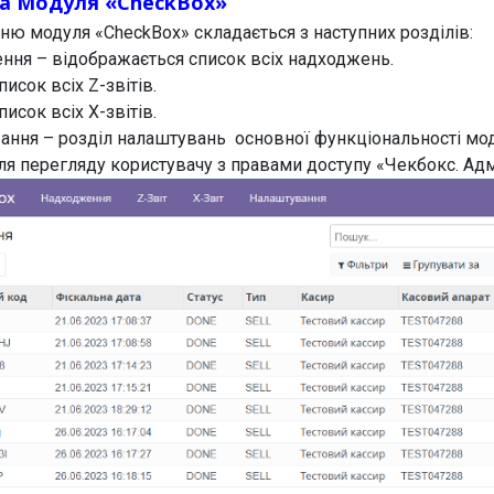
ра Модуля «CheckBox»
ню модуля «CheckBox» складається з наступних розділів:
ння – відображається список всіх надходжень.
писок всіх Z-звітів.
писок всіх X-звітів.
ання – розділ налаштувань основної функціональності мо
ля перегляду користувачу з правами доступу «Чекбокс. Адм