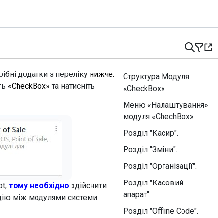
ібні додатки з переліку
нижче.
Структура Модуля
ть
«CheckBox»
та натисніть
«CheckBox»
Меню «Налаштування»
модуля «ChechBox»
Розділ "Касир".
Розділ "Зміни".
Розділ "Організації".
Розділ "Касовий
ot,
тому необхідно
здійснити
апарат".
дію між модулями системи.
Розділ "Offline Code".