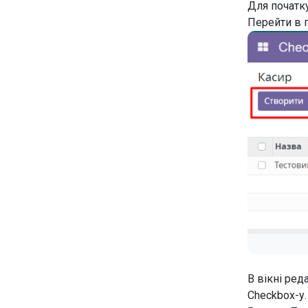
Для початк
Перейти в 
В вікні ред
Checkbox-у