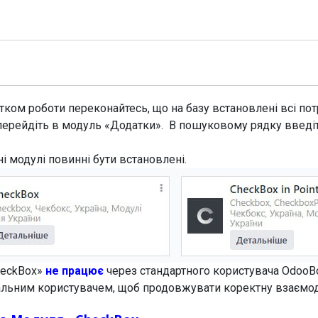
Модулі
Документація
Підтримка
Компанія
ком роботи переконайтесь, що на базу встановлені всі потр
перейдіть в модуль «Додатки». В пошуковому рядку введі
ні модулі повинні бути встановлені.
heckBox»
не працює
через стандартного користувача OdooB
еальним користувачем, щоб продовжувати коректну взаємо