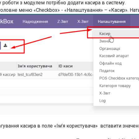
у роботи з модулем потрібно додати касира в систему.
головне меню «Checkbox» - «Налаштування» – «Касир». Нат
агування касира в поле «Ім’я користувача» вставити значенн
.