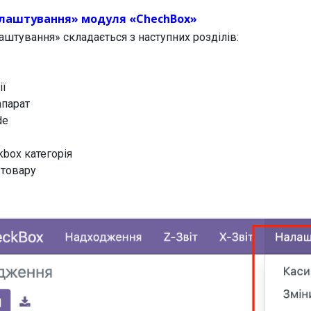
лаштування» модуля «ChechBox»
штування» складається з наступних розділів:
ії
апарат
de
kbox категорія
 товару