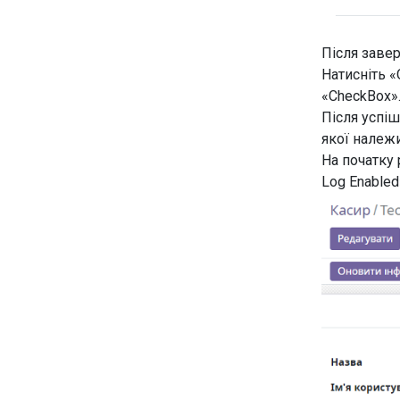
Після заве
Натисніть «
«CheckBox
Після успіш
якої належ
На початку
Log Enabled