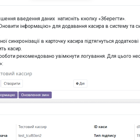
ршення введення даних натисніть кнопку «Зберегти».
Оновити інформацію» для додавання касира в систему та си
».
ної синхронізації в карточку касира підтягнуться додаткові н
ить касир.
 роботи рекомендовано увімкнути логування. Для цього не
»: