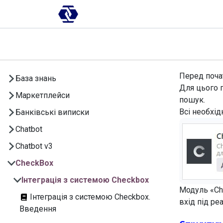
Skip to Content
AI-платформа
Впровадження
Перед почат
База знань
Для цього 
Маркетплейси
пошук.
Всі необхід
Банківські виписки
Chatbot
Chatbot v3
CheckBox
Інтеграція з системою Checkbox
Модуль «C
Інтеграція з системою Checkbox.
вхід під р
Введення