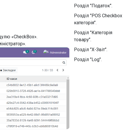
Розділ "Податок".
Розділ "POS Checkbox
категорія".
Розділ "Категорія
дулю «CheckBox».
товару".
іністратор».
Розділ "X-Звіт".
Розділ "Log".