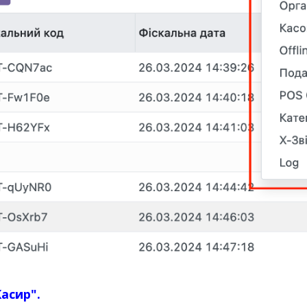
Касир".