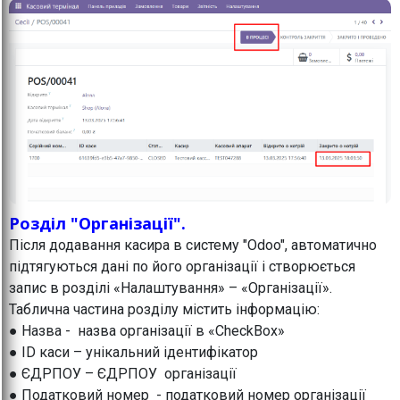
Розділ "Організації".
Після додавання касира в систему "Odoo", автоматично
підтягуються дані по його організації і створюється
запис в розділі «Налаштування» – «Організації».
Таблична частина розділу містить інформацію:
● Назва - назва організації в «CheckBox»
● ID каси – унікальний ідентифікатор
● ЄДРПОУ – ЄДРПОУ організації
● Податковий номер - податковий номер організації