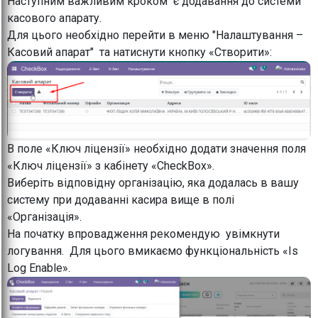
Наступним важливим кроком є додавання до системи
касового апарату.
Для цього необхідно перейти в меню "Налаштування –
Касовий апарат" та натиснути кнопку «Створити»:
В поле «Ключ ліцензії» необхідно додати значення поля
«Ключ ліцензії» з кабінету «CheckBox».
Виберіть відповідну організацію, яка додалась в вашу
систему при додаванні касира вище в полі
«Організація».
На початку впровадження рекомендую увімкнути
логування. Для цього вмикаємо функціональність «Is
Log Enable».