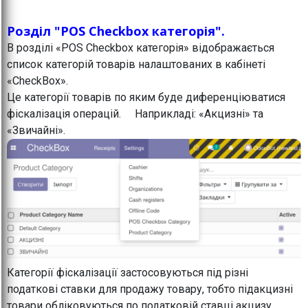
Розділ "POS Checkbox категорія".
В розділі «POS Checkbox категорія» відображається
список категорій товарів налаштованих в кабінеті
«CheckBox».
Це категорії товарів по яким буде диференціюватися
фіскалізація операцій. Наприкладі: «Акцизні» та
«Звичайні».
Категорії фіскалізації застосовуються під різні
податкові ставки для продажу товару, тобто підакцизні
товари обліковуються по податковій ставці акцизу,