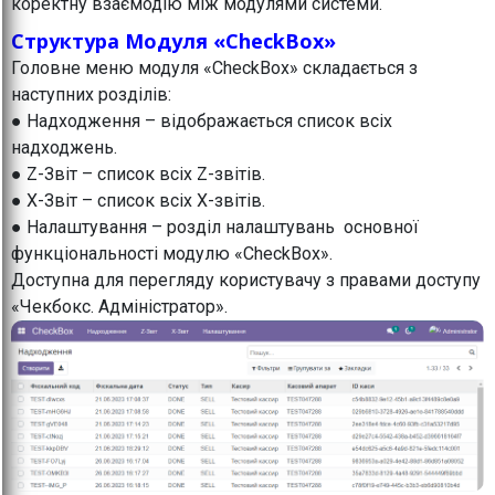
коректну взаємодію між модулями системи.
Структура Модуля «CheckBox»
Головне меню модуля «CheckBox» складається з
наступних розділів:
● Надходження – відображається список всіх
надходжень.
● Z-Звіт – список всіх Z-звітів.
● X-Звіт – список всіх X-звітів.
● Налаштування – розділ налаштувань основної
функціональності модулю «CheckBox».
Доступна для перегляду користувачу з правами доступу
«Чекбокс. Адміністратор».