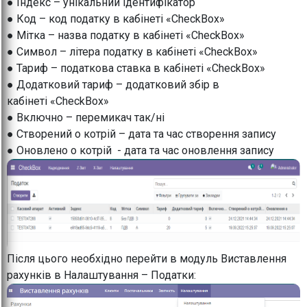
● Індекс – унікальний ідентифікатор
● Код – код податку в кабінеті «CheckBox»
● Мітка – назва податку в кабінеті «CheckBox»
● Символ – літера податку в кабінеті «CheckBox»
● Тариф – податкова ставка в кабінеті «CheckBox»
● Додатковий тариф – додатковий збір в
кабінеті «CheckBox»
● Включно – перемикач так/ні
● Створений о котрій – дата та час створення запису
● Оновлено о котрій - дата та час оновлення запису
Після цього необхідно перейти в модуль Виставлення
рахунків в Налаштування – Податки: