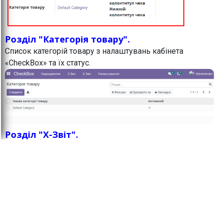
Розділ "Категорія товару".
Список категорій товару з налаштувань кабінета
«CheckBox» та їх статус.
Розділ "X-Звіт".
ВАЖЛИВО:
Як по Х-звіту, так і по Z-звіту всі
цифри отримуємо від Чекбоксу і ніяких
розрахунків модуль не робить. Якщо виникають питання
з приводу округлення або сум, то треба розбиратись в
кабінеті чекбоксу тому, що модуль лише бере
звідти цифри і відображає в Odoo.