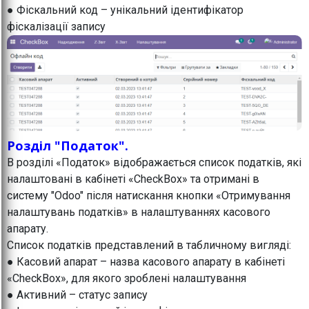
● Фіскальний код – унікальний ідентифікатор
фіскалізації запису
Розділ "Податок".
В розділі «Податок» відображається список податків, які
налаштовані в кабінеті «CheckBox» та отримані в
систему "Odoo" після натискання кнопки «Отримування
налаштувань податків» в налаштуваннях касового
апарату.
Список податків представлений в табличному вигляді:
● Касовий апарат – назва касового апарату в кабінеті
«CheckBox», для якого зроблені налаштування
● Активний – статус запису