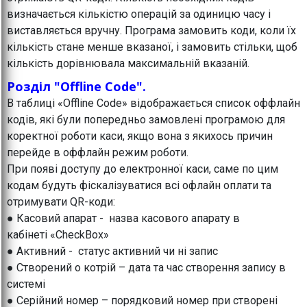
визначається кількістю операцій за одиницю часу і
виставляється вручну. Програма замовить коди, коли їх
кількість стане менше вказаної, і замовить стільки, щоб
кількість дорівнювала максимальній вказаній.
Розділ "Offline Code".
В таблиці «Offline Code» відображається список оффлайн
кодів, які були попередньо замовлені програмою для
коректної роботи каси, якщо вона з якихось причин
перейде в оффлайн режим роботи.
При появі доступу до електронної каси, саме по цим
кодам будуть фіскалізуватися всі офлайн оплати та
отримувати QR-коди:
● Касовий апарат - назва касового апарату в
кабінеті «CheckBox»
● Активний - статус активний чи ні запис
● Створений о котрій – дата та час створення запису в
системі
● Серійний номер – порядковий номер при створені