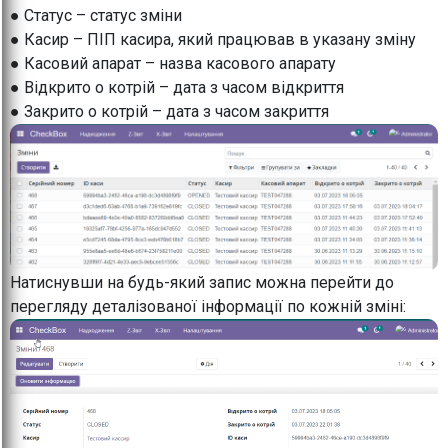
● Статус – статус зміни
● Касир – ПІП касира, який працював в указану зміну
● Касовий апарат – назва касового апарату
● Відкрито о котрій – дата з часом відкриття
● Закрито о котрій – дата з часом закриття
Натиснувши на будь-який запис можна перейти до
перегляду деталізованої інформації по кожній зміні: