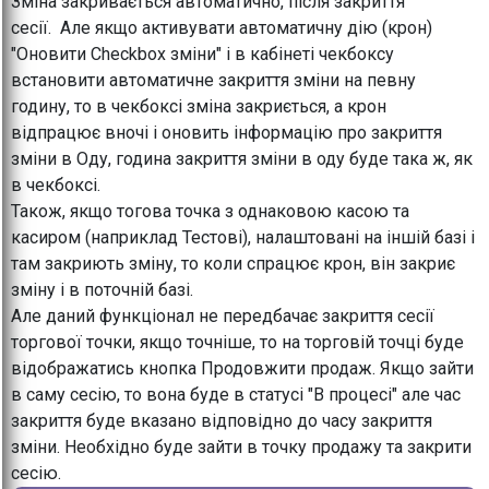
Зміна закривається автоматично, після закриття
сесії. Але якщо активувати автоматичну дію (крон)
"Оновити Checkbox зміни" і в кабінеті чекбоксу
встановити автоматичне закриття зміни на певну
годину, то в чекбоксі зміна закриється, а крон
відпрацює вночі і оновить інформацію про закриття
зміни в Оду, година закриття зміни в оду буде така ж, як
в чекбоксі.
Також, якщо тогова точка з однаковою касою та
касиром (наприклад Тестові), налаштовані на іншій базі і
там закриють зміну, то коли спрацює крон, він закриє
зміну і в поточній базі.
Але даний функціонал не передбачає закриття сесії
торгової точки, якщо точніше, то на торговій точці буде
відображатись кнопка Продовжити продаж. Якщо зайти
в саму сесію, то вона буде в статусі "В процесі" але час
закриття буде вказано відповідно до часу закриття
зміни. Необхідно буде зайти в точку продажу та закрити
сесію.