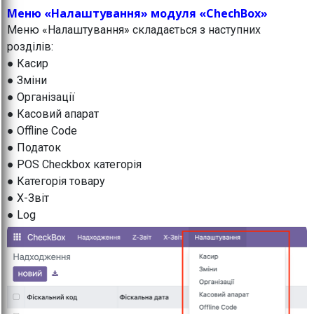
Меню «Налаштування» модуля «ChechBox»
Меню «Налаштування» складається з наступних
розділів:
● Касир
● Зміни
● Організації
● Касовий апарат
● Offline Code
● Податок
● POS Checkbox категорія
● Категорія товару
● X-Звіт
● Log