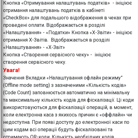
Кнопка «Отримування налаштувань податків» - ініціює
отримання налаштувань податків в кабінеті
«CheckBox» для подальшого відображення в чеках при
проведені оплати. Відображається в розділі
«Налаштування» - «Податки» Кнопка «Х-Звіти» - ініціює
отримання Х-Звітів. Відображається в розділі
«Налаштування» - «Х-Звіт»
Кнопка «Створення сервісного чеку» - ініціює
створення сервісного чеку.
Увага!
Значення Вкладки «Налаштування офлайн режиму”
(Offline mode setting) з зазначеними «Кількість кодів»
(Code Count) заповнюється автоматично на мінімальну
та максимальну кількість кодів для фіскалізації. Ці коди
використовуються для фіскалізації операцій, в момент,
коли електронна каса з якихось причин є «оффлайн» чи
недоступна. При появі доступу до електронної каси по
цим кодам всі операції будуть фіскалізовані та
отримають QR-коди. Кількість необхідних кодів