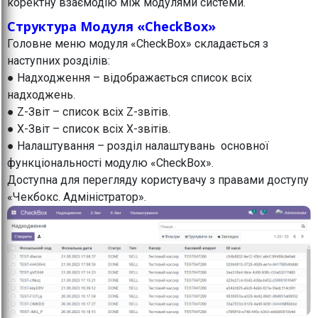
коректну взаємодію між модулями системи.
Структура Модуля «CheckBox»
Головне меню модуля «CheckBox» складається з
наступних розділів:
● Надходження – відображається список всіх
надходжень.
● Z-Звіт – список всіх Z-звітів.
● X-Звіт – список всіх X-звітів.
● Налаштування – розділ налаштувань основної
функціональності модулю «CheckBox».
Доступна для перегляду користувачу з правами доступу
«Чекбокс. Адміністратор».