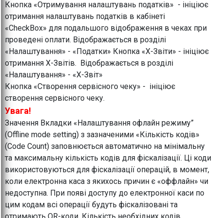
Кнопка «Отримування налаштувань податків» - ініціює
отримання налаштувань податків в кабінеті
«CheckBox» для подальшого відображення в чеках при
проведені оплати. Відображається в розділі
«Налаштування» - «Податки» Кнопка «Х-Звіти» - ініціює
отримання Х-Звітів. Відображається в розділі
«Налаштування» - «Х-Звіт»
Кнопка «Створення сервісного чеку» - ініціює
створення сервісного чеку.
Увага!
Значення Вкладки «Налаштування офлайн режиму”
(Offline mode setting) з зазначеними «Кількість кодів»
(Code Count) заповнюється автоматично на мінімальну
та максимальну кількість кодів для фіскалізації. Ці коди
використовуються для фіскалізації операцій, в момент,
коли електронна каса з якихось причин є «оффлайн» чи
недоступна. При появі доступу до електронної каси по
цим кодам всі операції будуть фіскалізовані та
отримають QR-коди. Кількість необхідних кодів