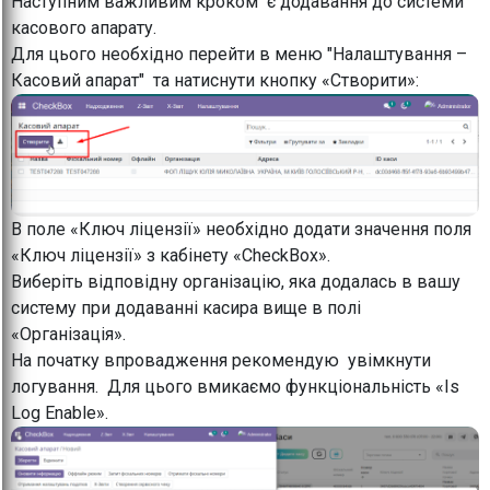
Наступним важливим кроком є додавання до системи
касового апарату.
Для цього необхідно перейти в меню "Налаштування –
Касовий апарат" та натиснути кнопку «Створити»:
В поле «Ключ ліцензії» необхідно додати значення поля
«Ключ ліцензії» з кабінету «CheckBox».
Виберіть відповідну організацію, яка додалась в вашу
систему при додаванні касира вище в полі
«Організація».
На початку впровадження рекомендую увімкнути
логування. Для цього вмикаємо функціональність «Is
Log Enable».