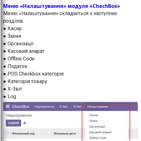
Меню «Налаштування» модуля «ChechBox»
Меню «Налаштування» складається з наступних
розділів:
● Касир
● Зміни
● Організації
● Касовий апарат
● Offline Code
● Податок
● POS Checkbox категорія
● Категорія товару
● X-Звіт
● Log