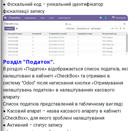
● Фіскальний код – унікальний ідентифікатор
фіскалізації запису
Розділ "Податок".
В розділі «Податок» відображається список податків, які
налаштовані в кабінеті «CheckBox» та отримані в
систему "Odoo" після натискання кнопки «Отримування
налаштувань податків» в налаштуваннях касового
апарату.
Список податків представлений в табличному вигляді:
● Касовий апарат – назва касового апарату в кабінеті
«CheckBox», для якого зроблені налаштування
● Активний – статус запису