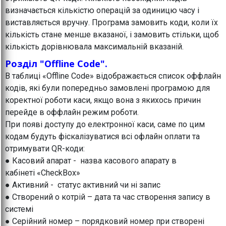
визначається кількістю операцій за одиницю часу і
виставляється вручну. Програма замовить коди, коли їх
кількість стане менше вказаної, і замовить стільки, щоб
кількість дорівнювала максимальній вказаній.
Розділ "Offline Code".
В таблиці «Offline Code» відображається список оффлайн
кодів, які були попередньо замовлені програмою для
коректної роботи каси, якщо вона з якихось причин
перейде в оффлайн режим роботи.
При появі доступу до електронної каси, саме по цим
кодам будуть фіскалізуватися всі офлайн оплати та
отримувати QR-коди:
● Касовий апарат - назва касового апарату в
кабінеті «CheckBox»
● Активний - статус активний чи ні запис
● Створений о котрій – дата та час створення запису в
системі
● Серійний номер – порядковий номер при створені