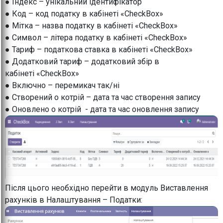
● Індекс – унікальний ідентифікатор
● Код – код податку в кабінеті «CheckBox»
● Мітка – назва податку в кабінеті «CheckBox»
● Символ – літера податку в кабінеті «CheckBox»
● Тариф – податкова ставка в кабінеті «CheckBox»
● Додатковий тариф – додатковий збір в
кабінеті «CheckBox»
● Включно – перемикач так/ні
● Створений о котрій – дата та час створення запису
● Оновлено о котрій - дата та час оновлення запису
Після цього необхідно перейти в модуль Виставлення
рахунків в Налаштування – Податки: