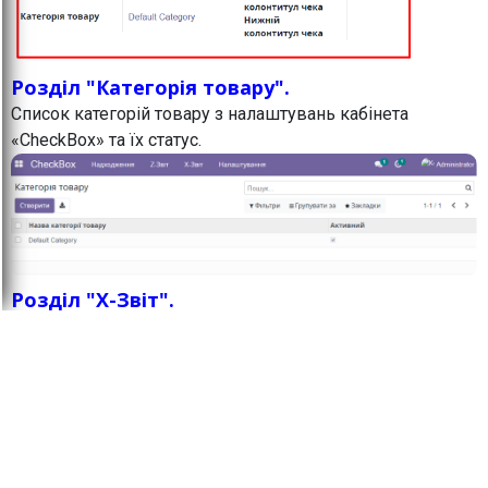
Розділ "Категорія товару".
Список категорій товару з налаштувань кабінета
«CheckBox» та їх статус.
Розділ "X-Звіт".
ВАЖЛИВО:
Як по Х-звіту, так і по Z-звіту всі
цифри отримуємо від Чекбоксу і ніяких
розрахунків модуль не робить. Якщо виникають питання
з приводу округлення або сум, то треба розбиратись в
кабінеті чекбоксу тому, що модуль лише бере
звідти цифри і відображає в Odoo.