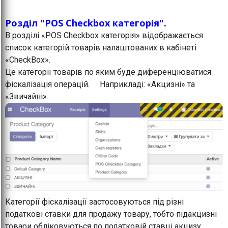
Розділ "POS Checkbox категорія".
В розділі «POS Checkbox категорія» відображається
список категорій товарів налаштованих в кабінеті
«CheckBox».
Це категорії товарів по яким буде диференціюватися
фіскалізація операцій. Наприкладі: «Акцизні» та
«Звичайні».
Категорії фіскалізації застосовуються під різні
податкові ставки для продажу товару, тобто підакцизні
товари обліковуються по податковій ставці акцизу,