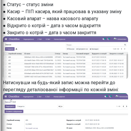
● Статус – статус зміни
● Касир – ПІП касира, який працював в указану зміну
● Касовий апарат – назва касового апарату
● Відкрито о котрій – дата з часом відкриття
● Закрито о котрій – дата з часом закриття
Натиснувши на будь-який запис можна перейти до
перегляду деталізованої інформації по кожній зміні: