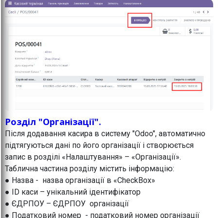
Розділ "Організації".
Після додавання касира в систему "Odoo", автоматично
підтягуються дані по його організації і створюється
запис в розділі «Налаштування» – «Організації».
Таблична частина розділу містить інформацію:
● Назва - назва організації в «CheckBox»
● ID каси – унікальний ідентифікатор
● ЄДРПОУ – ЄДРПОУ організації
● Податковий номер - податковий номер організації