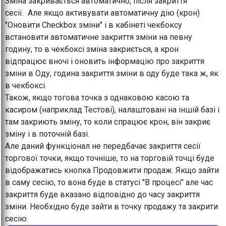
Зміна закривається автоматично, після закриття
сесії. Але якщо активувати автоматичну дію (крон)
"Оновити Checkbox зміни" і в кабінеті чекбоксу
встановити автоматичне закриття зміни на певну
годину, то в чекбоксі зміна закриється, а крон
відпрацює вночі і оновить інформацію про закриття
зміни в Оду, година закриття зміни в оду буде така ж, як
в чекбоксі.
Також, якщо тогова точка з однаковою касою та
касиром (наприклад Тестові), налаштовані на іншій базі і
там закриють зміну, то коли спрацює крон, він закриє
зміну і в поточній базі.
Але даний функціонал не передбачає закриття сесії
торгової точки, якщо точніше, то на торговій точці буде
відображатись кнопка Продовжити продаж. Якщо зайти
в саму сесію, то вона буде в статусі "В процесі" але час
закриття буде вказано відповідно до часу закриття
зміни. Необхідно буде зайти в точку продажу та закрити
сесію.