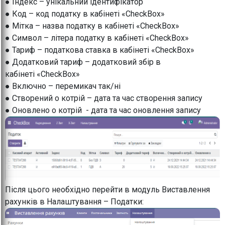
● Індекс – унікальний ідентифікатор
● Код – код податку в кабінеті «CheckBox»
● Мітка – назва податку в кабінеті «CheckBox»
● Символ – літера податку в кабінеті «CheckBox»
● Тариф – податкова ставка в кабінеті «CheckBox»
● Додатковий тариф – додатковий збір в
кабінеті «CheckBox»
● Включно – перемикач так/ні
● Створений о котрій – дата та час створення запису
● Оновлено о котрій - дата та час оновлення запису
Після цього необхідно перейти в модуль Виставлення
рахунків в Налаштування – Податки: