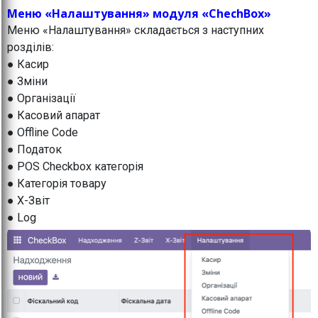
Меню «Налаштування» модуля «ChechBox»
Меню «Налаштування» складається з наступних
розділів:
● Касир
● Зміни
● Організації
● Касовий апарат
● Offline Code
● Податок
● POS Checkbox категорія
● Категорія товару
● X-Звіт
● Log