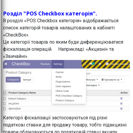
Розділ "POS Checkbox категорія".
В розділі «POS Checkbox категорія» відображається
список категорій товарів налаштованих в кабінеті
«CheckBox».
Це категорії товарів по яким буде диференціюватися
фіскалізація операцій. Наприкладі: «Акцизні» та
«Звичайні».
Категорії фіскалізації застосовуються під різні
податкові ставки для продажу товару, тобто підакцизні
товари обліковуються по податковій ставці акцизу,