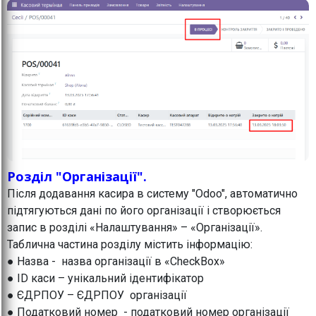
Розділ "Організації".
Після додавання касира в систему "Odoo", автоматично
підтягуються дані по його організації і створюється
запис в розділі «Налаштування» – «Організації».
Таблична частина розділу містить інформацію:
● Назва - назва організації в «CheckBox»
● ID каси – унікальний ідентифікатор
● ЄДРПОУ – ЄДРПОУ організації
● Податковий номер - податковий номер організації