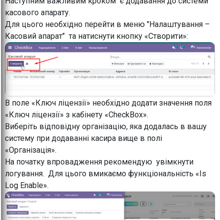
Наступним важливим кроком є додавання до системи
касового апарату.
Для цього необхідно перейти в меню "Налаштування –
Касовий апарат" та натиснути кнопку «Створити»:
В поле «Ключ ліцензії» необхідно додати значення поля
«Ключ ліцензії» з кабінету «CheckBox».
Виберіть відповідну організацію, яка додалась в вашу
систему при додаванні касира вище в полі
«Організація».
На початку впровадження рекомендую увімкнути
логування. Для цього вмикаємо функціональність «Is
Log Enable».