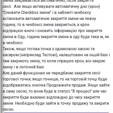
Зміна закривається автоматично, після закриття
сесії. Але якщо активувати автоматичну дію (крон)
"Оновити Checkbox зміни" і в кабінеті чекбоксу
встановити автоматичне закриття зміни на певну
годину, то в чекбоксі зміна закриється, а крон
відпрацює вночі і оновить інформацію про закриття
зміни в Оду, година закриття зміни в оду буде така ж, як
в чекбоксі.
Також, якщо тогова точка з однаковою касою та
касиром (наприклад Тестові), налаштовані на іншій базі і
там закриють зміну, то коли спрацює крон, він закриє
зміну і в поточній базі.
Але даний функціонал не передбачає закриття сесії
торгової точки, якщо точніше, то на торговій точці буде
відображатись кнопка Продовжити продаж. Якщо зайти
в саму сесію, то вона буде в статусі "В процесі" але час
закриття буде вказано відповідно до часу закриття
зміни. Необхідно буде зайти в точку продажу та закрити
сесію.