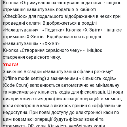
Кнопка «Отримування налаштувань податків» - ініціює
отримання налаштувань податків в кабінеті
«CheckBox» для подальшого відображення в чеках при
проведені оплати. Відображається в розділі
«Налаштування» - «Податки» Кнопка «Х-Звіти» - ініціює
отримання Х-Звітів. Відображається в розділі
«Налаштування» - «Х-Звіт»
Кнопка «Створення сервісного чеку» - ініціює
створення сервісного чеку.
Увага!
Значення Вкладки «Налаштування офлайн режиму”
(Offline mode setting) з зазначеними «Кількість кодів»
(Code Count) заповнюється автоматично на мінімальну
та максимальну кількість кодів для фіскалізації. Ці коди
використовуються для фіскалізації операцій, в момент,
коли електронна каса з якихось причин є «оффлайн» чи
недоступна. При появі доступу до електронної каси по
цим кодам всі операції будуть фіскалізовані та
отримають QR-коди. Кількість необхідних кодів