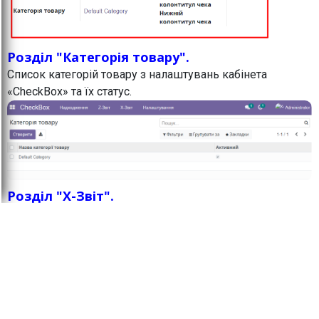
Розділ "Категорія товару".
Список категорій товару з налаштувань кабінета
«CheckBox» та їх статус.
Розділ "X-Звіт".
ВАЖЛИВО:
Як по Х-звіту, так і по Z-звіту всі
цифри отримуємо від Чекбоксу і ніяких
розрахунків модуль не робить. Якщо виникають питання
з приводу округлення або сум, то треба розбиратись в
кабінеті чекбоксу тому, що модуль лише бере
звідти цифри і відображає в Odoo.