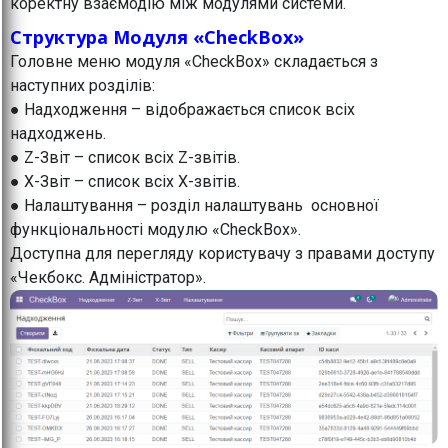
коректну взаємодію між модулями системи.
Структура Модуля «CheckBox»
Головне меню модуля «CheckBox» складається з
наступних розділів:
● Надходження – відображається список всіх
надходжень.
● Z-Звіт – список всіх Z-звітів.
● X-Звіт – список всіх X-звітів.
● Налаштування – розділ налаштувань основної
функціональності модулю «CheckBox».
Доступна для перегляду користувачу з правами доступу
«Чекбокс. Адміністратор».