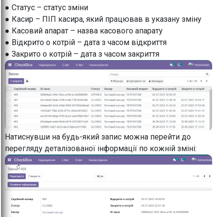
● Статус – статус зміни
● Касир – ПІП касира, який працював в указану зміну
● Касовий апарат – назва касового апарату
● Відкрито о котрій – дата з часом відкриття
● Закрито о котрій – дата з часом закриття
Натиснувши на будь-який запис можна перейти до
перегляду деталізованої інформації по кожній зміні: