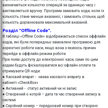
визначається кількістю операцій за одиницю часу і
виставляється вручну. Програма замовить коди, коли їх
кількість стане менше вказаної, і замовить стільки, щоб
кількість дорівнювала максимальній вказаній.
Розділ "Offline Code".
В таблиці «Offline Code» відображається список оффлайн
кодів, які були попередньо замовлені програмою для
коректної роботи каси, якщо вона з якихось причин
перейде в оффлайн режим роботи.
При появі доступу до електронної каси, саме по цим
кодам будуть фіскалізуватися всі офлайн оплати та
отримувати QR-коди:
● Касовий апарат - назва касового апарату в
кабінеті «CheckBox»
● Активний - статус активний чи ні запис
● Створений о котрій – дата та час створення запису в
системі
● Серійний номер – порядковий номер при створені