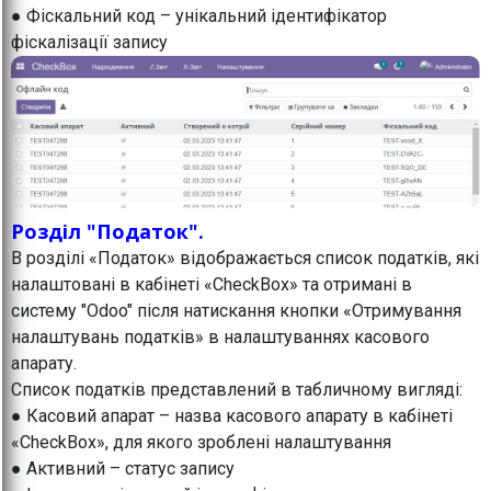
● Фіскальний код – унікальний ідентифікатор
фіскалізації запису
Розділ "Податок".
В розділі «Податок» відображається список податків, які
налаштовані в кабінеті «CheckBox» та отримані в
систему "Odoo" після натискання кнопки «Отримування
налаштувань податків» в налаштуваннях касового
апарату.
Список податків представлений в табличному вигляді:
● Касовий апарат – назва касового апарату в кабінеті
«CheckBox», для якого зроблені налаштування
● Активний – статус запису