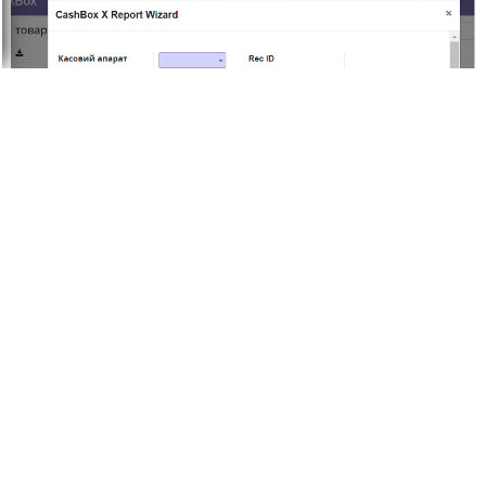
Розділ "Log".
В розділі «Log» фіксуються всі взаємодії з модулем