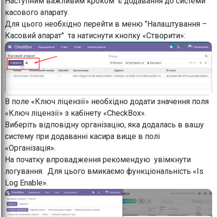
Наступним важливим кроком є додавання до системи
касового апарату.
Для цього необхідно перейти в меню "Налаштування –
Касовий апарат" та натиснути кнопку «Створити»:
В поле «Ключ ліцензії» необхідно додати значення поля
«Ключ ліцензії» з кабінету «CheckBox».
Виберіть відповідну організацію, яка додалась в вашу
систему при додаванні касира вище в полі
«Організація».
На початку впровадження рекомендую увімкнути
логування. Для цього вмикаємо функціональність «Is
Log Enable».