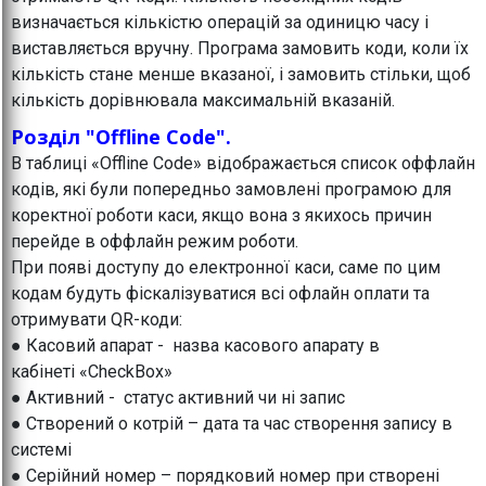
визначається кількістю операцій за одиницю часу і
виставляється вручну. Програма замовить коди, коли їх
кількість стане менше вказаної, і замовить стільки, щоб
кількість дорівнювала максимальній вказаній.
Розділ "Offline Code".
В таблиці «Offline Code» відображається список оффлайн
кодів, які були попередньо замовлені програмою для
коректної роботи каси, якщо вона з якихось причин
перейде в оффлайн режим роботи.
При появі доступу до електронної каси, саме по цим
кодам будуть фіскалізуватися всі офлайн оплати та
отримувати QR-коди:
● Касовий апарат - назва касового апарату в
кабінеті «CheckBox»
● Активний - статус активний чи ні запис
● Створений о котрій – дата та час створення запису в
системі
● Серійний номер – порядковий номер при створені