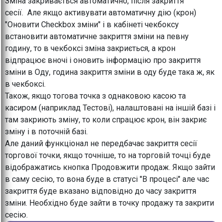
Зміна закривається автоматично, після закриття
сесії. Але якщо активувати автоматичну дію (крон)
"Оновити Checkbox зміни" і в кабінеті чекбоксу
встановити автоматичне закриття зміни на певну
годину, то в чекбоксі зміна закриється, а крон
відпрацює вночі і оновить інформацію про закриття
зміни в Оду, година закриття зміни в оду буде така ж, як
в чекбоксі.
Також, якщо тогова точка з однаковою касою та
касиром (наприклад Тестові), налаштовані на іншій базі і
там закриють зміну, то коли спрацює крон, він закриє
зміну і в поточній базі.
Але даний функціонал не передбачає закриття сесії
торгової точки, якщо точніше, то на торговій точці буде
відображатись кнопка Продовжити продаж. Якщо зайти
в саму сесію, то вона буде в статусі "В процесі" але час
закриття буде вказано відповідно до часу закриття
зміни. Необхідно буде зайти в точку продажу та закрити
сесію.