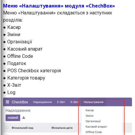
Меню «Налаштування» модуля «ChechBox»
Меню «Налаштування» складається з наступних
розділів:
● Касир
● Зміни
● Організації
● Касовий апарат
● Offline Code
● Податок
● POS Checkbox категорія
● Категорія товару
● X-Звіт
● Log