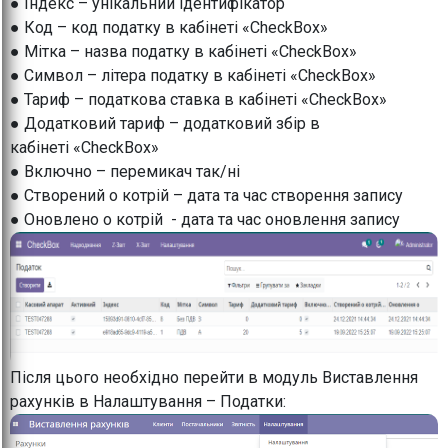
● Індекс – унікальний ідентифікатор
● Код – код податку в кабінеті «CheckBox»
● Мітка – назва податку в кабінеті «CheckBox»
● Символ – літера податку в кабінеті «CheckBox»
● Тариф – податкова ставка в кабінеті «CheckBox»
● Додатковий тариф – додатковий збір в
кабінеті «CheckBox»
● Включно – перемикач так/ні
● Створений о котрій – дата та час створення запису
● Оновлено о котрій - дата та час оновлення запису
Після цього необхідно перейти в модуль Виставлення
рахунків в Налаштування – Податки: