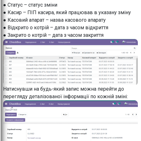
● Статус – статус зміни
● Касир – ПІП касира, який працював в указану зміну
● Касовий апарат – назва касового апарату
● Відкрито о котрій – дата з часом відкриття
● Закрито о котрій – дата з часом закриття
Натиснувши на будь-який запис можна перейти до
перегляду деталізованої інформації по кожній зміні: