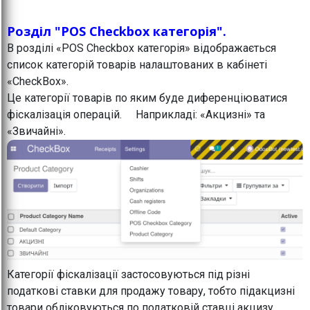
Розділ "POS Checkbox категорія".
В розділі «POS Checkbox категорія» відображається
список категорій товарів налаштованих в кабінеті
«CheckBox».
Це категорії товарів по яким буде диференціюватися
фіскалізація операцій. Наприкладі: «Акцизні» та
«Звичайні».
Категорії фіскалізації застосовуються під різні
податкові ставки для продажу товару, тобто підакцизні
товари обліковуються по податковій ставці акцизу,