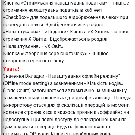
Кнопка «Отримування налаштувань податків» - ініціює
отримання налаштувань податків в кабінеті
«CheckBox» для подальшого відображення в чеках при
проведені оплати. Відображається в розділі
«Налаштування» - «Податки» Кнопка «Х-Звіти» - ініціює
отримання Х-Звітів. Відображається в розділі
«Налаштування» - «Х-Звіт»
Кнопка «Створення сервісного чеку» - ініціює
створення сервісного чеку.
Увага!
Значення Вкладки «Налаштування офлайн режиму”
(Offline mode setting) з зазначеними «Кількість кодів»
(Code Count) заповнюється автоматично на мінімальну
та максимальну кількість кодів для фіскалізації. Ці коди
використовуються для фіскалізації операцій, в момент,
коли електронна каса з якихось причин є «оффлайн» чи
недоступна. При появі доступу до електронної каси по
цим кодам всі операції будуть фіскалізовані та
отримають QR-коди. Кількість необхідних кодів