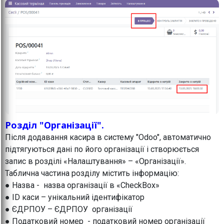
Розділ "Організації".
Після додавання касира в систему "Odoo", автоматично
підтягуються дані по його організації і створюється
запис в розділі «Налаштування» – «Організації».
Таблична частина розділу містить інформацію:
● Назва - назва організації в «CheckBox»
● ID каси – унікальний ідентифікатор
● ЄДРПОУ – ЄДРПОУ організації
● Податковий номер - податковий номер організації