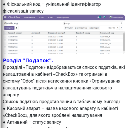
● Фіскальний код – унікальний ідентифікатор
фіскалізації запису
Розділ "Податок".
В розділі «Податок» відображається список податків, які
налаштовані в кабінеті «CheckBox» та отримані в
систему "Odoo" після натискання кнопки «Отримування
налаштувань податків» в налаштуваннях касового
апарату.
Список податків представлений в табличному вигляді:
● Касовий апарат – назва касового апарату в кабінеті
«CheckBox», для якого зроблені налаштування
● Активний – статус запису