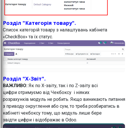
Розділ "Категорія товару".
Список категорій товару з налаштувань кабінета
«CheckBox» та їх статус.
Розділ "X-Звіт".
ВАЖЛИВО:
Як по Х-звіту, так і по Z-звіту всі
цифри отримуємо від Чекбоксу і ніяких
розрахунків модуль не робить. Якщо виникають питання
з приводу округлення або сум, то треба розбиратись в
кабінеті чекбоксу тому, що модуль лише бере
звідти цифри і відображає в Odoo.