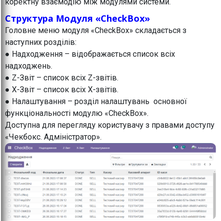
коректну взаємодію між модулями системи.
Структура Модуля «CheckBox»
Головне меню модуля «CheckBox» складається з
наступних розділів:
● Надходження – відображається список всіх
надходжень.
● Z-Звіт – список всіх Z-звітів.
● X-Звіт – список всіх X-звітів.
● Налаштування – розділ налаштувань основної
функціональності модулю «CheckBox».
Доступна для перегляду користувачу з правами доступу
«Чекбокс. Адміністратор».