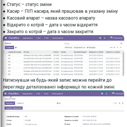
● Статус – статус зміни
● Касир – ПІП касира, який працював в указану зміну
● Касовий апарат – назва касового апарату
● Відкрито о котрій – дата з часом відкриття
● Закрито о котрій – дата з часом закриття
Натиснувши на будь-який запис можна перейти до
перегляду деталізованої інформації по кожній зміні: