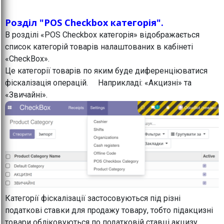
Розділ "POS Checkbox категорія".
В розділі «POS Checkbox категорія» відображається
список категорій товарів налаштованих в кабінеті
«CheckBox».
Це категорії товарів по яким буде диференціюватися
фіскалізація операцій. Наприкладі: «Акцизні» та
«Звичайні».
Категорії фіскалізації застосовуються під різні
податкові ставки для продажу товару, тобто підакцизні
товари обліковуються по податковій ставці акцизу,