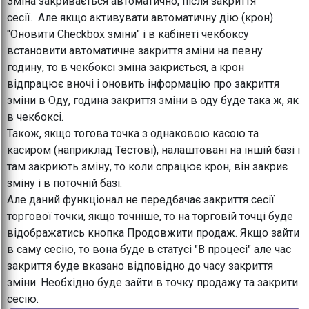
Зміна закривається автоматично, після закриття
сесії. Але якщо активувати автоматичну дію (крон)
"Оновити Checkbox зміни" і в кабінеті чекбоксу
встановити автоматичне закриття зміни на певну
годину, то в чекбоксі зміна закриється, а крон
відпрацює вночі і оновить інформацію про закриття
зміни в Оду, година закриття зміни в оду буде така ж, як
в чекбоксі.
Також, якщо тогова точка з однаковою касою та
касиром (наприклад Тестові), налаштовані на іншій базі і
там закриють зміну, то коли спрацює крон, він закриє
зміну і в поточній базі.
Але даний функціонал не передбачає закриття сесії
торгової точки, якщо точніше, то на торговій точці буде
відображатись кнопка Продовжити продаж. Якщо зайти
в саму сесію, то вона буде в статусі "В процесі" але час
закриття буде вказано відповідно до часу закриття
зміни. Необхідно буде зайти в точку продажу та закрити
сесію.