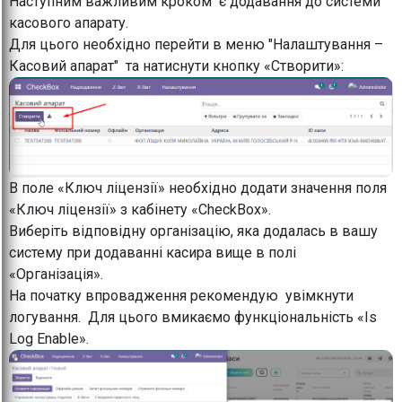
Наступним важливим кроком є додавання до системи
касового апарату.
Для цього необхідно перейти в меню "Налаштування –
Касовий апарат" та натиснути кнопку «Створити»:
В поле «Ключ ліцензії» необхідно додати значення поля
«Ключ ліцензії» з кабінету «CheckBox».
Виберіть відповідну організацію, яка додалась в вашу
систему при додаванні касира вище в полі
«Організація».
На початку впровадження рекомендую увімкнути
логування. Для цього вмикаємо функціональність «Is
Log Enable».