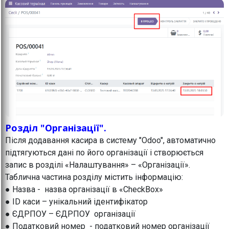
Розділ "Організації".
Після додавання касира в систему "Odoo", автоматично
підтягуються дані по його організації і створюється
запис в розділі «Налаштування» – «Організації».
Таблична частина розділу містить інформацію:
● Назва - назва організації в «CheckBox»
● ID каси – унікальний ідентифікатор
● ЄДРПОУ – ЄДРПОУ організації
● Податковий номер - податковий номер організації