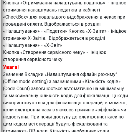
Кнопка «Отримування налаштувань податків» - ініціює
отримання налаштувань податків в кабінеті
«CheckBox» для подальшого відображення в чеках при
проведені оплати. Відображається в розділі
«Налаштування» - «Податки» Кнопка «Х-Звіти» - ініціює
отримання Х-Звітів. Відображається в розділі
«Налаштування» - «Х-Звіт»
Кнопка «Створення сервісного чеку» - ініціює
створення сервісного чеку.
Увага!
Значення Вкладки «Налаштування офлайн режиму”
(Offline mode setting) з зазначеними «Кількість кодів»
(Code Count) заповнюється автоматично на мінімальну
та максимальну кількість кодів для фіскалізації. Ці коди
використовуються для фіскалізації операцій, в момент,
коли електронна каса з якихось причин є «оффлайн» чи
недоступна. При появі доступу до електронної каси по
цим кодам всі операції будуть фіскалізовані та
отримають QR-коди. Кількість необхідних кодів