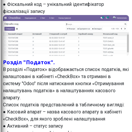
● Фіскальний код – унікальний ідентифікатор
фіскалізації запису
Розділ "Податок".
В розділі «Податок» відображається список податків, які
налаштовані в кабінеті «CheckBox» та отримані в
систему "Odoo" після натискання кнопки «Отримування
налаштувань податків» в налаштуваннях касового
апарату.
Список податків представлений в табличному вигляді:
● Касовий апарат – назва касового апарату в кабінеті
«CheckBox», для якого зроблені налаштування
● Активний – статус запису