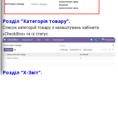
Розділ "Категорія товару".
Список категорій товару з налаштувань кабінета
«CheckBox» та їх статус.
Розділ "X-Звіт".
ВАЖЛИВО:
Як по Х-звіту, так і по Z-звіту всі
цифри отримуємо від Чекбоксу і ніяких
розрахунків модуль не робить. Якщо виникають питання
з приводу округлення або сум, то треба розбиратись в
кабінеті чекбоксу тому, що модуль лише бере
звідти цифри і відображає в Odoo.