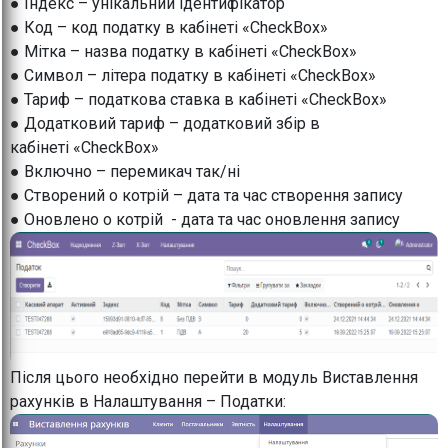
● Індекс – унікальний ідентифікатор
● Код – код податку в кабінеті «CheckBox»
● Мітка – назва податку в кабінеті «CheckBox»
● Символ – літера податку в кабінеті «CheckBox»
● Тариф – податкова ставка в кабінеті «CheckBox»
● Додатковий тариф – додатковий збір в
кабінеті «CheckBox»
● Включно – перемикач так/ні
● Створений о котрій – дата та час створення запису
● Оновлено о котрій - дата та час оновлення запису
Після цього необхідно перейти в модуль Виставлення
рахунків в Налаштування – Податки: