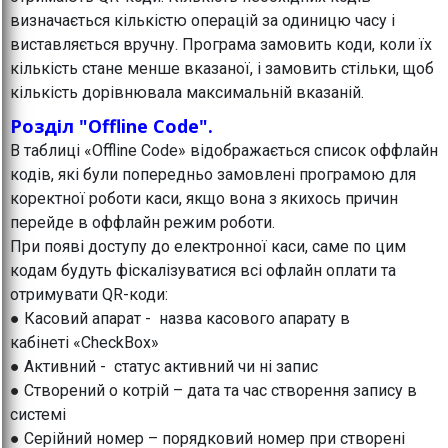
визначається кількістю операцій за одиницю часу і
виставляється вручну. Програма замовить коди, коли їх
кількість стане менше вказаної, і замовить стільки, щоб
кількість дорівнювала максимальній вказаній.
Розділ "Offline Code".
В таблиці «Offline Code» відображається список оффлайн
кодів, які були попередньо замовлені програмою для
коректної роботи каси, якщо вона з якихось причин
перейде в оффлайн режим роботи.
При появі доступу до електронної каси, саме по цим
кодам будуть фіскалізуватися всі офлайн оплати та
отримувати QR-коди:
● Касовий апарат - назва касового апарату в
кабінеті «CheckBox»
● Активний - статус активний чи ні запис
● Створений о котрій – дата та час створення запису в
системі
● Серійний номер – порядковий номер при створені