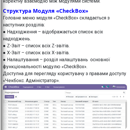
коректну взаємодію між модулями системи.
Структура Модуля «CheckBox»
Головне меню модуля «CheckBox» складається з
наступних розділів:
● Надходження – відображається список всіх
надходжень.
● Z-Звіт – список всіх Z-звітів.
● X-Звіт – список всіх X-звітів.
● Налаштування – розділ налаштувань основної
функціональності модулю «CheckBox».
Доступна для перегляду користувачу з правами доступу
«Чекбокс. Адміністратор».