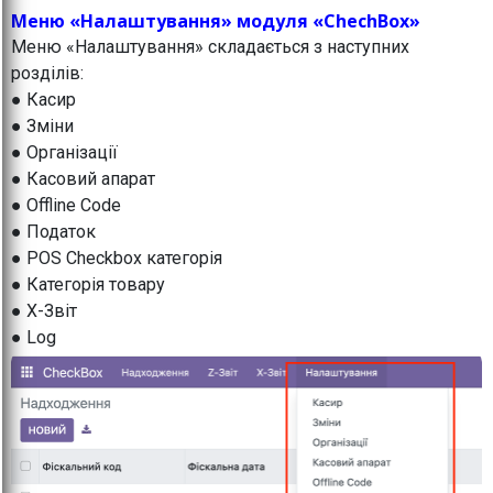
Меню «Налаштування» модуля «ChechBox»
Меню «Налаштування» складається з наступних
розділів:
● Касир
● Зміни
● Організації
● Касовий апарат
● Offline Code
● Податок
● POS Checkbox категорія
● Категорія товару
● X-Звіт
● Log