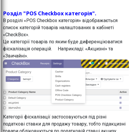
Розділ "POS Checkbox категорія".
В розділі «POS Checkbox категорія» відображається
список категорій товарів налаштованих в кабінеті
«CheckBox».
Це категорії товарів по яким буде диференціюватися
фіскалізація операцій. Наприкладі: «Акцизні» та
«Звичайні».
Категорії фіскалізації застосовуються під різні
податкові ставки для продажу товару, тобто підакцизні
товари обліковуються по податковій ставці акцизу,