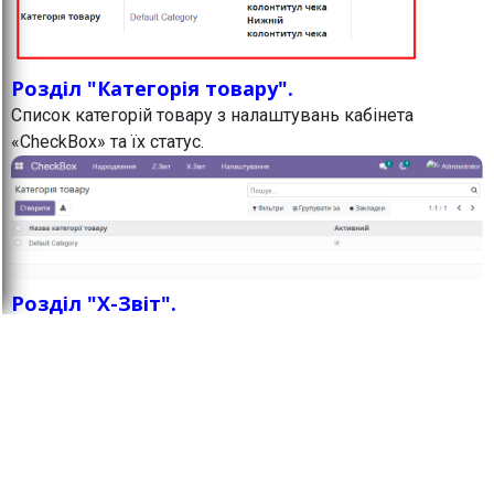
Розділ "Категорія товару".
Список категорій товару з налаштувань кабінета
«CheckBox» та їх статус.
Розділ "X-Звіт".
ВАЖЛИВО:
Як по Х-звіту, так і по Z-звіту всі
цифри отримуємо від Чекбоксу і ніяких
розрахунків модуль не робить. Якщо виникають питання
з приводу округлення або сум, то треба розбиратись в
кабінеті чекбоксу тому, що модуль лише бере
звідти цифри і відображає в Odoo.