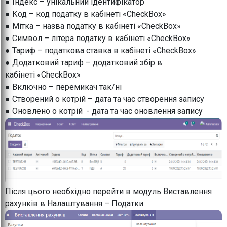
● Індекс – унікальний ідентифікатор
● Код – код податку в кабінеті «CheckBox»
● Мітка – назва податку в кабінеті «CheckBox»
● Символ – літера податку в кабінеті «CheckBox»
● Тариф – податкова ставка в кабінеті «CheckBox»
● Додатковий тариф – додатковий збір в
кабінеті «CheckBox»
● Включно – перемикач так/ні
● Створений о котрій – дата та час створення запису
● Оновлено о котрій - дата та час оновлення запису
Після цього необхідно перейти в модуль Виставлення
рахунків в Налаштування – Податки: