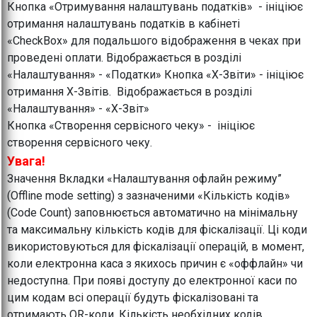
Кнопка «Отримування налаштувань податків» - ініціює
отримання налаштувань податків в кабінеті
«CheckBox» для подальшого відображення в чеках при
проведені оплати. Відображається в розділі
«Налаштування» - «Податки» Кнопка «Х-Звіти» - ініціює
отримання Х-Звітів. Відображається в розділі
«Налаштування» - «Х-Звіт»
Кнопка «Створення сервісного чеку» - ініціює
створення сервісного чеку.
Увага!
Значення Вкладки «Налаштування офлайн режиму”
(Offline mode setting) з зазначеними «Кількість кодів»
(Code Count) заповнюється автоматично на мінімальну
та максимальну кількість кодів для фіскалізації. Ці коди
використовуються для фіскалізації операцій, в момент,
коли електронна каса з якихось причин є «оффлайн» чи
недоступна. При появі доступу до електронної каси по
цим кодам всі операції будуть фіскалізовані та
отримають QR-коди. Кількість необхідних кодів