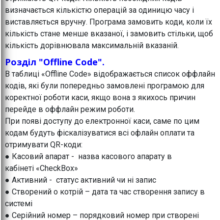
визначається кількістю операцій за одиницю часу і
виставляється вручну. Програма замовить коди, коли їх
кількість стане менше вказаної, і замовить стільки, щоб
кількість дорівнювала максимальній вказаній.
Розділ "Offline Code".
В таблиці «Offline Code» відображається список оффлайн
кодів, які були попередньо замовлені програмою для
коректної роботи каси, якщо вона з якихось причин
перейде в оффлайн режим роботи.
При появі доступу до електронної каси, саме по цим
кодам будуть фіскалізуватися всі офлайн оплати та
отримувати QR-коди:
● Касовий апарат - назва касового апарату в
кабінеті «CheckBox»
● Активний - статус активний чи ні запис
● Створений о котрій – дата та час створення запису в
системі
● Серійний номер – порядковий номер при створені