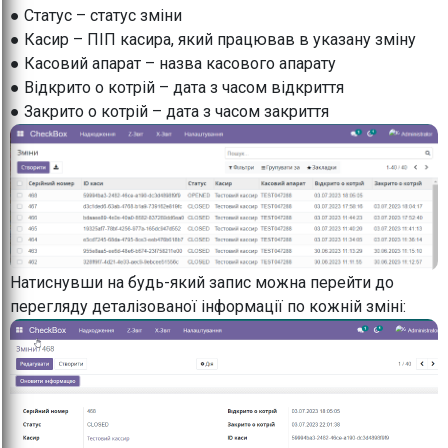
● Статус – статус зміни
● Касир – ПІП касира, який працював в указану зміну
● Касовий апарат – назва касового апарату
● Відкрито о котрій – дата з часом відкриття
● Закрито о котрій – дата з часом закриття
Натиснувши на будь-який запис можна перейти до
перегляду деталізованої інформації по кожній зміні: