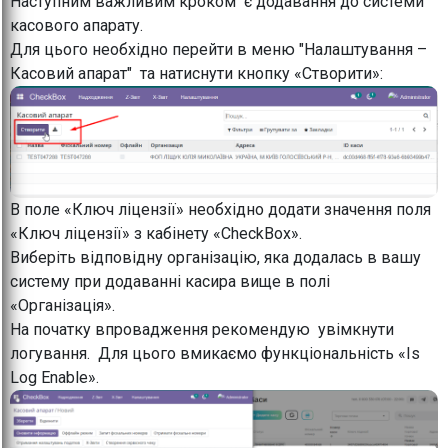
Наступним важливим кроком є додавання до системи
касового апарату.
Для цього необхідно перейти в меню "Налаштування –
Касовий апарат" та натиснути кнопку «Створити»:
В поле «Ключ ліцензії» необхідно додати значення поля
«Ключ ліцензії» з кабінету «CheckBox».
Виберіть відповідну організацію, яка додалась в вашу
систему при додаванні касира вище в полі
«Організація».
На початку впровадження рекомендую увімкнути
логування. Для цього вмикаємо функціональність «Is
Log Enable».