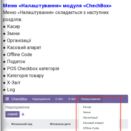
Меню «Налаштування» модуля «ChechBox»
Меню «Налаштування» складається з наступних
розділів:
● Касир
● Зміни
● Організації
● Касовий апарат
● Offline Code
● Податок
● POS Checkbox категорія
● Категорія товару
● X-Звіт
● Log