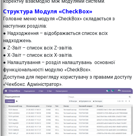
коректну взаємодію між модулями системи.
Структура Модуля «CheckBox»
Головне меню модуля «CheckBox» складається з
наступних розділів:
● Надходження – відображається список всіх
надходжень.
● Z-Звіт – список всіх Z-звітів.
● X-Звіт – список всіх X-звітів.
● Налаштування – розділ налаштувань основної
функціональності модулю «CheckBox».
Доступна для перегляду користувачу з правами доступу
«Чекбокс. Адміністратор».