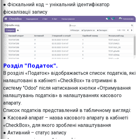
● Фіскальний код – унікальний ідентифікатор
фіскалізації запису
Розділ "Податок".
В розділі «Податок» відображається список податків, які
налаштовані в кабінеті «CheckBox» та отримані в
систему "Odoo" після натискання кнопки «Отримування
налаштувань податків» в налаштуваннях касового
апарату.
Список податків представлений в табличному вигляді:
● Касовий апарат – назва касового апарату в кабінеті
«CheckBox», для якого зроблені налаштування
● Активний – статус запису