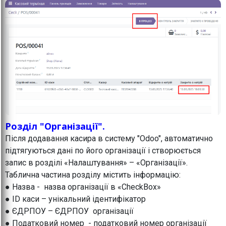
Розділ "Організації".
Після додавання касира в систему "Odoo", автоматично
підтягуються дані по його організації і створюється
запис в розділі «Налаштування» – «Організації».
Таблична частина розділу містить інформацію:
● Назва - назва організації в «CheckBox»
● ID каси – унікальний ідентифікатор
● ЄДРПОУ – ЄДРПОУ організації
● Податковий номер - податковий номер організації