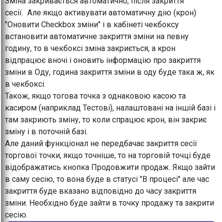
Зміна закривається автоматично, після закриття
сесії. Але якщо активувати автоматичну дію (крон)
"Оновити Checkbox зміни" і в кабінеті чекбоксу
встановити автоматичне закриття зміни на певну
годину, то в чекбоксі зміна закриється, а крон
відпрацює вночі і оновить інформацію про закриття
зміни в Оду, година закриття зміни в оду буде така ж, як
в чекбоксі.
Також, якщо тогова точка з однаковою касою та
касиром (наприклад Тестові), налаштовані на іншій базі і
там закриють зміну, то коли спрацює крон, він закриє
зміну і в поточній базі.
Але даний функціонал не передбачає закриття сесії
торгової точки, якщо точніше, то на торговій точці буде
відображатись кнопка Продовжити продаж. Якщо зайти
в саму сесію, то вона буде в статусі "В процесі" але час
закриття буде вказано відповідно до часу закриття
зміни. Необхідно буде зайти в точку продажу та закрити
сесію.