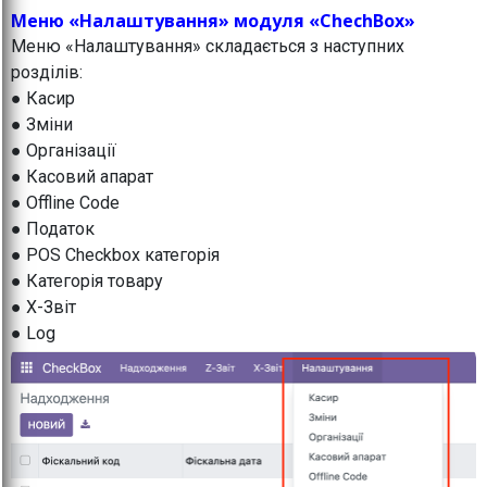
Меню «Налаштування» модуля «ChechBox»
Меню «Налаштування» складається з наступних
розділів:
● Касир
● Зміни
● Організації
● Касовий апарат
● Offline Code
● Податок
● POS Checkbox категорія
● Категорія товару
● X-Звіт
● Log