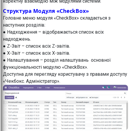
коректну взаємодію між модулями системи.
Структура Модуля «CheckBox»
Головне меню модуля «CheckBox» складається з
наступних розділів:
● Надходження – відображається список всіх
надходжень.
● Z-Звіт – список всіх Z-звітів.
● X-Звіт – список всіх X-звітів.
● Налаштування – розділ налаштувань основної
функціональності модулю «CheckBox».
Доступна для перегляду користувачу з правами доступу
«Чекбокс. Адміністратор».