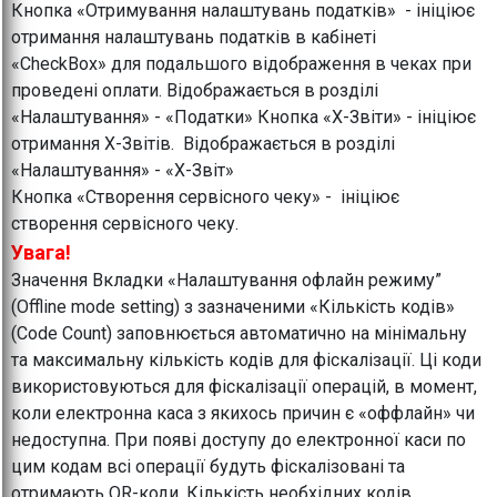
Кнопка «Отримування налаштувань податків» - ініціює
отримання налаштувань податків в кабінеті
«CheckBox» для подальшого відображення в чеках при
проведені оплати. Відображається в розділі
«Налаштування» - «Податки» Кнопка «Х-Звіти» - ініціює
отримання Х-Звітів. Відображається в розділі
«Налаштування» - «Х-Звіт»
Кнопка «Створення сервісного чеку» - ініціює
створення сервісного чеку.
Увага!
Значення Вкладки «Налаштування офлайн режиму”
(Offline mode setting) з зазначеними «Кількість кодів»
(Code Count) заповнюється автоматично на мінімальну
та максимальну кількість кодів для фіскалізації. Ці коди
використовуються для фіскалізації операцій, в момент,
коли електронна каса з якихось причин є «оффлайн» чи
недоступна. При появі доступу до електронної каси по
цим кодам всі операції будуть фіскалізовані та
отримають QR-коди. Кількість необхідних кодів