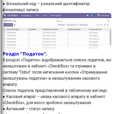
● Фіскальний код – унікальний ідентифікатор
фіскалізації запису
Розділ "Податок".
В розділі «Податок» відображається список податків, які
налаштовані в кабінеті «CheckBox» та отримані в
систему "Odoo" після натискання кнопки «Отримування
налаштувань податків» в налаштуваннях касового
апарату.
Список податків представлений в табличному вигляді:
● Касовий апарат – назва касового апарату в кабінеті
«CheckBox», для якого зроблені налаштування
● Активний – статус запису