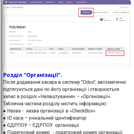
Розділ "Організації".
Після додавання касира в систему "Odoo", автоматично
підтягуються дані по його організації і створюється
запис в розділі «Налаштування» – «Організації».
Таблична частина розділу містить інформацію:
● Назва - назва організації в «CheckBox»
● ID каси – унікальний ідентифікатор
● ЄДРПОУ – ЄДРПОУ організації
● Податковий номер - податковий номер організації