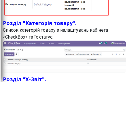
Розділ "Категорія товару".
Список категорій товару з налаштувань кабінета
«CheckBox» та їх статус.
Розділ "X-Звіт".
ВАЖЛИВО:
Як по Х-звіту, так і по Z-звіту всі
цифри отримуємо від Чекбоксу і ніяких
розрахунків модуль не робить. Якщо виникають питання
з приводу округлення або сум, то треба розбиратись в
кабінеті чекбоксу тому, що модуль лише бере
звідти цифри і відображає в Odoo.