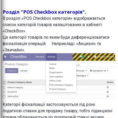
Розділ "POS Checkbox категорія".
В розділі «POS Checkbox категорія» відображається
список категорій товарів налаштованих в кабінеті
«CheckBox».
Це категорії товарів по яким буде диференціюватися
фіскалізація операцій. Наприкладі: «Акцизні» та
«Звичайні».
Категорії фіскалізації застосовуються під різні
податкові ставки для продажу товару, тобто підакцизні
товари обліковуються по податковій ставці акцизу,