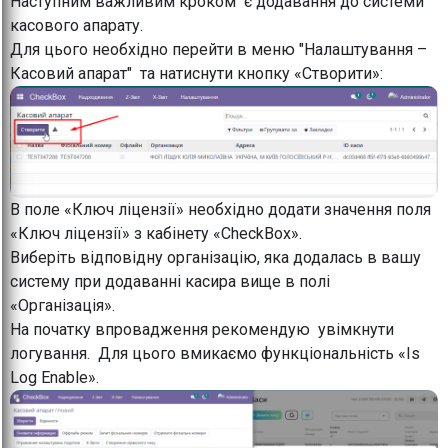
Наступним важливим кроком є додавання до системи
касового апарату.
Для цього необхідно перейти в меню "Налаштування –
Касовий апарат" та натиснути кнопку «Створити»:
В поле «Ключ ліцензії» необхідно додати значення поля
«Ключ ліцензії» з кабінету «CheckBox».
Виберіть відповідну організацію, яка додалась в вашу
систему при додаванні касира вище в полі
«Організація».
На початку впровадження рекомендую увімкнути
логування. Для цього вмикаємо функціональність «Is
Log Enable».