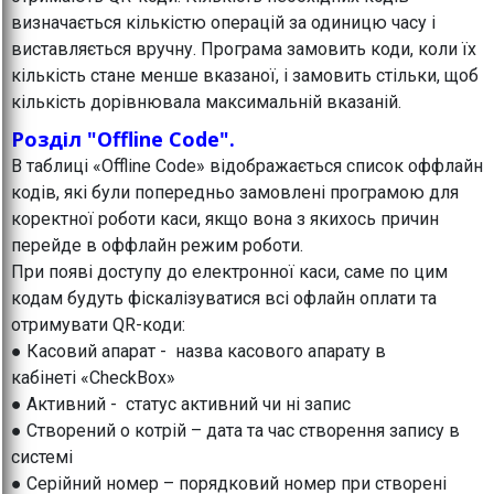
визначається кількістю операцій за одиницю часу і
виставляється вручну. Програма замовить коди, коли їх
кількість стане менше вказаної, і замовить стільки, щоб
кількість дорівнювала максимальній вказаній.
Розділ "Offline Code".
В таблиці «Offline Code» відображається список оффлайн
кодів, які були попередньо замовлені програмою для
коректної роботи каси, якщо вона з якихось причин
перейде в оффлайн режим роботи.
При появі доступу до електронної каси, саме по цим
кодам будуть фіскалізуватися всі офлайн оплати та
отримувати QR-коди:
● Касовий апарат - назва касового апарату в
кабінеті «CheckBox»
● Активний - статус активний чи ні запис
● Створений о котрій – дата та час створення запису в
системі
● Серійний номер – порядковий номер при створені