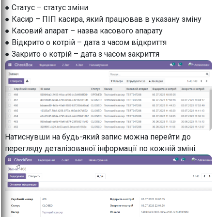
● Статус – статус зміни
● Касир – ПІП касира, який працював в указану зміну
● Касовий апарат – назва касового апарату
● Відкрито о котрій – дата з часом відкриття
● Закрито о котрій – дата з часом закриття
Натиснувши на будь-який запис можна перейти до
перегляду деталізованої інформації по кожній зміні: