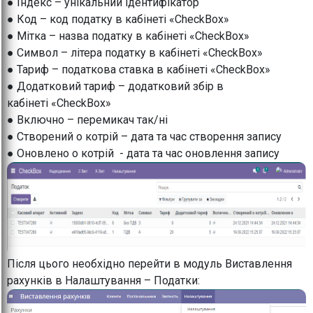
● Індекс – унікальний ідентифікатор
● Код – код податку в кабінеті «CheckBox»
● Мітка – назва податку в кабінеті «CheckBox»
● Символ – літера податку в кабінеті «CheckBox»
● Тариф – податкова ставка в кабінеті «CheckBox»
● Додатковий тариф – додатковий збір в
кабінеті «CheckBox»
● Включно – перемикач так/ні
● Створений о котрій – дата та час створення запису
● Оновлено о котрій - дата та час оновлення запису
Після цього необхідно перейти в модуль Виставлення
рахунків в Налаштування – Податки: