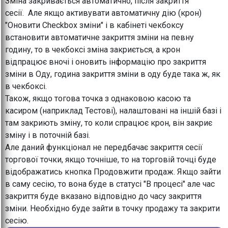
Зміна закривається автоматично, після закриття
сесії. Але якщо активувати автоматичну дію (крон)
"Оновити Checkbox зміни" і в кабінеті чекбоксу
встановити автоматичне закриття зміни на певну
годину, то в чекбоксі зміна закриється, а крон
відпрацює вночі і оновить інформацію про закриття
зміни в Оду, година закриття зміни в оду буде така ж, як
в чекбоксі.
Також, якщо тогова точка з однаковою касою та
касиром (наприклад Тестові), налаштовані на іншій базі і
там закриють зміну, то коли спрацює крон, він закриє
зміну і в поточній базі.
Але даний функціонал не передбачає закриття сесії
торгової точки, якщо точніше, то на торговій точці буде
відображатись кнопка Продовжити продаж. Якщо зайти
в саму сесію, то вона буде в статусі "В процесі" але час
закриття буде вказано відповідно до часу закриття
зміни. Необхідно буде зайти в точку продажу та закрити
сесію.