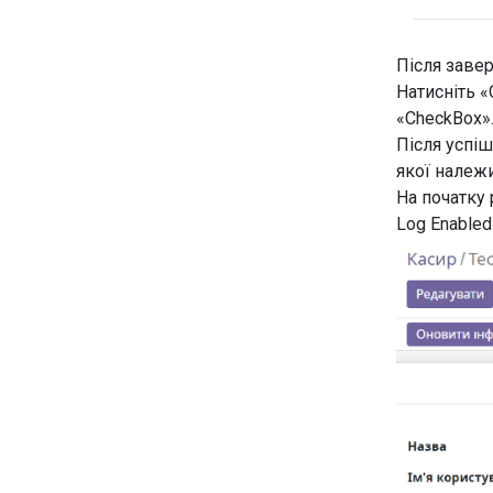
Після заве
Натисніть «
«CheckBox
Після успіш
якої належ
На початку
Log Enabled