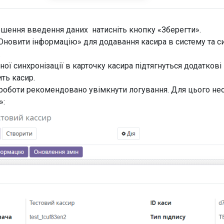
ршення введення даних натисніть кнопку «Зберегти».
Оновити інформацію» для додавання касира в систему та си
».
ної синхронізації в карточку касира підтягнуться додаткові н
ить касир.
 роботи рекомендовано увімкнути логування. Для цього не
»: