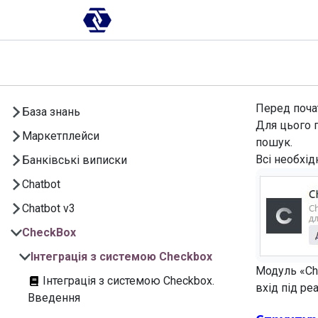
Skip to Content
AI-платформа
Впровадження
Перед почат
База знань
Для цього 
Маркетплейси
пошук.
Всі необхід
Банківські виписки
Chatbot
Chatbot v3
CheckBox
Інтеграція з системою Checkbox
Модуль «C
Інтеграція з системою Checkbox.
вхід під р
Введення