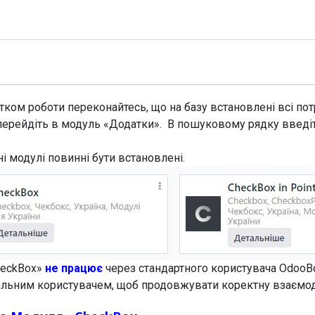
Модулі
Документація
Підтримка
Компанія
ком роботи переконайтесь, що на базу встановлені всі потр
перейдіть в модуль «Додатки». В пошуковому рядку введі
ні модулі повинні бути встановлені.
heckBox»
не працює
через стандартного користувача OdooB
еальним користувачем, щоб продовжувати коректну взаємо