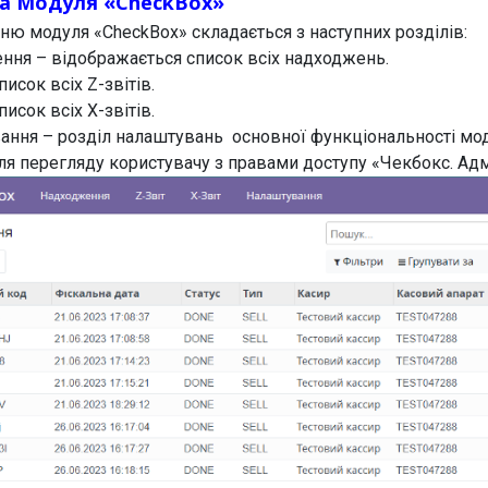
ра Модуля «CheckBox»
ню модуля «CheckBox» складається з наступних розділів:
ння – відображається список всіх надходжень.
писок всіх Z-звітів.
писок всіх X-звітів.
ання – розділ налаштувань основної функціональності мо
ля перегляду користувачу з правами доступу «Чекбокс. Адм