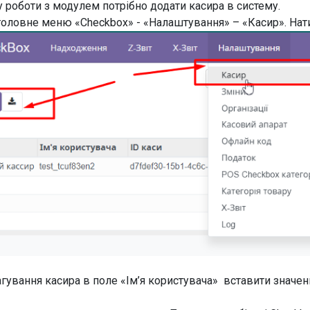
у роботи з модулем потрібно додати касира в систему.
головне меню «Checkbox» - «Налаштування» – «Касир». Нат
агування касира в поле «Ім’я користувача» вставити значенн
.