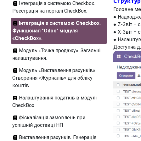
Структу
Інтеграція з системою Checkbox.
Головне ме
Реєстрація на порталі CheckBox.
● Надходже
Інтеграція з системою Checkbox.
● Z-Звіт – с
Функціонал "Odoo" модуля
● X-Звіт – с
«CheckBox».
● Налаштув
Доступна д
Модуль «Точка продажу». Загальні
налаштування.
Модуль «Виставлення рахунків».
Створення «Журналів» для обліку
коштів
Налаштування податків в модулі
CheckBox
Фіскалізація замовлень при
успішній доставці НП
Виставлення рахунків. Генерація