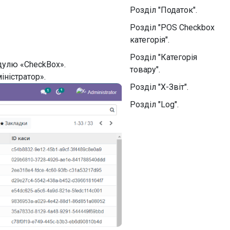
Розділ "Податок".
Розділ "POS Checkbox
категорія".
Розділ "Категорія
дулю «CheckBox».
товару".
іністратор».
Розділ "X-Звіт".
Розділ "Log".