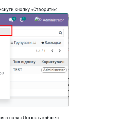
иснути кнопку «Створити»:
я з поля «Логін» в кабінеті