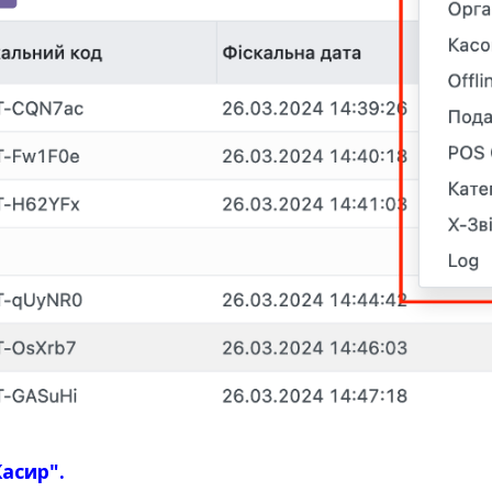
Касир".