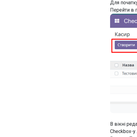
Для початк
Перейти в 
В вікні ред
Checkbox-у