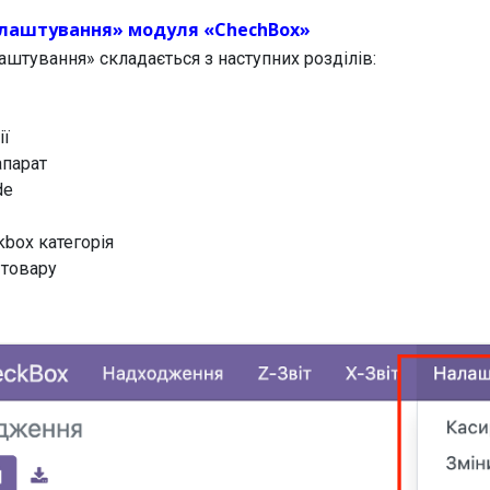
лаштування» модуля «ChechBox»
штування» складається з наступних розділів:
ії
апарат
de
kbox категорія
 товару