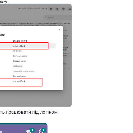
x-у:
уть працювати під логіном