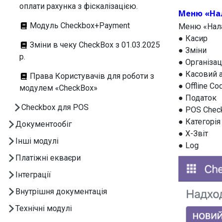
оплати рахунка з фіскалізацією.
Меню «На
Модуль Checkbox+Payment
Меню «Нала
● Касир
Зміни в чеку CheckBox з 01.03.2025
● Зміни
р.
● Організац
● Касовий 
Права Користувачів для роботи з
● Offline Co
модулем «CheckBox»
● Податок
Checkbox для POS
● POS Chec
● Категорія
Документообіг
● X-Звіт
Інші модулі
● Log
Платіжні екваєри
Інтеграції
Внутрішня документація
Технічні модулі