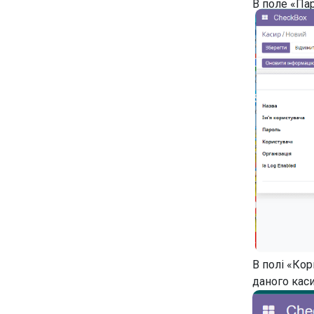
В поле «Пар
В полі «Кор
даного каси