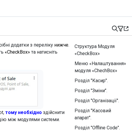
ібні додатки з переліку
нижче.
Структура Модуля
ть
«CheckBox»
та натисніть
«CheckBox»
Меню «Налаштування»
модуля «ChechBox»
Розділ "Касир".
Розділ "Зміни".
Розділ "Організації".
Розділ "Касовий
ot,
тому необхідно
здійснити
апарат".
дію між модулями системи.
Розділ "Offline Code".