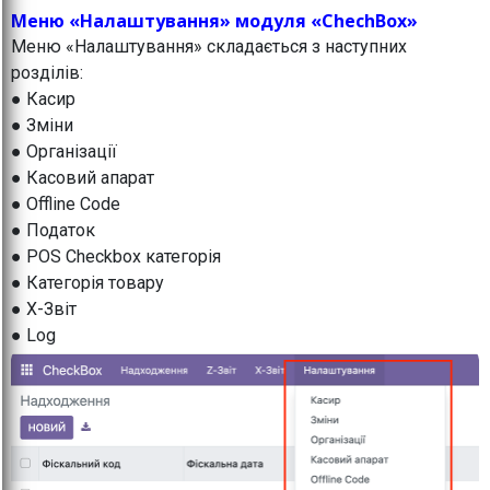
Меню «Налаштування» модуля «ChechBox»
Меню «Налаштування» складається з наступних
розділів:
● Касир
● Зміни
● Організації
● Касовий апарат
● Offline Code
● Податок
● POS Checkbox категорія
● Категорія товару
● X-Звіт
● Log