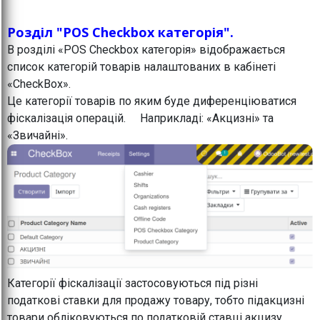
Розділ "POS Checkbox категорія".
В розділі «POS Checkbox категорія» відображається
список категорій товарів налаштованих в кабінеті
«CheckBox».
Це категорії товарів по яким буде диференціюватися
фіскалізація операцій. Наприкладі: «Акцизні» та
«Звичайні».
Категорії фіскалізації застосовуються під різні
податкові ставки для продажу товару, тобто підакцизні
товари обліковуються по податковій ставці акцизу,