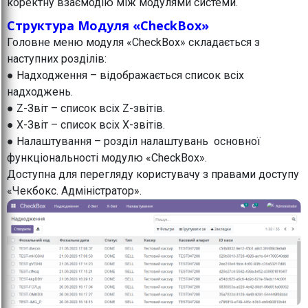
коректну взаємодію між модулями системи.
Структура Модуля «CheckBox»
Головне меню модуля «CheckBox» складається з
наступних розділів:
● Надходження – відображається список всіх
надходжень.
● Z-Звіт – список всіх Z-звітів.
● X-Звіт – список всіх X-звітів.
● Налаштування – розділ налаштувань основної
функціональності модулю «CheckBox».
Доступна для перегляду користувачу з правами доступу
«Чекбокс. Адміністратор».