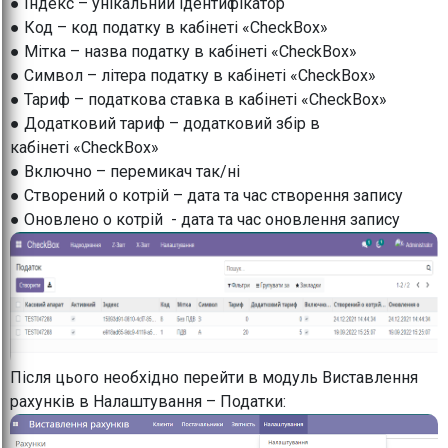
● Індекс – унікальний ідентифікатор
● Код – код податку в кабінеті «CheckBox»
● Мітка – назва податку в кабінеті «CheckBox»
● Символ – літера податку в кабінеті «CheckBox»
● Тариф – податкова ставка в кабінеті «CheckBox»
● Додатковий тариф – додатковий збір в
кабінеті «CheckBox»
● Включно – перемикач так/ні
● Створений о котрій – дата та час створення запису
● Оновлено о котрій - дата та час оновлення запису
Після цього необхідно перейти в модуль Виставлення
рахунків в Налаштування – Податки: