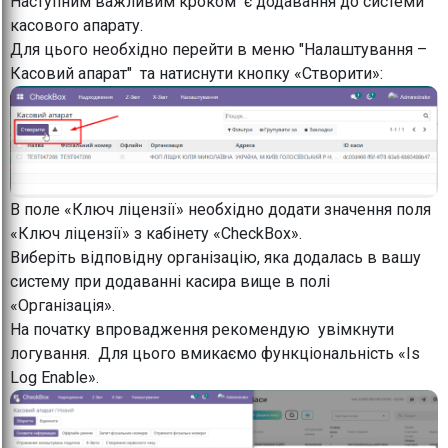
Наступним важливим кроком є додавання до системи
касового апарату.
Для цього необхідно перейти в меню "Налаштування –
Касовий апарат" та натиснути кнопку «Створити»:
В поле «Ключ ліцензії» необхідно додати значення поля
«Ключ ліцензії» з кабінету «CheckBox».
Виберіть відповідну організацію, яка додалась в вашу
систему при додаванні касира вище в полі
«Організація».
На початку впровадження рекомендую увімкнути
логування. Для цього вмикаємо функціональність «Is
Log Enable».