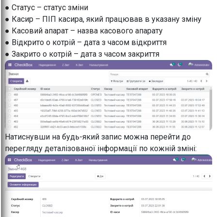
● Статус – статус зміни
● Касир – ПІП касира, який працював в указану зміну
● Касовий апарат – назва касового апарату
● Відкрито о котрій – дата з часом відкриття
● Закрито о котрій – дата з часом закриття
Натиснувши на будь-який запис можна перейти до
перегляду деталізованої інформації по кожній зміні: