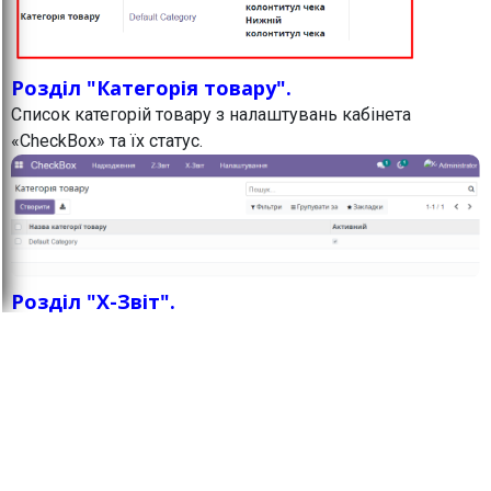
Розділ "Категорія товару".
Список категорій товару з налаштувань кабінета
«CheckBox» та їх статус.
Розділ "X-Звіт".
ВАЖЛИВО:
Як по Х-звіту, так і по Z-звіту всі
цифри отримуємо від Чекбоксу і ніяких
розрахунків модуль не робить. Якщо виникають питання
з приводу округлення або сум, то треба розбиратись в
кабінеті чекбоксу тому, що модуль лише бере
звідти цифри і відображає в Odoo.