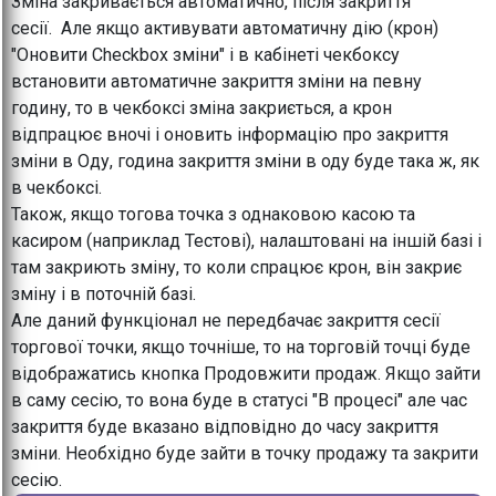
Зміна закривається автоматично, після закриття
сесії. Але якщо активувати автоматичну дію (крон)
"Оновити Checkbox зміни" і в кабінеті чекбоксу
встановити автоматичне закриття зміни на певну
годину, то в чекбоксі зміна закриється, а крон
відпрацює вночі і оновить інформацію про закриття
зміни в Оду, година закриття зміни в оду буде така ж, як
в чекбоксі.
Також, якщо тогова точка з однаковою касою та
касиром (наприклад Тестові), налаштовані на іншій базі і
там закриють зміну, то коли спрацює крон, він закриє
зміну і в поточній базі.
Але даний функціонал не передбачає закриття сесії
торгової точки, якщо точніше, то на торговій точці буде
відображатись кнопка Продовжити продаж. Якщо зайти
в саму сесію, то вона буде в статусі "В процесі" але час
закриття буде вказано відповідно до часу закриття
зміни. Необхідно буде зайти в точку продажу та закрити
сесію.