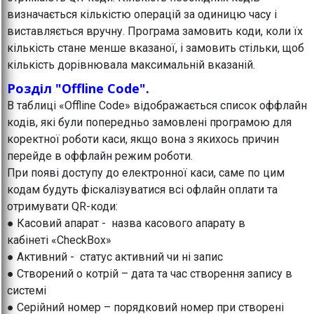
визначається кількістю операцій за одиницю часу і
виставляється вручну. Програма замовить коди, коли їх
кількість стане менше вказаної, і замовить стільки, щоб
кількість дорівнювала максимальній вказаній.
Розділ "Offline Code".
В таблиці «Offline Code» відображається список оффлайн
кодів, які були попередньо замовлені програмою для
коректної роботи каси, якщо вона з якихось причин
перейде в оффлайн режим роботи.
При появі доступу до електронної каси, саме по цим
кодам будуть фіскалізуватися всі офлайн оплати та
отримувати QR-коди:
● Касовий апарат - назва касового апарату в
кабінеті «CheckBox»
● Активний - статус активний чи ні запис
● Створений о котрій – дата та час створення запису в
системі
● Серійний номер – порядковий номер при створені