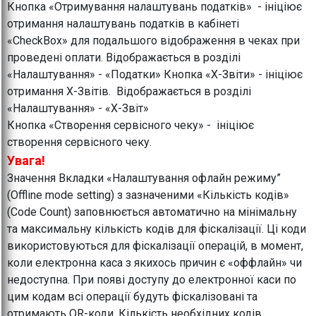
Кнопка «Отримування налаштувань податків» - ініціює
отримання налаштувань податків в кабінеті
«CheckBox» для подальшого відображення в чеках при
проведені оплати. Відображається в розділі
«Налаштування» - «Податки» Кнопка «Х-Звіти» - ініціює
отримання Х-Звітів. Відображається в розділі
«Налаштування» - «Х-Звіт»
Кнопка «Створення сервісного чеку» - ініціює
створення сервісного чеку.
Увага!
Значення Вкладки «Налаштування офлайн режиму”
(Offline mode setting) з зазначеними «Кількість кодів»
(Code Count) заповнюється автоматично на мінімальну
та максимальну кількість кодів для фіскалізації. Ці коди
використовуються для фіскалізації операцій, в момент,
коли електронна каса з якихось причин є «оффлайн» чи
недоступна. При появі доступу до електронної каси по
цим кодам всі операції будуть фіскалізовані та
отримають QR-коди. Кількість необхідних кодів