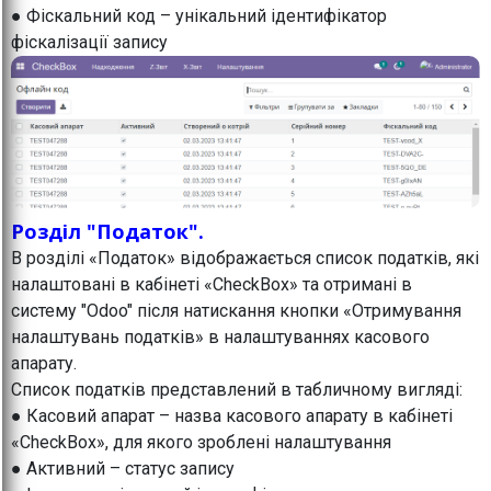
● Фіскальний код – унікальний ідентифікатор
фіскалізації запису
Розділ "Податок".
В розділі «Податок» відображається список податків, які
налаштовані в кабінеті «CheckBox» та отримані в
систему "Odoo" після натискання кнопки «Отримування
налаштувань податків» в налаштуваннях касового
апарату.
Список податків представлений в табличному вигляді:
● Касовий апарат – назва касового апарату в кабінеті
«CheckBox», для якого зроблені налаштування
● Активний – статус запису