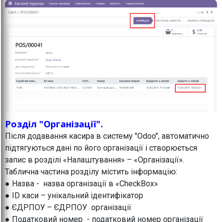
Розділ "Організації".
Після додавання касира в систему "Odoo", автоматично
підтягуються дані по його організації і створюється
запис в розділі «Налаштування» – «Організації».
Таблична частина розділу містить інформацію:
● Назва - назва організації в «CheckBox»
● ID каси – унікальний ідентифікатор
● ЄДРПОУ – ЄДРПОУ організації
● Податковий номер - податковий номер організації