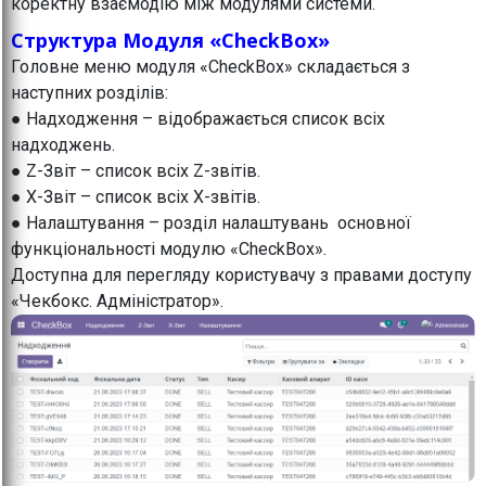
коректну взаємодію між модулями системи.
Структура Модуля «CheckBox»
Головне меню модуля «CheckBox» складається з
наступних розділів:
● Надходження – відображається список всіх
надходжень.
● Z-Звіт – список всіх Z-звітів.
● X-Звіт – список всіх X-звітів.
● Налаштування – розділ налаштувань основної
функціональності модулю «CheckBox».
Доступна для перегляду користувачу з правами доступу
«Чекбокс. Адміністратор».