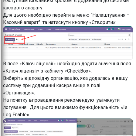
Наступним важливим кроком є додавання до системи
касового апарату.
Для цього необхідно перейти в меню "Налаштування –
Касовий апарат" та натиснути кнопку «Створити»:
В поле «Ключ ліцензії» необхідно додати значення поля
«Ключ ліцензії» з кабінету «CheckBox».
Виберіть відповідну організацію, яка додалась в вашу
систему при додаванні касира вище в полі
«Організація».
На початку впровадження рекомендую увімкнути
логування. Для цього вмикаємо функціональність «Is
Log Enable».