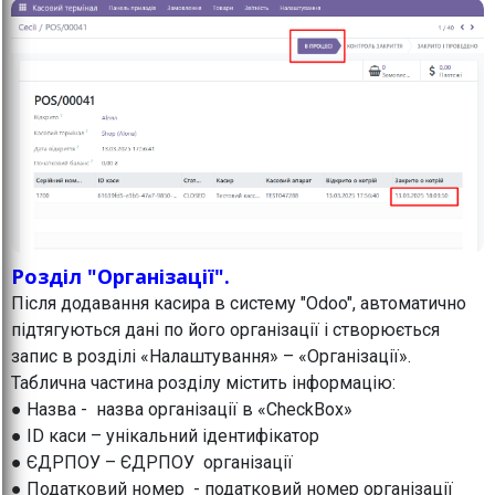
Розділ "Організації".
Після додавання касира в систему "Odoo", автоматично
підтягуються дані по його організації і створюється
запис в розділі «Налаштування» – «Організації».
Таблична частина розділу містить інформацію:
● Назва - назва організації в «CheckBox»
● ID каси – унікальний ідентифікатор
● ЄДРПОУ – ЄДРПОУ організації
● Податковий номер - податковий номер організації