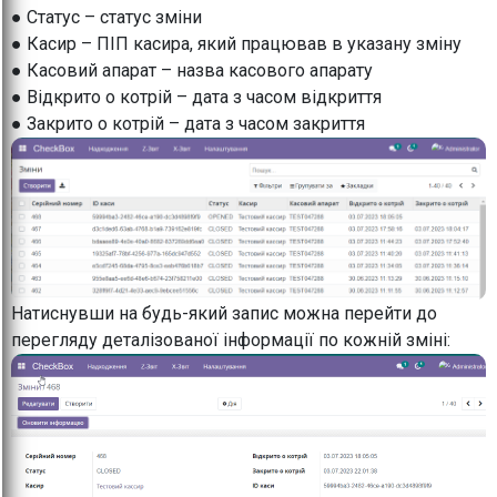
● Статус – статус зміни
● Касир – ПІП касира, який працював в указану зміну
● Касовий апарат – назва касового апарату
● Відкрито о котрій – дата з часом відкриття
● Закрито о котрій – дата з часом закриття
Натиснувши на будь-який запис можна перейти до
перегляду деталізованої інформації по кожній зміні: