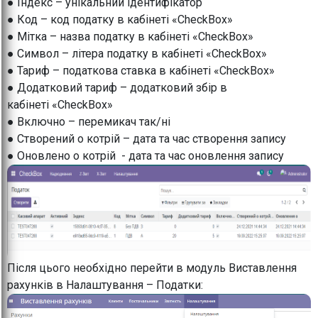
● Індекс – унікальний ідентифікатор
● Код – код податку в кабінеті «CheckBox»
● Мітка – назва податку в кабінеті «CheckBox»
● Символ – літера податку в кабінеті «CheckBox»
● Тариф – податкова ставка в кабінеті «CheckBox»
● Додатковий тариф – додатковий збір в
кабінеті «CheckBox»
● Включно – перемикач так/ні
● Створений о котрій – дата та час створення запису
● Оновлено о котрій - дата та час оновлення запису
Після цього необхідно перейти в модуль Виставлення
рахунків в Налаштування – Податки: