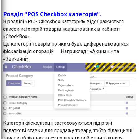
Розділ "POS Checkbox категорія".
В розділі «POS Checkbox категорія» відображається
список категорій товарів налаштованих в кабінеті
«CheckBox».
Це категорії товарів по яким буде диференціюватися
фіскалізація операцій. Наприкладі: «Акцизні» та
«Звичайні».
Категорії фіскалізації застосовуються під різні
податкові ставки для продажу товару, тобто підакцизні
товари обліковуються по податковій ставці акцизу,