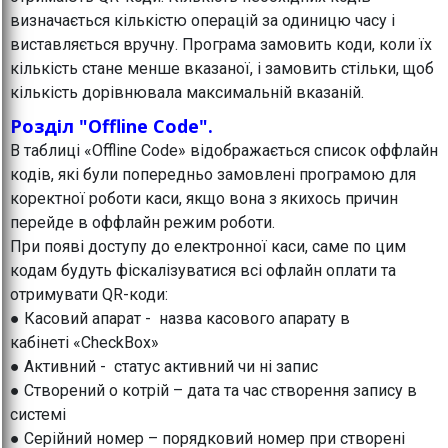
визначається кількістю операцій за одиницю часу і
виставляється вручну. Програма замовить коди, коли їх
кількість стане менше вказаної, і замовить стільки, щоб
кількість дорівнювала максимальній вказаній.
Розділ "Offline Code".
В таблиці «Offline Code» відображається список оффлайн
кодів, які були попередньо замовлені програмою для
коректної роботи каси, якщо вона з якихось причин
перейде в оффлайн режим роботи.
При появі доступу до електронної каси, саме по цим
кодам будуть фіскалізуватися всі офлайн оплати та
отримувати QR-коди:
● Касовий апарат - назва касового апарату в
кабінеті «CheckBox»
● Активний - статус активний чи ні запис
● Створений о котрій – дата та час створення запису в
системі
● Серійний номер – порядковий номер при створені