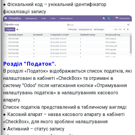
● Фіскальний код – унікальний ідентифікатор
фіскалізації запису
Розділ "Податок".
В розділі «Податок» відображається список податків, які
налаштовані в кабінеті «CheckBox» та отримані в
систему "Odoo" після натискання кнопки «Отримування
налаштувань податків» в налаштуваннях касового
апарату.
Список податків представлений в табличному вигляді:
● Касовий апарат – назва касового апарату в кабінеті
«CheckBox», для якого зроблені налаштування
● Активний – статус запису