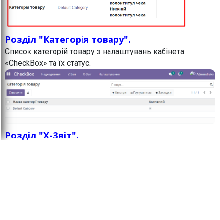
Розділ "Категорія товару".
Список категорій товару з налаштувань кабінета
«CheckBox» та їх статус.
Розділ "X-Звіт".
ВАЖЛИВО:
Як по Х-звіту, так і по Z-звіту всі
цифри отримуємо від Чекбоксу і ніяких
розрахунків модуль не робить. Якщо виникають питання
з приводу округлення або сум, то треба розбиратись в
кабінеті чекбоксу тому, що модуль лише бере
звідти цифри і відображає в Odoo.