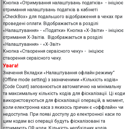
Кнопка «Отримування налаштувань податків» - ініціює
отримання налаштувань податків в кабінеті
«CheckBox» для подальшого відображення в чеках при
проведені оплати. Відображається в розділі
«Налаштування» - «Податки» Кнопка «Х-Звіти» - ініціює
отримання Х-Звітів. Відображається в розділі
«Налаштування» - «Х-Звіт»
Кнопка «Створення сервісного чеку» - ініціює
створення сервісного чеку.
Увага!
Значення Вкладки «Налаштування офлайн режиму”
(Offline mode setting) з зазначеними «Кількість кодів»
(Code Count) заповнюється автоматично на мінімальну
та максимальну кількість кодів для фіскалізації. Ці коди
використовуються для фіскалізації операцій, в момент,
коли електронна каса з якихось причин є «оффлайн» чи
недоступна. При появі доступу до електронної каси по
цим кодам всі операції будуть фіскалізовані та
отримають QR-коди. Кількість необхідних кодів