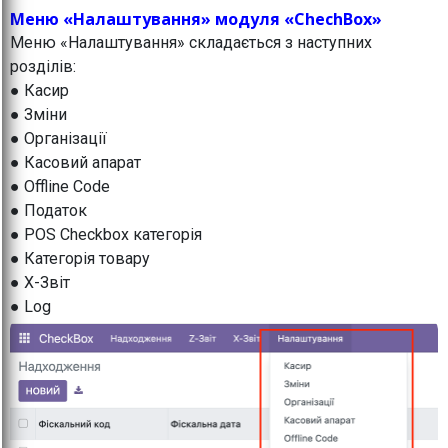
Меню «Налаштування» модуля «ChechBox»
Меню «Налаштування» складається з наступних
розділів:
● Касир
● Зміни
● Організації
● Касовий апарат
● Offline Code
● Податок
● POS Checkbox категорія
● Категорія товару
● X-Звіт
● Log