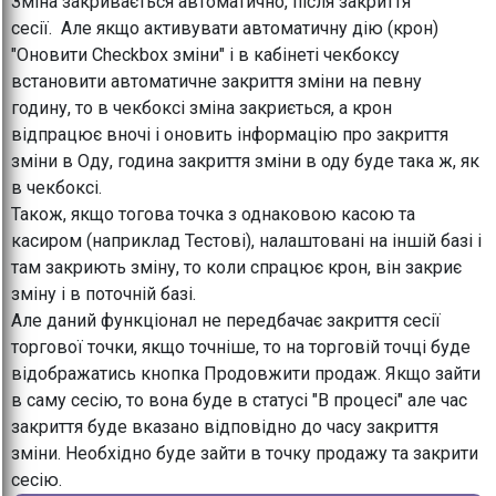
Зміна закривається автоматично, після закриття
сесії. Але якщо активувати автоматичну дію (крон)
"Оновити Checkbox зміни" і в кабінеті чекбоксу
встановити автоматичне закриття зміни на певну
годину, то в чекбоксі зміна закриється, а крон
відпрацює вночі і оновить інформацію про закриття
зміни в Оду, година закриття зміни в оду буде така ж, як
в чекбоксі.
Також, якщо тогова точка з однаковою касою та
касиром (наприклад Тестові), налаштовані на іншій базі і
там закриють зміну, то коли спрацює крон, він закриє
зміну і в поточній базі.
Але даний функціонал не передбачає закриття сесії
торгової точки, якщо точніше, то на торговій точці буде
відображатись кнопка Продовжити продаж. Якщо зайти
в саму сесію, то вона буде в статусі "В процесі" але час
закриття буде вказано відповідно до часу закриття
зміни. Необхідно буде зайти в точку продажу та закрити
сесію.