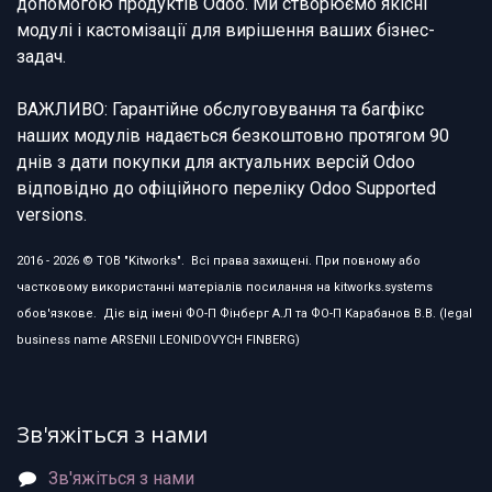
допомогою продуктів Odoo. Ми створюємо якісні
модулі і кастомізації для вирішення ваших бізнес-
задач.
ВАЖЛИВО: Гарантійне обслуговування та багфікс
наших модулів надається безкоштовно протягом 90
днів з дати покупки для актуальних версій Odoo
відповідно до офіційного переліку Odoo Supported
versions.
2016 - 2026 © ТОВ "Kitworks". Всі права захищені. При повному або
частковому використанні матеріалів посилання на kitworks.systems
обов'язкове. Діє від імені ФО-П Фінберг А.Л та ФО-П Карабанов В.В. (legal
business name ARSENII LEONIDOVYCH FINBERG)
Зв'яжіться з нами
Зв'яжіться з нами