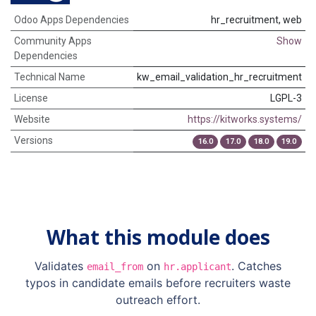
Odoo Apps Dependencies
hr_recruitment, web
Community Apps
Show
Dependencies
Technical Name
kw_email_validation_hr_recruitment
License
LGPL-3
Website
https://kitworks.systems/
Versions
16.0
17.0
18.0
19.0
What this module does
Validates
on
. Catches
email_from
hr.applicant
typos in candidate emails before recruiters waste
outreach effort.