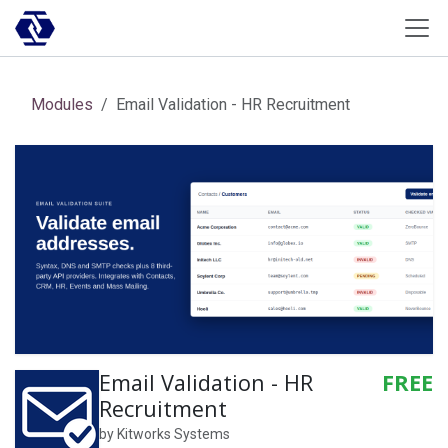
Skip to Content
Modules
Email Validation - HR Recruitment
Email Validation - HR
FREE
Recruitment
by
Kitworks Systems