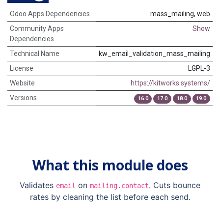
Odoo Apps Dependencies
mass_mailing, web
Community Apps
Show
Dependencies
Technical Name
kw_email_validation_mass_mailing
License
LGPL-3
Website
https://kitworks.systems/
Versions
16.0
17.0
18.0
19.0
What this module does
Validates
on
. Cuts bounce
email
mailing.contact
rates by cleaning the list before each send.