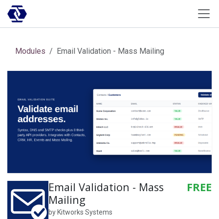
Skip to Content
Modules
Email Validation - Mass Mailing
Email Validation - Mass
FREE
Mailing
by
Kitworks Systems