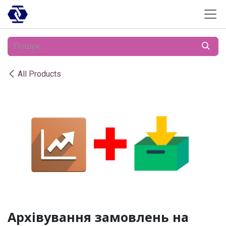
Skip to Content
All Products
Архівування замовлень на