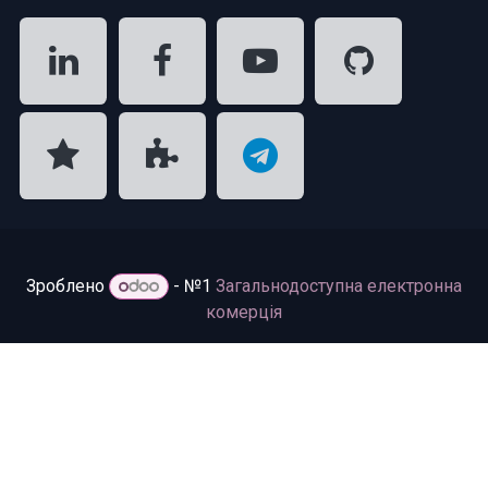
Зроблено
- №1
Загальнодоступна електронна
комерція