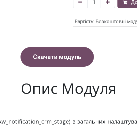
До
Вартість
:
Безкоштовні мод
Скачати модуль
Опис Модуля
w_notification_crm_stage) в загальних налашту