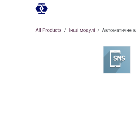
Skip to Content
AI-платформа
Впровадження
All Products
Інші модулі
Автоматичне в