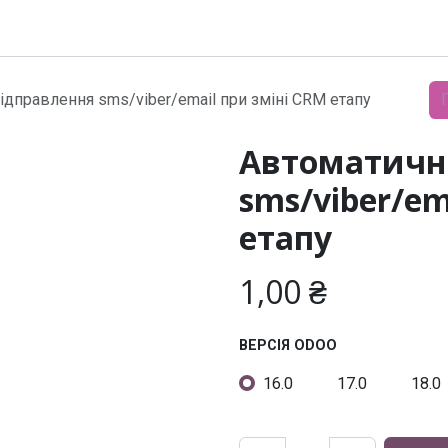
Модулі
Документація
Підтримка
Компанія
ідправлення sms/viber/email при зміні CRM етапу
Автоматичн
sms/viber/em
етапу
1,00
₴
ВЕРСІЯ ODOO
16.0
17.0
18.0