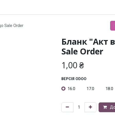
Модулі
Документація
Підтримка
Компанія
о Sale Order
Бланк "Акт 
Sale Order
1,00
₴
ВЕРСІЯ ODOO
16.0
17.0
18.0
До