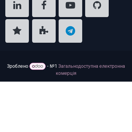
Зроблено
- №1
Загальнодоступна електронна
комерція